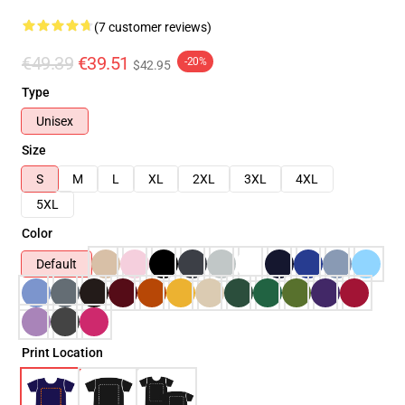
(7 customer reviews)
€49.39
€39.51
-20%
$42.95
Type
Unisex
Size
S
M
L
XL
2XL
3XL
4XL
5XL
Color
Default
Print Location