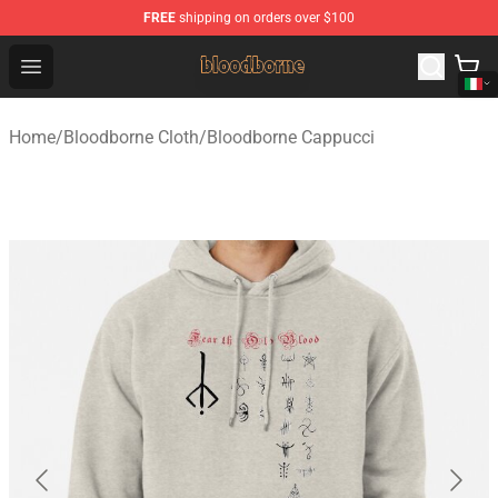
FREE
shipping on orders over $100
Bloodborne Shop - Official Bloodborne Merchandise Stor
Open menu
Home
/
Bloodborne Cloth
/
Bloodborne Cappucci