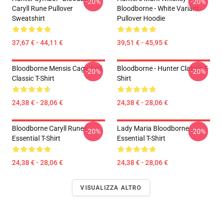
-20%
-20%
Caryll Rune Pullover
Bloodborne - White Variant
Sweatshirt
Pullover Hoodie
37,67 € - 44,11 €
39,51 € - 45,95 €
Bloodborne Mensis Cage Sigil
Bloodborne - Hunter Classic T-
-20%
-20%
Classic T-Shirt
Shirt
24,38 € - 28,06 €
24,38 € - 28,06 €
Bloodborne Caryll Runes
Lady Maria Bloodborne
-20%
-20%
Essential T-Shirt
Essential T-Shirt
24,38 € - 28,06 €
24,38 € - 28,06 €
VISUALIZZA ALTRO