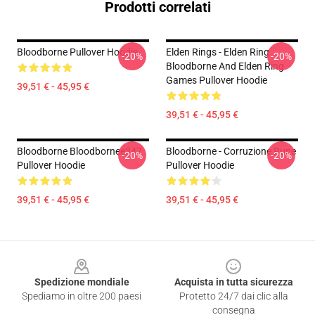
Prodotti correlati
Bloodborne Pullover Hoodie
Elden Rings - Elden Ring
-20%
-20%
Bloodborne And Elden Ring
Games Pullover Hoodie
39,51 € - 45,95 €
39,51 € - 45,95 €
Bloodborne Bloodbornee347
Bloodborne - Corruzione Rune
-20%
-20%
Pullover Hoodie
Pullover Hoodie
39,51 € - 45,95 €
39,51 € - 45,95 €
Footer
Spedizione mondiale
Acquista in tutta sicurezza
Spediamo in oltre 200 paesi
Protetto 24/7 dai clic alla
consegna