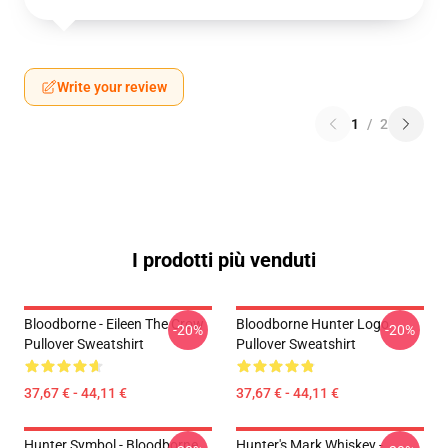
Write your review
1
/
2
I prodotti più venduti
Bloodborne - Eileen The Crow
Bloodborne Hunter Logo
-20%
-20%
Pullover Sweatshirt
Pullover Sweatshirt
37,67 € - 44,11 €
37,67 € - 44,11 €
Hunter Symbol - Bloodborne
Hunter's Mark Whiskey -