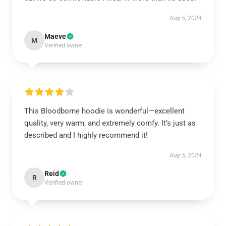
Aug 5, 2024
Maeve
M
Verified owner
This Bloodborne hoodie is wonderful—excellent
quality, very warm, and extremely comfy. It’s just as
described and I highly recommend it!
Aug 5, 2024
Reid
R
Verified owner