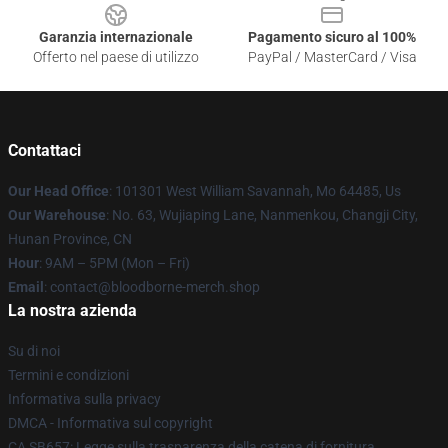
Garanzia internazionale
Pagamento sicuro al 100%
Offerto nel paese di utilizzo
PayPal / MasterCard / Visa
Contattaci
Our Head Office
: 101301 West William Savannah, Mo 64485, Us
Our Warehouse
: No. 63, Wujiaping Lane, Nanmenkou, Changji City,
Hunan Province, CN
Hour
: 9AM – 5PM (Mon – Fri)
Email
: contact@bloodborne-merch.shop
La nostra azienda
Su di noi
Termini e condizioni
Informativa sulla privacy
DMCA - Informativa sul copyright
CA SB657: Legge sulla trasparenza della catena di fornitura