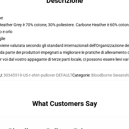
Descrizione
ne
 Heather Grey è 70% cotone, 30% poliestere. Carbone Heather è 60% coton
o e orlo
glie
viene valutata secondo gli standard internazionali dell'Organizzazione de
 parte dei produttori impegnati a migliorare le pratiche di allevamento di
voi dal vostro appagante di terze parti locale, ci possono essere lievi var
U
:
30345519-US-t-shirt-pullover-DEFAULT
Categorie
:
Bloodborne Sweatshi
What Customers Say