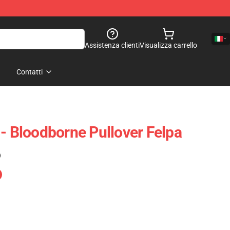
Assistenza clienti
Visualizza carrello
Contatti
 - Bloodborne Pullover Felpa
)