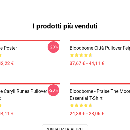
I prodotti più venduti
-20%
e Poster
Bloodborne Città Pullover Fel
42,22 €
37,67 € - 44,11 €
-20%
e Caryll Runes Pullover
Bloodborne - Praise The Moo
t
Essential T-Shirt
44,11 €
24,38 € - 28,06 €
VISUALIZZA ALTRO