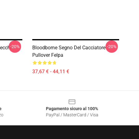
-20%
-20%
Vecchi
Bloodborne Segno Del Cacciatore
Pullover Felpa
37,67 € - 44,11 €
e
Pagamento sicuro al 100%
zo
PayPal / MasterCard / Visa