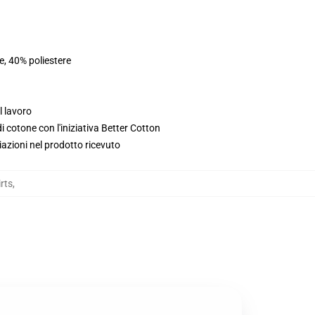
e, 40% poliestere
l lavoro
 cotone con l'iniziativa Better Cotton
iazioni nel prodotto ricevuto
rts
,