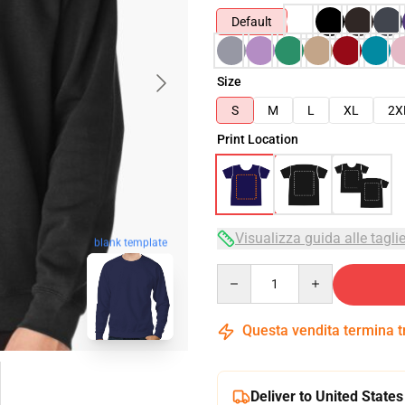
Default
Size
S
M
L
XL
2X
Print Location
Visualizza guida alle tagli
blank template
Quantity
Questa vendita termina 
Deliver to United States