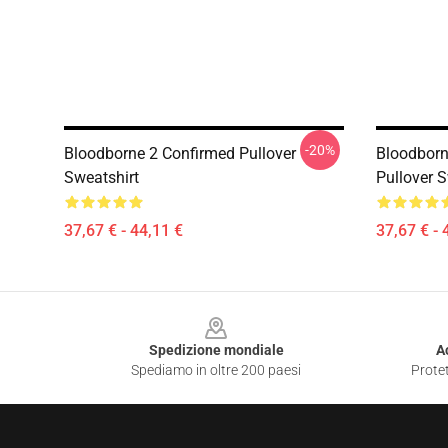
-20%
Bloodborne 2 Confirmed Pullover
Bloodborn
Sweatshirt
Pullover S
37,67 € - 44,11 €
37,67 € - 
Footer
Spedizione mondiale
A
Spediamo in oltre 200 paesi
Protet