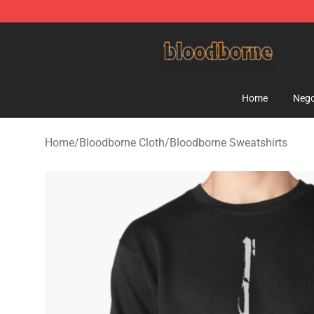
Bloodborne Shop - Official Bloodborne Merchandise St
Home
Nego
Home
/
Bloodborne Cloth
/
Bloodborne Sweatshirts