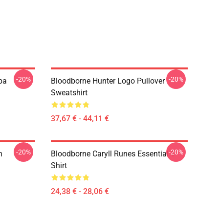
-20%
-20%
pa
Bloodborne Hunter Logo Pullover
Sweatshirt
37,67 € - 44,11 €
-20%
-20%
n
Bloodborne Caryll Runes Essential T-
Shirt
24,38 € - 28,06 €