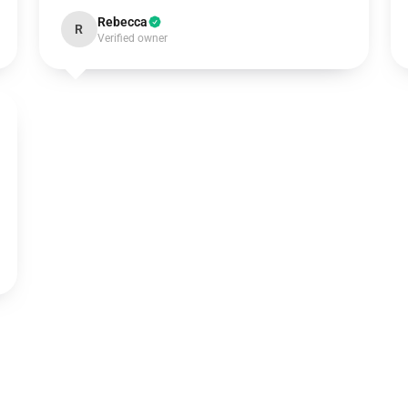
Rebecca
R
Verified owner