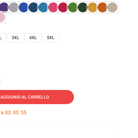
L
3XL
4XL
5XL
e
AGGIUNGI AL CARRELLO
tra
03
:
05
:
54