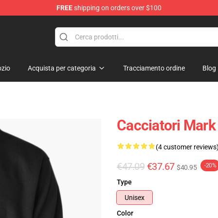
FREE
shipping on orders over $100
ore
zio
Acquista per categoria
Tracciamento ordine
Blog
Cacciatori Mark
(4 customer reviews
€47.09
€37.67
-20%
$40.95
Type
Unisex
Color