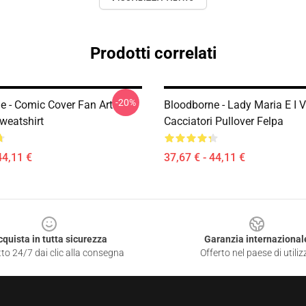
Prodotti correlati
-20%
e - Comic Cover Fan Art
Bloodborne - Lady Maria E I 
weatshirt
Cacciatori Pullover Felpa
44,11 €
37,67 € - 44,11 €
cquista in tutta sicurezza
Garanzia internazional
to 24/7 dai clic alla consegna
Offerto nel paese di utiliz