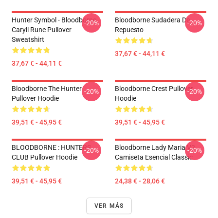
Hunter Symbol - Bloodborne
Bloodborne Sudadera De
-20%
-20%
Caryll Rune Pullover
Repuesto
Sweatshirt
37,67 € - 44,11 €
37,67 € - 44,11 €
Bloodborne The Hunter
Bloodborne Crest Pullover
-20%
-20%
Pullover Hoodie
Hoodie
39,51 € - 45,95 €
39,51 € - 45,95 €
BLOODBORNE : HUNTERS
Bloodborne Lady Maria V2
-20%
-20%
CLUB Pullover Hoodie
Camiseta Esencial Classic
39,51 € - 45,95 €
24,38 € - 28,06 €
VER MÁS