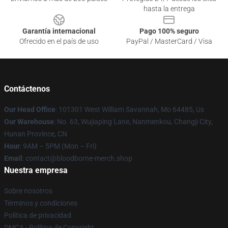
hasta la entrega
Garantía internacional
Pago 100% seguro
Ofrecido en el país de uso
PayPal / MasterCard / Visa
Contáctenos
Our Head Office
: 101301 West William Savannah, Mo 64485, Us
Our Warehouse
: No. 63, Wujiaping Lane, Nanmenkou, Changji City,
Hunan Province, CN
Hour
: 9AM – 5PM (Mon – Fri)
Email
: contact@bloodborne-merch.shop
Nuestra empresa
Sobre nosotros
Términos y condiciones
Política de privacidad
DMCA - Política de Copyright