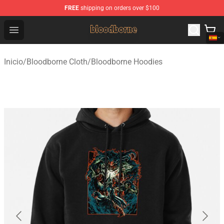
FREE
shipping on orders over $100
Bloodborne Shop - Official Bloodborne Merchandise Stor
Open menu
Inicio
/
Bloodborne Cloth
/
Bloodborne Hoodies