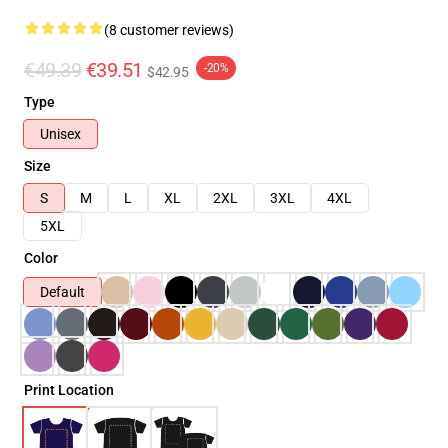
(8 customer reviews)
€49.39
€39.51
-20%
$42.95
Type
Unisex
Size
S
M
L
XL
2XL
3XL
4XL
5XL
Color
Default
Print Location