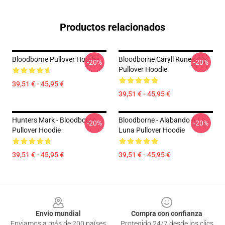
Productos relacionados
Bloodborne Pullover Hoodie
Bloodborne Caryll Runes
-20%
-20%
Pullover Hoodie
39,51 € - 45,95 €
39,51 € - 45,95 €
Hunters Mark - Bloodborne
Bloodborne - Alabando A La
-20%
-20%
Pullover Hoodie
Luna Pullover Hoodie
39,51 € - 45,95 €
39,51 € - 45,95 €
Footer
Envío mundial
Compra con confianza
Enviamos a más de 200 países
Protegido 24/7 desde los clics