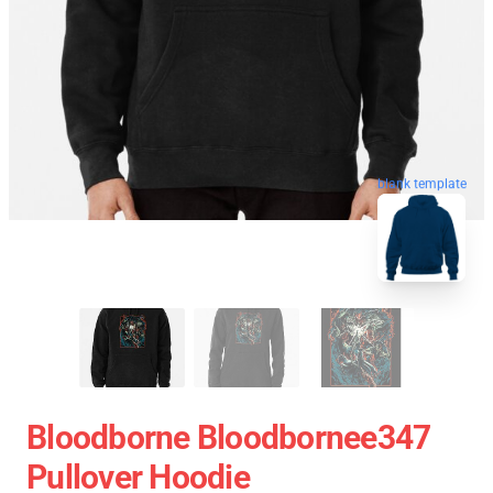
blank template
Bloodborne Bloodbornee347
Pullover Hoodie