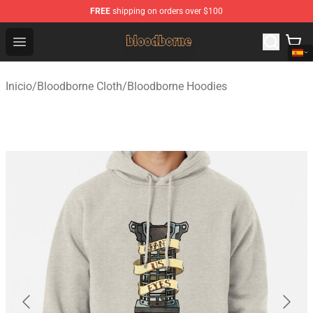
FREE
shipping on orders over $100
Bloodborne Shop - Official Bloodborne Merchandise Stor
Open menu
Inicio
/
Bloodborne Cloth
/
Bloodborne Hoodies