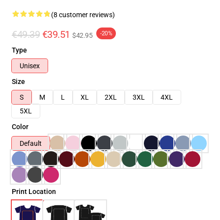
(8 customer reviews)
€49.39
€39.51
-20%
$42.95
Type
Unisex
Size
S
M
L
XL
2XL
3XL
4XL
5XL
Color
Default
Print Location