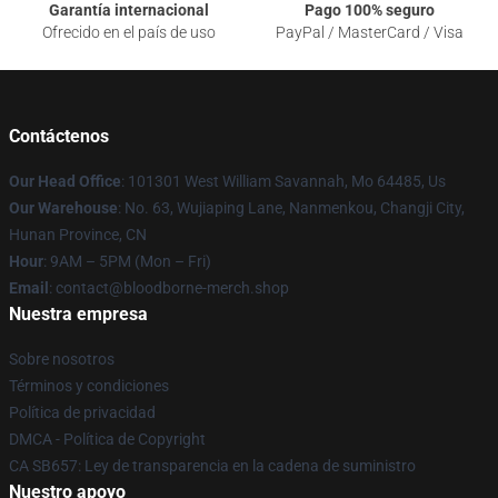
Garantía internacional
Pago 100% seguro
Ofrecido en el país de uso
PayPal / MasterCard / Visa
Contáctenos
Our Head Office
: 101301 West William Savannah, Mo 64485, Us
Our Warehouse
: No. 63, Wujiaping Lane, Nanmenkou, Changji City,
Hunan Province, CN
Hour
: 9AM – 5PM (Mon – Fri)
Email
: contact@bloodborne-merch.shop
Nuestra empresa
Sobre nosotros
Términos y condiciones
Política de privacidad
DMCA - Política de Copyright
CA SB657: Ley de transparencia en la cadena de suministro
Nuestro apoyo