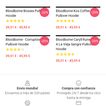
Bloodborne Bosses Pullover
Bloodborne Kos Coffee
-20%
-20%
Hoodie
Pullover Hoodie
39,51 € - 45,95 €
39,51 € - 45,95 €
Bloodborne - Corruption Rune
Bloodborne Caryll Runes Teme
-20%
-20%
Pullover Hoodie
A La Vieja Sangre Pullover
Hoodie
39,51 € - 45,95 €
39,51 € - 45,95 €
Footer
Envío mundial
Compra con confianza
Enviamos a más de 200 países
Protegido 24/7 desde los clics
hasta la entrega