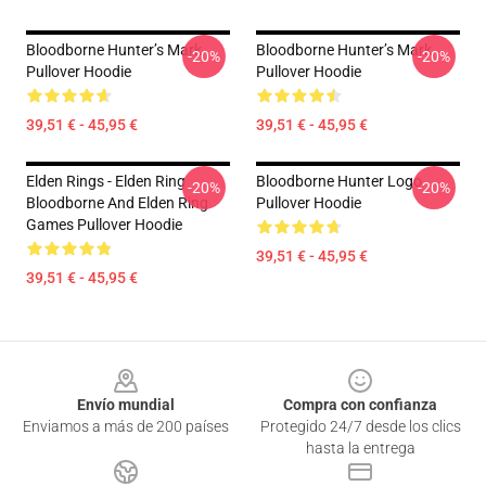
Bloodborne Hunter’s Mark
Bloodborne Hunter’s Mark
-20%
-20%
Pullover Hoodie
Pullover Hoodie
39,51 € - 45,95 €
39,51 € - 45,95 €
Elden Rings - Elden Ring
Bloodborne Hunter Logo
-20%
-20%
Bloodborne And Elden Ring
Pullover Hoodie
Games Pullover Hoodie
39,51 € - 45,95 €
39,51 € - 45,95 €
Footer
Envío mundial
Compra con confianza
Enviamos a más de 200 países
Protegido 24/7 desde los clics
hasta la entrega