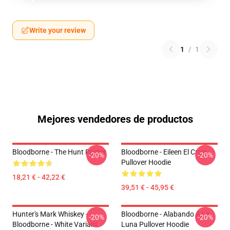
Write your review
1
/
1
Mejores vendedores de productos
Bloodborne - The Hunt Poster
Bloodborne - Eileen El Crow
-20%
-20%
Pullover Hoodie
18,21 € - 42,22 €
39,51 € - 45,95 €
Hunter's Mark Whiskey -
Bloodborne - Alabando A La
-20%
-20%
Bloodborne - White Variant
Luna Pullover Hoodie