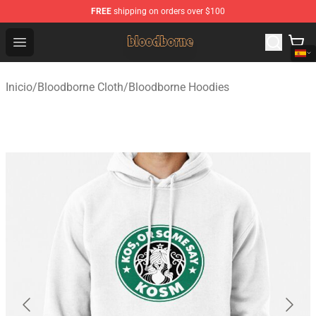
FREE
shipping on orders over $100
Bloodborne Shop - Official Bloodborne Merchandise Stor
Open menu
Inicio
/
Bloodborne Cloth
/
Bloodborne Hoodies