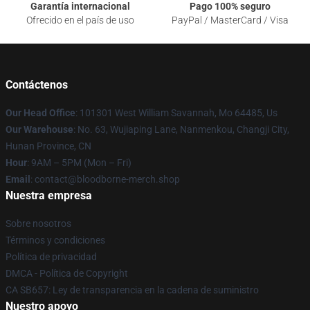
Garantía internacional
Pago 100% seguro
Ofrecido en el país de uso
PayPal / MasterCard / Visa
Contáctenos
Our Head Office
: 101301 West William Savannah, Mo 64485, Us
Our Warehouse
: No. 63, Wujiaping Lane, Nanmenkou, Changji City,
Hunan Province, CN
Hour
: 9AM – 5PM (Mon – Fri)
Email
: contact@bloodborne-merch.shop
Nuestra empresa
Sobre nosotros
Términos y condiciones
Política de privacidad
DMCA - Política de Copyright
CA SB657: Ley de transparencia en la cadena de suministro
Nuestro apoyo