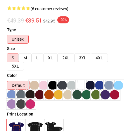
(6 customer reviews)
€49.39
€39.51
-20%
$42.95
Type
Unisex
Size
S
M
L
XL
2XL
3XL
4XL
5XL
Color
Default
Print Location