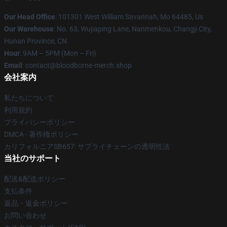
Our Head Office
: 101301 West William Savannah, Mo 64485, Us
Our Warehouse
: No. 63, Wujiaping Lane, Nanmenkou, Changji City,
Hunan Province, CN
Hour
: 9AM – 5PM (Mon – Fri)
Email
: contact@bloodborne-merch.shop
会社案内
私たちについて
利用規約
プライバシーポリシー
DMCA - 著作権ポリシー
カリフォルニアSB657: サプライチェーンの透明性法
当社のサポート
配送&配送ポリシー
支払条件
返品・返金ポリシー
お問い合わせ