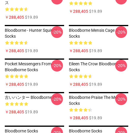
ス
￥288,405
$19.89
￥288,405
$19.89
Bloodborne - Hunter Squirrel
Bloodborne Mensis Cage Sigil
-20%
-20%
Socks
Socks
￥288,405
$19.89
￥288,405
$19.89
Pocket Messengers From
Eileen The Crow Bloodborne
-20%
-20%
Bloodborne Socks
Socks
￥288,405
$19.89
￥288,405
$19.89
古いハンター Bloodborne 靴下
Bloodborne Praise The Moon
-20%
-20%
Socks
￥288,405
$19.89
￥288,405
$19.89
Bloodborne Socks
Bloodborne Socks
-20%
-20%