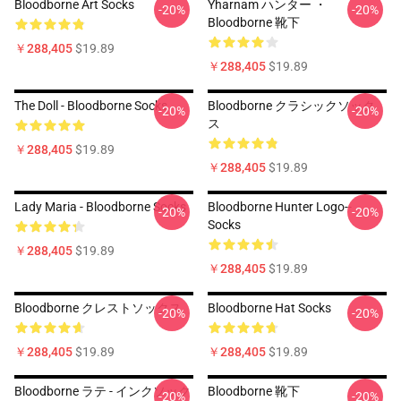
Bloodborne Art Socks
Yharnam ハンター ・
-20%
-20%
Bloodborne 靴下
￥288,405
$19.89
￥288,405
$19.89
The Doll - Bloodborne Socks
Bloodborne クラシックソック
-20%
-20%
ス
￥288,405
$19.89
￥288,405
$19.89
Lady Maria - Bloodborne Socks
Bloodborne Hunter Logo--
-20%
-20%
Socks
￥288,405
$19.89
￥288,405
$19.89
Bloodborne クレストソックス
Bloodborne Hat Socks
-20%
-20%
￥288,405
$19.89
￥288,405
$19.89
Bloodborne ラテ - インクソック
Bloodborne 靴下
-20%
-20%