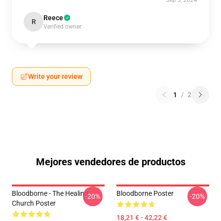
Sep 3, 2024
Reece
R
Verified owner
Write your review
1
/
2
Mejores vendedores de productos
Bloodborne - The Healing
Bloodborne Poster
-20%
-20%
Church Poster
18,21 € - 42,22 €