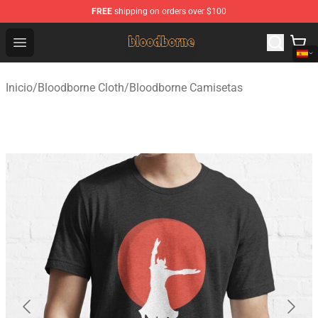
FREE
shipping on orders over $100
Bloodborne Shop - Official Bloodborne Merchandise Stor
Open menu
Inicio
/
Bloodborne Cloth
/
Bloodborne Camisetas