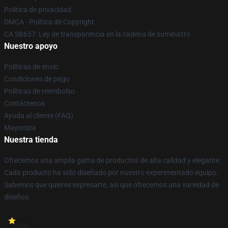
Política de privacidad
DMCA - Política de Copyright
CA SB657: Ley de transparencia en la cadena de suministro
Nuestro apoyo
Políticas de envío
Condiciones de pago
Políticas de reembolso
Contáctenos
Ayuda al cliente (FAQ)
Mayorista
Nuestra tienda
Ofrecemos una amplia gama de productos de alta calidad y elegante.
Cada producto ha sido diseñado por nuestro experimentado equipo.
Sabemos que quieres expresarte, así que ofrecemos una variedad de
diseños.