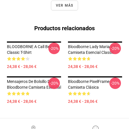
VER MÁS
Productos relacionados
BLOODBORNE A Call Beyond
Bloodborne Lady Maria V2
-20%
-20%
Classic T-Shirt
Camiseta Esencial Classic
24,38 € - 28,06 €
24,38 € - 28,06 €
Mensajeros De Bolsillo De
Bloodborne PixelFrame
-20%
-20%
Bloodborne Camiseta Esencial
Camiseta Clásica
24,38 € - 28,06 €
24,38 € - 28,06 €
Footer