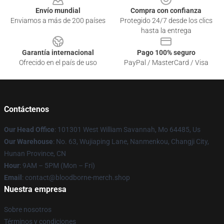
Envío mundial
Compra con confianza
Enviamos a más de 200 países
Protegido 24/7 desde los clics
hasta la entrega
Garantía internacional
Pago 100% seguro
Ofrecido en el país de uso
PayPal / MasterCard / Visa
Contáctenos
Our Head Office
: 101301 West William Savannah, Mo 64485, Us
Our Warehouse
: No. 63, Wujiaping Lane, Nanmenkou, Changji City,
Hunan Province, CN
Hour
: 9AM – 5PM (Mon – Fri)
Email
: contact@bloodborne-merch.shop
Nuestra empresa
Sobre nosotros
Términos y condiciones