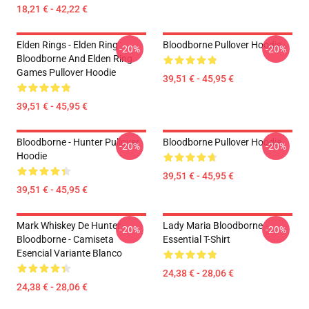
18,21 € - 42,22 €
Elden Rings - Elden Ring
Bloodborne Pullover Hoodie
-20%
-20%
Bloodborne And Elden Ring
Games Pullover Hoodie
39,51 € - 45,95 €
39,51 € - 45,95 €
Bloodborne - Hunter Pullover
Bloodborne Pullover Hoodie
-20%
-20%
Hoodie
39,51 € - 45,95 €
39,51 € - 45,95 €
Mark Whiskey De Hunter -
Lady Maria Bloodborne
-20%
-20%
Bloodborne - Camiseta
Essential T-Shirt
Esencial Variante Blanco
24,38 € - 28,06 €
24,38 € - 28,06 €