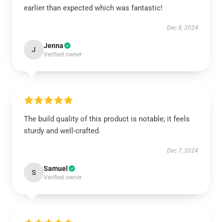
earlier than expected which was fantastic!
Dec 8, 2024
Jenna
J
Verified owner
The build quality of this product is notable; it feels
sturdy and well-crafted.
Dec 7, 2024
Samuel
S
Verified owner