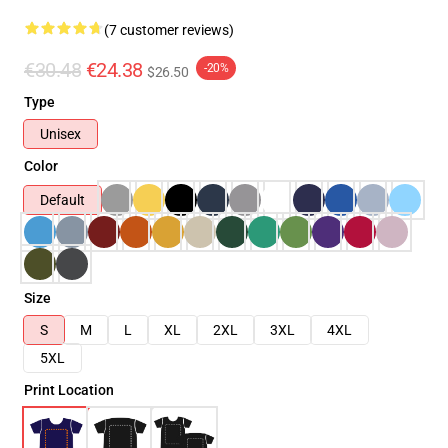
(7 customer reviews)
€30.48
€24.38
-20%
$26.50
Type
Unisex
Color
Default
Size
S
M
L
XL
2XL
3XL
4XL
5XL
Print Location