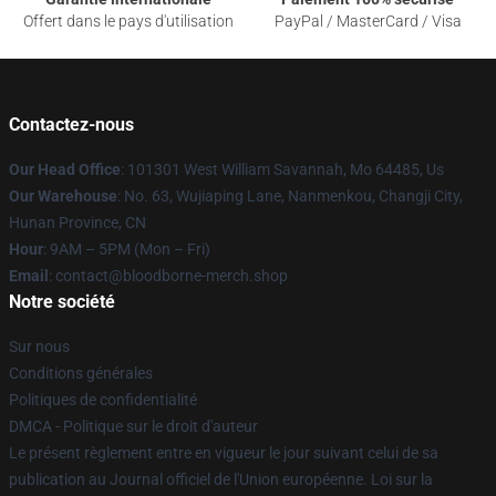
Offert dans le pays d'utilisation
PayPal / MasterCard / Visa
Contactez-nous
Our Head Office
: 101301 West William Savannah, Mo 64485, Us
Our Warehouse
: No. 63, Wujiaping Lane, Nanmenkou, Changji City,
Hunan Province, CN
Hour
: 9AM – 5PM (Mon – Fri)
Email
: contact@bloodborne-merch.shop
Notre société
Sur nous
Conditions générales
Politiques de confidentialité
DMCA - Politique sur le droit d'auteur
Le présent règlement entre en vigueur le jour suivant celui de sa
publication au Journal officiel de l'Union européenne. Loi sur la