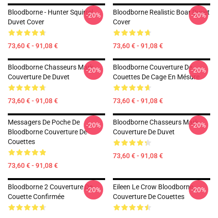
Bloodborne - Hunter Squirrel
Bloodborne Realistic Boar Duvet
-20%
-20%
Duvet Cover
Cover
73,60 € - 91,08 €
73,60 € - 91,08 €
Bloodborne Chasseurs Mark
Bloodborne Couverture De
-20%
-20%
Couverture De Duvet
Couettes De Cage En Mésure
73,60 € - 91,08 €
73,60 € - 91,08 €
Messagers De Poche De
Bloodborne Chasseurs Mark
-20%
-20%
Bloodborne Couverture De
Couverture De Duvet
Couettes
73,60 € - 91,08 €
73,60 € - 91,08 €
Bloodborne 2 Couverture De
Eileen Le Crow Bloodborne
-20%
-20%
Couette Confirmée
Couverture De Couettes