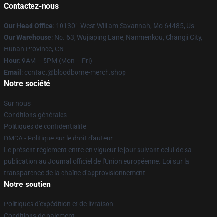
Contactez-nous
Our Head Office
: 101301 West William Savannah, Mo 64485, Us
Our Warehouse
: No. 63, Wujiaping Lane, Nanmenkou, Changji City,
Hunan Province, CN
Hour
: 9AM – 5PM (Mon – Fri)
Email
: contact@bloodborne-merch.shop
Notre société
Sur nous
Conditions générales
Politiques de confidentialité
DMCA - Politique sur le droit d'auteur
Le présent règlement entre en vigueur le jour suivant celui de sa
publication au Journal officiel de l'Union européenne. Loi sur la
transparence de la chaîne d'approvisionnement
Notre soutien
Politiques d'expédition et de livraison
Conditions de paiement