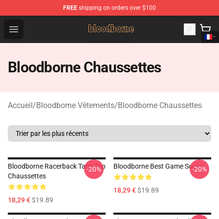
FREE
shipping on orders over $100
Bloodborne Shop - Official Bloodborne Merchandise Stor
Open menu
Bloodborne Chaussettes
Accueil
/
Bloodborne Vêtements
/
Bloodborne Chaussettes
Bloodborne Racerback Tank Top
Bloodborne Best Game Socks
-20%
-20%
Chaussettes
18,29 €
$19.89
18,29 €
$19.89