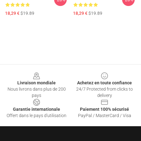
18,29 €
$19.89
18,29 €
$19.89
Footer
Livraison mondiale
Achetez en toute confiance
Nous livrons dans plus de 200
24/7 Protected from clicks to
pays
delivery
Garantie internationale
Paiement 100% sécurisé
Offert dans le pays d'utilisation
PayPal / MasterCard / Visa