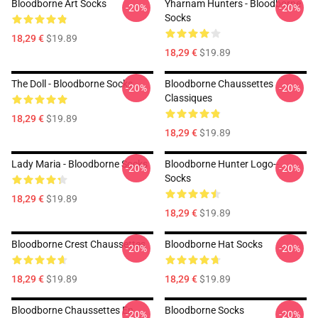
Bloodborne Art Socks
Yharnam Hunters - Bloodborne
-20%
-20%
Socks
18,29 €
$19.89
18,29 €
$19.89
The Doll - Bloodborne Socks
Bloodborne Chaussettes
-20%
-20%
Classiques
18,29 €
$19.89
18,29 €
$19.89
Lady Maria - Bloodborne Socks
Bloodborne Hunter Logo--
-20%
-20%
Socks
18,29 €
$19.89
18,29 €
$19.89
Bloodborne Crest Chaussettes
Bloodborne Hat Socks
-20%
-20%
18,29 €
$19.89
18,29 €
$19.89
Bloodborne Chaussettes En
Bloodborne Socks
-20%
-20%