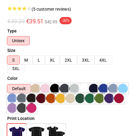
(5 customer reviews)
€49.39
€39.51
-20%
$42.95
Type
Unisex
Size
S
M
L
XL
2XL
3XL
4XL
5XL
Color
Default
Print Location