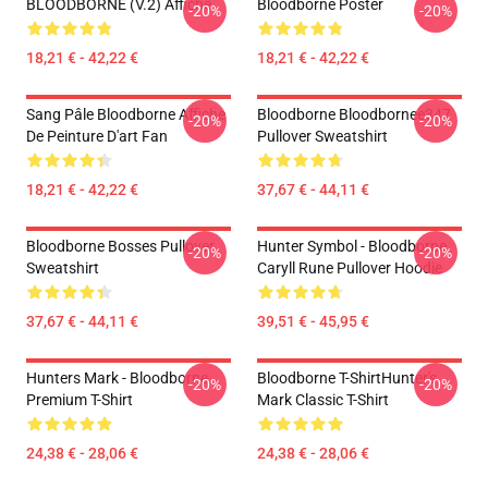
BLOODBORNE (v.2) Affiche
Bloodborne Poster
-20%
-20%
18,21 € - 42,22 €
18,21 € - 42,22 €
Sang Pâle Bloodborne Affiche
Bloodborne Bloodbornee347
-20%
-20%
De Peinture D'art Fan
Pullover Sweatshirt
18,21 € - 42,22 €
37,67 € - 44,11 €
Bloodborne Bosses Pullover
Hunter Symbol - Bloodborne
-20%
-20%
Sweatshirt
Caryll Rune Pullover Hoodie
37,67 € - 44,11 €
39,51 € - 45,95 €
Hunters Mark - Bloodborne
Bloodborne T-ShirtHunter's
-20%
-20%
Premium T-Shirt
Mark Classic T-Shirt
24,38 € - 28,06 €
24,38 € - 28,06 €