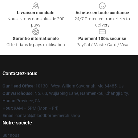
Livraison mondiale
Achetez en toute confiance
Nous livrons dans plus de 200
24/7 Protected from clicks to
pays
delivery
Garantie internationale
Paiement 100% sécurisé
Offert dans le pays d'utilisation
PayPal / MasterCard / Visa
Contactez-nous
Our Head Office
: 101301 West William Savannah, Mo 64485, Us
Our Warehouse
: No. 63, Wujiaping Lane, Nanmenkou, Changji City,
Hunan Province, CN
Hour
: 9AM – 5PM (Mon – Fri)
Email
: contact@bloodborne-merch.shop
Notre société
Sur nous