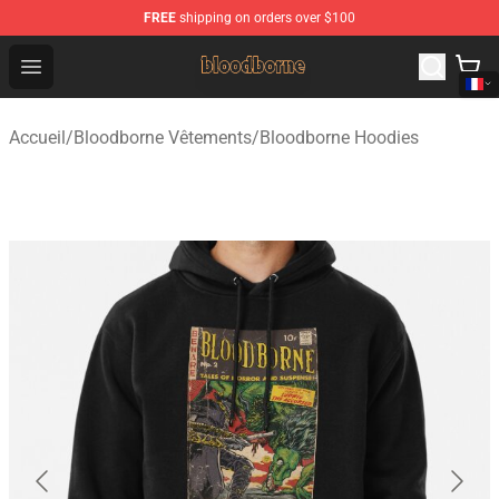
FREE
shipping on orders over $100
Bloodborne Shop - Official Bloodborne Merchandise Stor
Open menu
Accueil
/
Bloodborne Vêtements
/
Bloodborne Hoodies