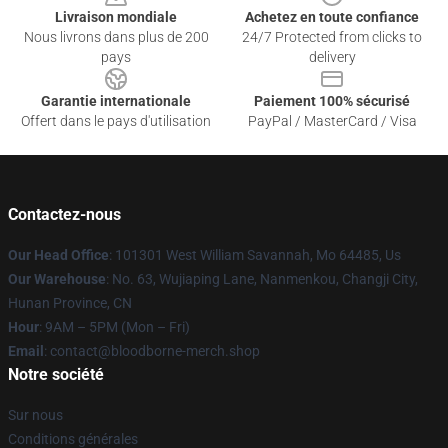
Livraison mondiale
Achetez en toute confiance
Nous livrons dans plus de 200
24/7 Protected from clicks to
pays
delivery
Garantie internationale
Paiement 100% sécurisé
Offert dans le pays d'utilisation
PayPal / MasterCard / Visa
Contactez-nous
Our Head Office
: 101301 West William Savannah, Mo 64485, Us
Our Warehouse
: No. 63, Wujiaping Lane, Nanmenkou, Changji City,
Hunan Province, CN
Hour
: 9AM – 5PM (Mon – Fri)
Email
: contact@bloodborne-merch.shop
Notre société
Sur nous
Conditions générales