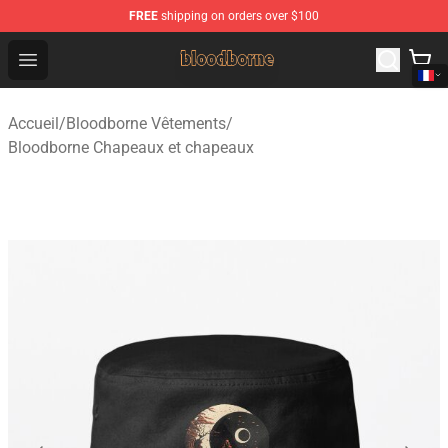
FREE
shipping on orders over $100
Bloodborne Shop - Official Bloodborne Merchandise Stor
Open menu
Accueil
/
Bloodborne Vêtements
/
Bloodborne Chapeaux et chapeaux