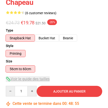
Chapeau
(6 customer reviews)
€24.73
€19.78
-20%
$21.50
Type
Snapback Hat
Bucket Hat
Beanie
Style
Printing
Size
56cm to 60cm
Voir le guide des tailles
Quantity
AJOUTER AU PANIER
Cette vente se termine dans
00
:
48
:
54