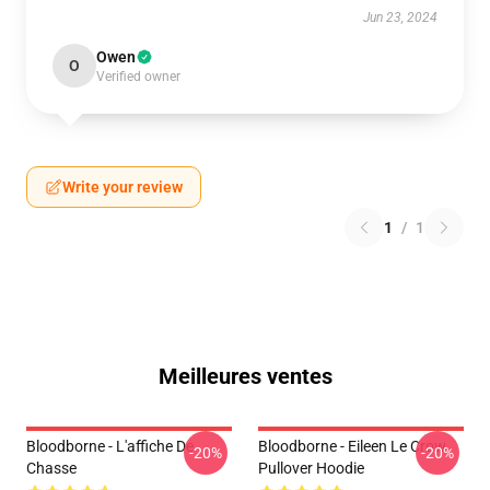
Jun 23, 2024
Owen
O
Verified owner
Write your review
1
/
1
Meilleures ventes
Bloodborne - L'affiche De
Bloodborne - Eileen Le Crow
-20%
-20%
Chasse
Pullover Hoodie