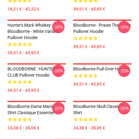
18,21 € - 42,22 €
39,51 € - 45,95 €
Hunter's Mark Whiskey -
Bloodborne - Praise The Moon
-20%
-20%
Bloodborne - White Variant
Pullover Hoodie
Pullover Hoodie
39,51 € - 45,95 €
39,51 € - 45,95 €
BLOODBORNE : HUNTERS
Bloodborne Pull-Over Hoodie
-20%
-20%
CLUB Pullover Hoodie
39,51 € - 45,95 €
39,51 € - 45,95 €
Bloodborne Dame Maria V2 T-
Bloodborne Skull Classic T-
-20%
-20%
Shirt Classique Essentiel
Shirt
24,38 € - 28,06 €
24,38 € - 28,06 €