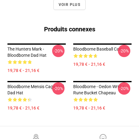
VOIR PLUS
Produits connexes
The Hunters Mark -
Bloodborne Baseball Cap
-20%
-20%
Bloodborne Dad Hat
19,78 € - 21,16 €
19,78 € - 21,16 €
Bloodborne Mensis Cage Sigil
Bloodborne - Oedon Writhe
-20%
-20%
Dad Hat
Rune Bucket Chapeau
19,78 € - 21,16 €
19,78 € - 21,16 €
Footer