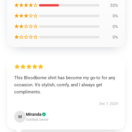
★★★★☆
33%
★★★☆☆
0%
★★☆☆☆
0%
★☆☆☆☆
0%
This Bloodborne shirt has become my go-to for any
occasion. It’s stylish, comfy, and I always get
compliments.
Dec 7, 2024
Miranda
M
Verified owner