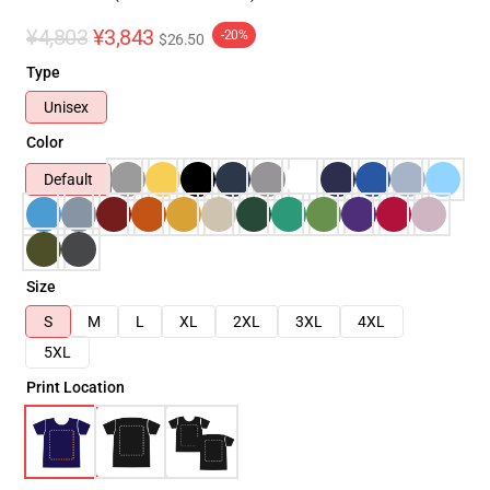
¥4,803
¥3,843
-20%
$26.50
Type
Unisex
Color
Default
Size
S
M
L
XL
2XL
3XL
4XL
5XL
Print Location