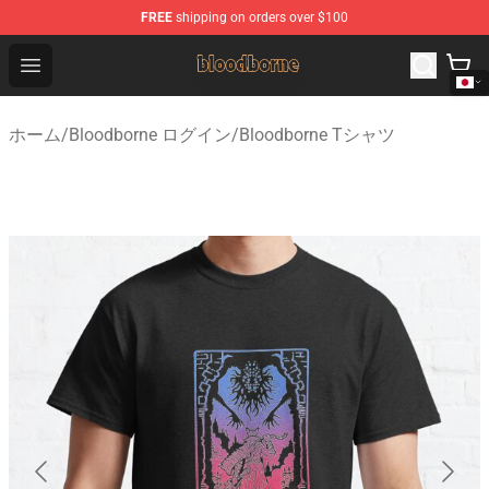
FREE
shipping on orders over $100
Bloodborne Shop - Official Bloodborne Merchandise Stor
Open menu
ホーム
/
Bloodborne ログイン
/
Bloodborne Tシャツ