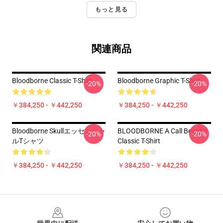
もっと見る
関連商品
Bloodborne Classic T-Shirt
Bloodborne Graphic T-Shirt
-20%
-20%
￥384,250 - ￥442,250
￥384,250 - ￥442,250
Bloodborne Skullエッセンシャ
BLOODBORNE A Call Beyond
-20%
-20%
ルTシャツ
Classic T-Shirt
￥384,250 - ￥442,250
￥384,250 - ￥442,250
Footer