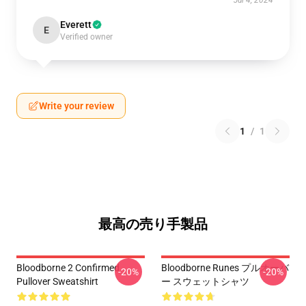
Jul 4, 2024
Everett
E
Verified owner
Write your review
1
/
1
最高の売り手製品
Bloodborne 2 Confirmed
Bloodborne Runes プルオーバ
-20%
-20%
Pullover Sweatshirt
ー スウェットシャツ