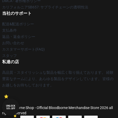
DMCA - 著作権ポリシー
カリフォルニアSB657: サプライチェーンの透明性法
当社のサポート
配送&配送ポリシー
支払条件
返品・返金ポリシー
お問い合わせ
カスタマーサポート(FAQ)
スタッフ
私達の店
高品質・スタイリッシュな製品を幅広く取り揃えております。 経験
豊富なチームにより、あらゆる製品をデザインしています。 皆様の
お越しをお待ちしております。
UNLOCK
© Bloodborne Shop - Official Bloodborne Merchandise Store 2026 all
10% OFF
rights reserved