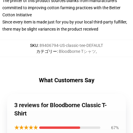
The printer of this product sources blanks from manufacturers
committed to improving cotton farming practices with the Better
Cotton Initiative
Since every item is made just for you by your local third-party fulfiller,
there may be slight variances in the product received
SKU
:
89406794-US-classic-tee-DEFAULT
カテゴリー
:
Bloodborne Tシャツ
,
What Customers Say
3 reviews for Bloodborne Classic T-
Shirt
★★★★★
67%