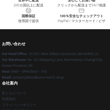
世界中に配送
安心してお買い物
200カ国以上に配送
クリックから配送まで24/7保護
国際保証
100％安全なチェックアウト
使用国で提供
PayPal / マスターカード / ビザ
お問い合わせ
Our Head Office
: 101301 West William Savannah, Mo 64485, Us
Our Warehouse
: No. 63, Wujiaping Lane, Nanmenkou, Changji City,
Hunan Province, CN
Hour
: 9AM – 5PM (Mon – Fri)
Email
: contact@bloodborne-merch.shop
会社案内
私たちについて
利用規約
プライバシーポリシー