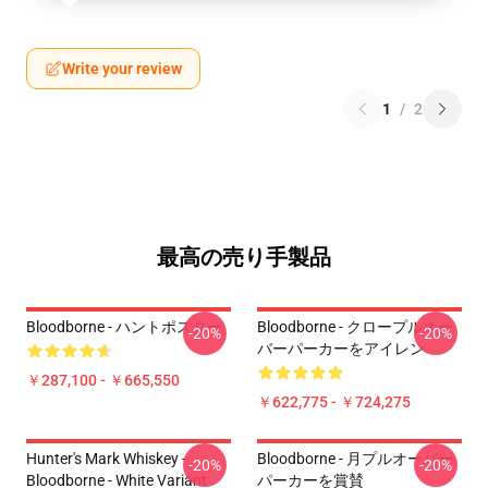
Write your review
1
/
2
最高の売り手製品
Bloodborne - ハントポスター
Bloodborne - クロープルオー
-20%
-20%
バーパーカーをアイレン
￥287,100 - ￥665,550
￥622,775 - ￥724,275
Hunter's Mark Whiskey -
Bloodborne - 月プルオーバー
-20%
-20%
Bloodborne - White Variant
パーカーを賞賛