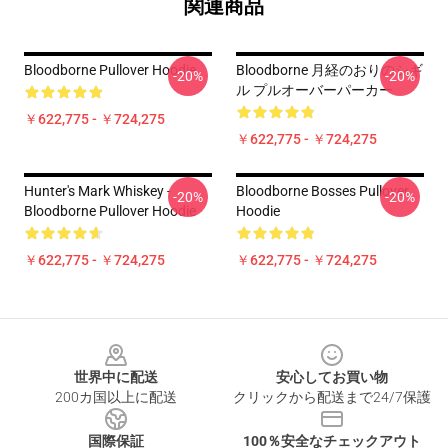
関連商品
Bloodborne Pullover Hoodie
Bloodborne 月経のおりのシギ
-20%
-20%
ル プルオーバーパーカー
￥622,775 - ￥724,275
￥622,775 - ￥724,275
Hunter's Mark Whiskey -
Bloodborne Bosses Pullover
-20%
-20%
Bloodborne Pullover Hoodie
Hoodie
￥622,775 - ￥724,275
￥622,775 - ￥724,275
Footer
世界中に配送
安心してお買い物
200カ国以上に配送
クリックから配送まで24/7保護
国際保証
100％安全なチェックアウト