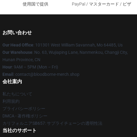
使用国で提供
PayPal / マスターカード / ビザ
お問い合わせ
Our Head Office
: 101301 West William Savannah, Mo 64485, Us
Our Warehouse
: No. 63, Wujiaping Lane, Nanmenkou, Changji City,
Hunan Province, CN
Hour
: 9AM – 5PM (Mon – Fri)
Email
: contact@bloodborne-merch.shop
会社案内
私たちについて
利用規約
プライバシーポリシー
DMCA - 著作権ポリシー
カリフォルニアSB657: サプライチェーンの透明性法
当社のサポート