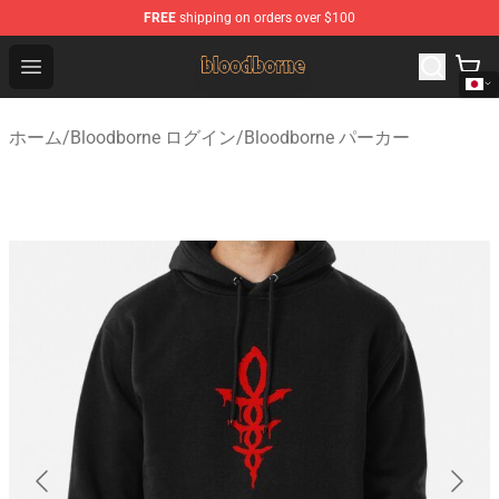
FREE
shipping on orders over $100
Bloodborne Shop - Official Bloodborne Merchandise Stor
Open menu
ホーム
/
Bloodborne ログイン
/
Bloodborne パーカー