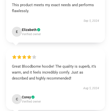
This product meets my exact needs and performs
flawlessly.
Sep 5, 2024
Elizabeth
E
Verified owner
Great Bloodborne hoodie! The quality is superb, it’s
warm, and it feels incredibly comfy. Just as
described and highly recommended!
Aug 5, 2024
Corey
C
Verified owner