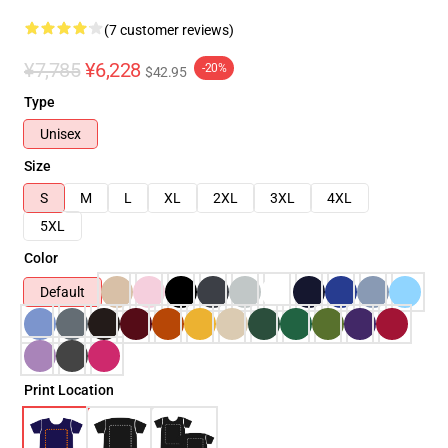
(7 customer reviews)
¥7,785
¥6,228
-20%
$42.95
Type
Unisex
Size
S
M
L
XL
2XL
3XL
4XL
5XL
Color
Default
Print Location