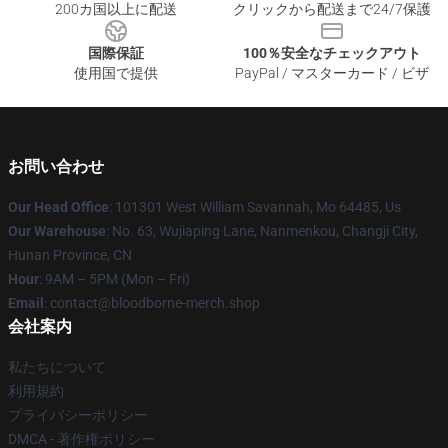
200カ国以上に配送
クリックから配送まで24/7保護
国際保証
100％安全なチェックアウト
使用国で提供
PayPal / マスターカード / ビザ
お問い合わせ
Our Head Office
: 101301 West William Savannah, Mo 64485, Us
Our Warehouse
: No. 63, Wujiaping Lane, Nanmenkou, Changji City,
Hunan Province, CN
Hour
: 9AM – 5PM (Mon – Fri)
Email
: contact@bloodborne-merch.shop
会社案内
私たちについて
利用規約
プライバシーポリシー
DMCA - 著作権ポリシー