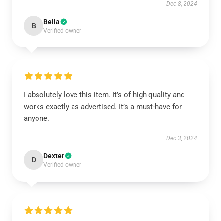
Dec 8, 2024
Bella
B
Verified owner
I absolutely love this item. It’s of high quality and
works exactly as advertised. It’s a must-have for
anyone.
Dec 3, 2024
Dexter
D
Verified owner