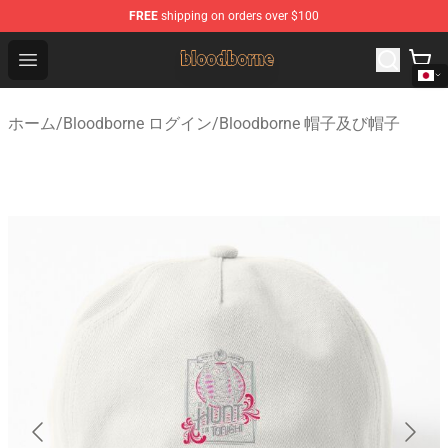
FREE
shipping on orders over $100
Bloodborne Shop - Official Bloodborne Merchandise Stor
Open menu
ホーム
/
Bloodborne ログイン
/
Bloodborne 帽子及び帽子