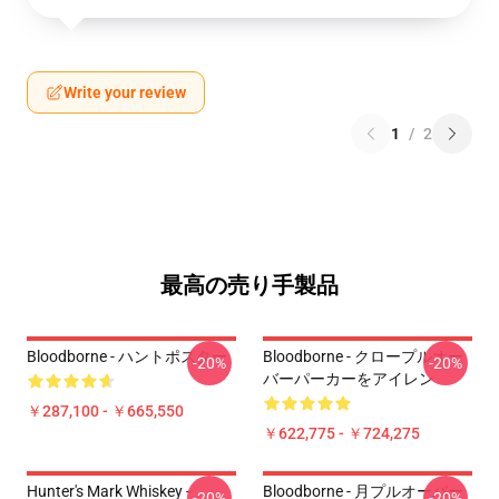
Write your review
1
/
2
最高の売り手製品
Bloodborne - ハントポスター
Bloodborne - クロープルオー
-20%
-20%
バーパーカーをアイレン
￥287,100 - ￥665,550
￥622,775 - ￥724,275
Hunter's Mark Whiskey -
Bloodborne - 月プルオーバー
-20%
-20%