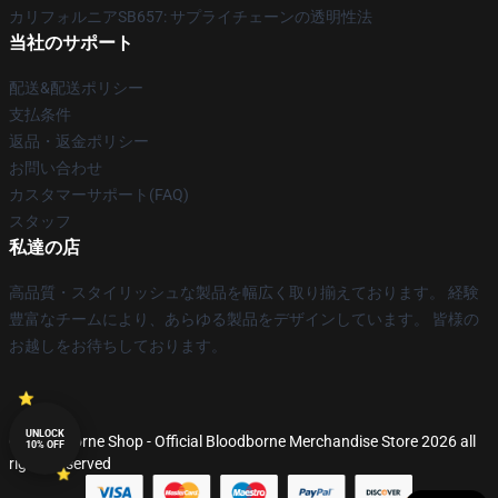
カリフォルニアSB657: サプライチェーンの透明性法
当社のサポート
配送&配送ポリシー
支払条件
返品・返金ポリシー
お問い合わせ
カスタマーサポート(FAQ)
スタッフ
私達の店
高品質・スタイリッシュな製品を幅広く取り揃えております。 経験
豊富なチームにより、あらゆる製品をデザインしています。 皆様の
お越しをお待ちしております。
UNLOCK
© Bloodborne Shop - Official Bloodborne Merchandise Store 2026 all
10% OFF
rights reserved