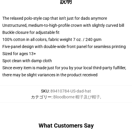
説明
The relaxed polo-style cap that isn't just for dads anymore
Unstructured, medium-to-high-profile crown with slightly curved bill
Buckle closure for adjustable fit
100% cotton in all colors, fabric weight 7 oz. / 240 gsm
Five-panel design with double-wide front panel for seamless printing
Sized for ages 13+
Spot clean with damp cloth
Since every item is made just for you by your local third-party fulfiller,
there may be slight variances in the product received
SKU
:
89410784-US-dad-hat
カテゴリー
:
Bloodborne 帽子及び帽子
,
What Customers Say