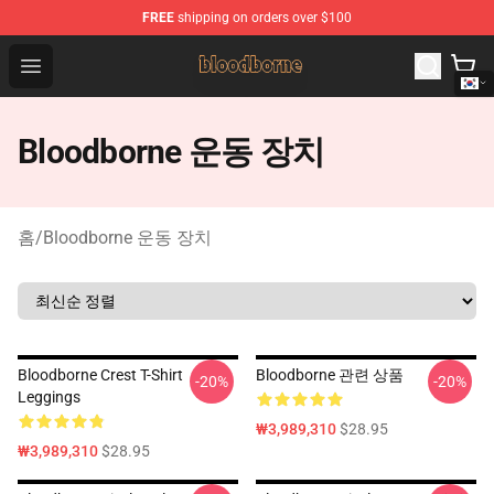
FREE
shipping on orders over $100
Bloodborne Shop - Official Bloodborne Merchandise Stor
Open menu
Bloodborne 운동 장치
홈
/
Bloodborne 운동 장치
Bloodborne Crest T-Shirt
Bloodborne 관련 상품
-20%
-20%
Leggings
₩3,989,310
$28.95
₩3,989,310
$28.95