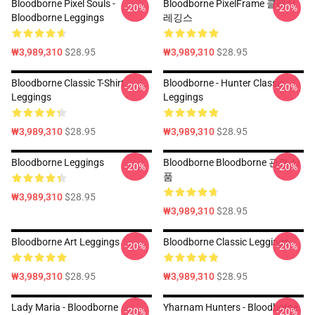
Bloodborne Pixel Souls -
Bloodborne PixelFrame 클래식
-20%
-20%
Bloodborne Leggings
레깅스
₩3,989,310
$28.95
₩3,989,310
$28.95
Bloodborne Classic T-Shirt
Bloodborne - Hunter Classic
-20%
-20%
Leggings
Leggings
₩3,989,310
$28.95
₩3,989,310
$28.95
Bloodborne Leggings
Bloodborne Bloodborne 관련 상
-20%
-20%
품
₩3,989,310
$28.95
₩3,989,310
$28.95
Bloodborne Art Leggings
Bloodborne Classic Leggings
-20%
-20%
₩3,989,310
$28.95
₩3,989,310
$28.95
Lady Maria - Bloodborne
Yharnam Hunters - Bloodborne
-20%
-20%