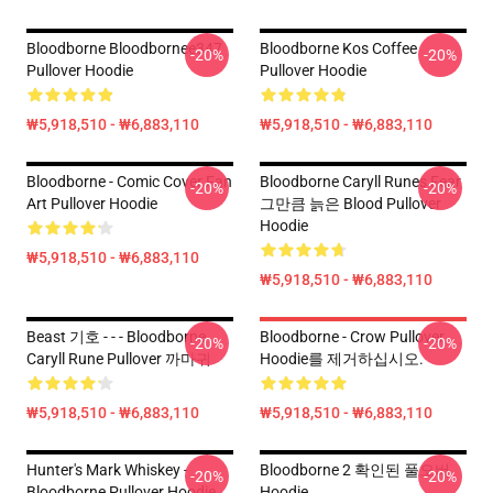
Bloodborne Bloodbornee347
Bloodborne Kos Coffee
-20%
-20%
Pullover Hoodie
Pullover Hoodie
₩5,918,510 - ₩6,883,110
₩5,918,510 - ₩6,883,110
Bloodborne - Comic Cover Fan
Bloodborne Caryll Runes Fear
-20%
-20%
Art Pullover Hoodie
그만큼 늙은 Blood Pullover
Hoodie
₩5,918,510 - ₩6,883,110
₩5,918,510 - ₩6,883,110
Beast 기호 - - - Bloodborne
Bloodborne - Crow Pullover
-20%
-20%
Caryll Rune Pullover 까마귀
Hoodie를 제거하십시오.
₩5,918,510 - ₩6,883,110
₩5,918,510 - ₩6,883,110
Hunter's Mark Whiskey -
Bloodborne 2 확인된 풀오버
-20%
-20%
Bloodborne Pullover Hoodie
Hoodie