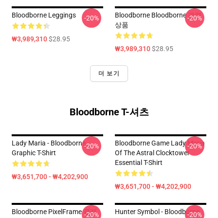
Bloodborne Leggings
Bloodborne Bloodborne 관련
-20%
-20%
상품
₩3,989,310
$28.95
₩3,989,310
$28.95
더 보기
Bloodborne T-셔츠
Lady Maria - Bloodborne
Bloodborne Game Lady Maria
-20%
-20%
Graphic T-Shirt
Of The Astral Clocktower
Essential T-Shirt
₩3,651,700 - ₩4,202,900
₩3,651,700 - ₩4,202,900
Bloodborne PixelFrame 클래
Hunter Symbol - Bloodborne
-20%
-20%