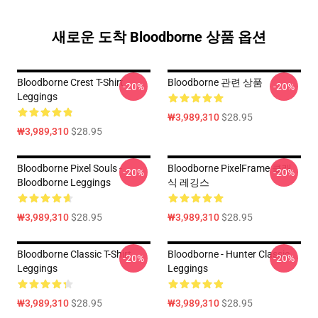
새로운 도착 Bloodborne 상품 옵션
Bloodborne Crest T-Shirt
Bloodborne 관련 상품
-20%
-20%
Leggings
₩3,989,310
$28.95
₩3,989,310
$28.95
Bloodborne Pixel Souls -
Bloodborne PixelFrame 클래
-20%
-20%
Bloodborne Leggings
식 레깅스
₩3,989,310
$28.95
₩3,989,310
$28.95
Bloodborne Classic T-Shirt
Bloodborne - Hunter Classic
-20%
-20%
Leggings
Leggings
₩3,989,310
$28.95
₩3,989,310
$28.95