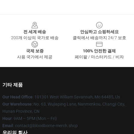
Footer
전 세계 배송
안심하고 쇼핑하세요
200개 이상의 국가로 배송
클릭에서 배송까지 24/7 보호
국제 보증
100% 안전한 결제
사용 국가에서 제공
페이팔 / 마스터카드 / 비자
기타 제품
Our Head Office
: 101301 West William Savannah, Mo 64485, Us
Our Warehouse
: No. 63, Wujiaping Lane, Nanmenkou, Changji City,
Hunan Province, CN
Hour
: 9AM – 5PM (Mon – Fri)
Email
: contact@bloodborne-merch.shop
우리의 회사