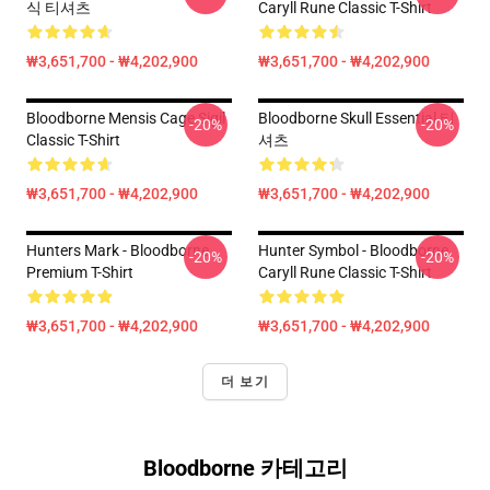
식 티셔츠
Caryll Rune Classic T-Shirt
₩3,651,700 - ₩4,202,900
₩3,651,700 - ₩4,202,900
Bloodborne Mensis Cage Sigil
Bloodborne Skull Essential 티
-20%
-20%
Classic T-Shirt
셔츠
₩3,651,700 - ₩4,202,900
₩3,651,700 - ₩4,202,900
Hunters Mark - Bloodborne
Hunter Symbol - Bloodborne
-20%
-20%
Premium T-Shirt
Caryll Rune Classic T-Shirt
₩3,651,700 - ₩4,202,900
₩3,651,700 - ₩4,202,900
더 보기
Bloodborne 카테고리