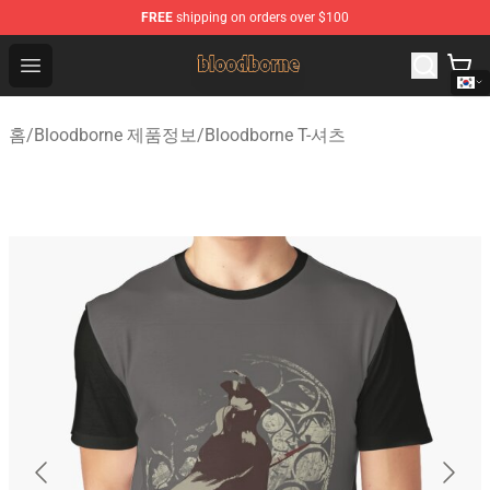
FREE
shipping on orders over $100
Bloodborne Shop - Official Bloodborne Merchandise Stor
Open menu
홈
/
Bloodborne 제품정보
/
Bloodborne T-셔츠