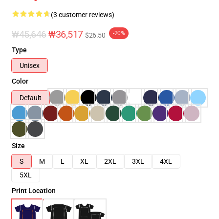
(3 customer reviews)
₩45,646
₩36,517
-20%
$26.50
Type
Unisex
Color
Default
Size
S
M
L
XL
2XL
3XL
4XL
5XL
Print Location