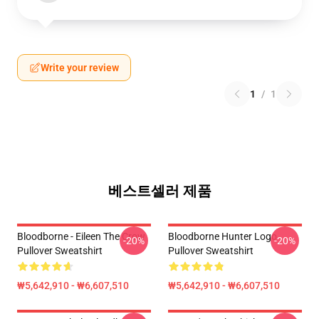
Write your review
1
/
1
베스트셀러 제품
Bloodborne - Eileen The Crow
Bloodborne Hunter Logo
-20%
-20%
Pullover Sweatshirt
Pullover Sweatshirt
₩5,642,910 - ₩6,607,510
₩5,642,910 - ₩6,607,510