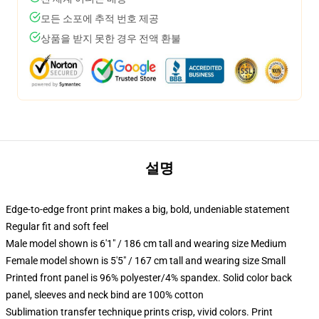
모든 소포에 추적 번호 제공
상품을 받지 못한 경우 전액 환불
설명
Edge-to-edge front print makes a big, bold, undeniable statement
Regular fit and soft feel
Male model shown is 6'1" / 186 cm tall and wearing size Medium
Female model shown is 5'5" / 167 cm tall and wearing size Small
Printed front panel is 96% polyester/4% spandex. Solid color back
panel, sleeves and neck bind are 100% cotton
Sublimation transfer technique prints crisp, vivid colors. Print