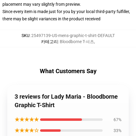
placement may vary slightly from preview.
Since every item is made just for you by your local third-party fulfiller,
there may be slight variances in the product received
SKU
:
25497139-US-mens-graphic-t-shirt-DEFAULT
카테고리
:
Bloodborne T-셔츠
,
What Customers Say
3 reviews for Lady Maria - Bloodborne
Graphic T-Shirt
★★★★★
67%
★★★★☆
33%