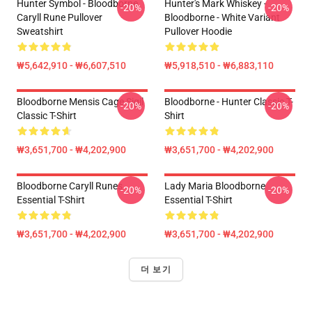
Hunter Symbol - Bloodborne
Hunter's Mark Whiskey -
-20%
-20%
Caryll Rune Pullover
Bloodborne - White Variant
Sweatshirt
Pullover Hoodie
₩5,642,910 - ₩6,607,510
₩5,918,510 - ₩6,883,110
Bloodborne Mensis Cage Sigil
Bloodborne - Hunter Classic T-
-20%
-20%
Classic T-Shirt
Shirt
₩3,651,700 - ₩4,202,900
₩3,651,700 - ₩4,202,900
Bloodborne Caryll Runes
Lady Maria Bloodborne
-20%
-20%
Essential T-Shirt
Essential T-Shirt
₩3,651,700 - ₩4,202,900
₩3,651,700 - ₩4,202,900
더 보기