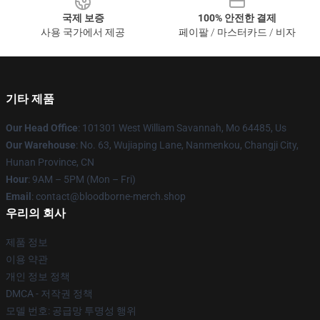
국제 보증
100% 안전한 결제
사용 국가에서 제공
페이팔 / 마스터카드 / 비자
기타 제품
Our Head Office
: 101301 West William Savannah, Mo 64485, Us
Our Warehouse
: No. 63, Wujiaping Lane, Nanmenkou, Changji City,
Hunan Province, CN
Hour
: 9AM – 5PM (Mon – Fri)
Email
: contact@bloodborne-merch.shop
우리의 회사
제품 정보
이용 약관
개인 정보 정책
DMCA - 저작권 정책
모델 번호: 공급망 투명성 행위