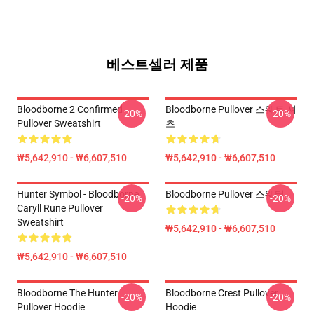
베스트셀러 제품
Bloodborne 2 Confirmed
Bloodborne Pullover 스웨트 셔
-20%
-20%
Pullover Sweatshirt
츠
₩5,642,910 - ₩6,607,510
₩5,642,910 - ₩6,607,510
Hunter Symbol - Bloodborne
Bloodborne Pullover 스웨터
-20%
-20%
Caryll Rune Pullover
Sweatshirt
₩5,642,910 - ₩6,607,510
₩5,642,910 - ₩6,607,510
Bloodborne The Hunter
Bloodborne Crest Pullover
-20%
-20%
Pullover Hoodie
Hoodie