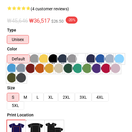
(4 customer reviews)
₩45,646
₩36,517
-20%
$26.50
Type
Unisex
Color
Default
Size
S
M
L
XL
2XL
3XL
4XL
5XL
Print Location