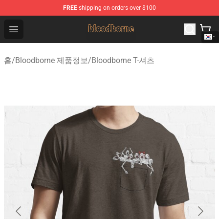
FREE
shipping on orders over $100
Bloodborne Shop - Official Bloodborne Merchandise Stor
Open menu
홈
/
Bloodborne 제품정보
/
Bloodborne T-셔츠