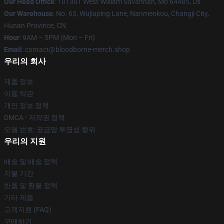
Our Head Office
: 101301 West William Savannah, Mo 64485, Us
Our Warehouse
: No. 63, Wujiaping Lane, Nanmenkou, Changji City,
Hunan Province, CN
Hour
: 9AM – 5PM (Mon – Fri)
Email
: contact@bloodborne-merch.shop
우리의 회사
제품 정보
이용 약관
개인 정보 정책
DMCA - 저작권 정책
모델 번호: 공급망 투명성 행위
우리의 지원
배송 및 배송 정책
지불 기간
반품 및 환불 정책
기타 제품
고객지원 (FAQ)
구매하기