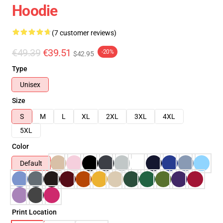
Hoodie
(7 customer reviews)
€49.39
€39.51
-20%
$42.95
Type
Unisex
Size
S
M
L
XL
2XL
3XL
4XL
5XL
Color
Default
Print Location