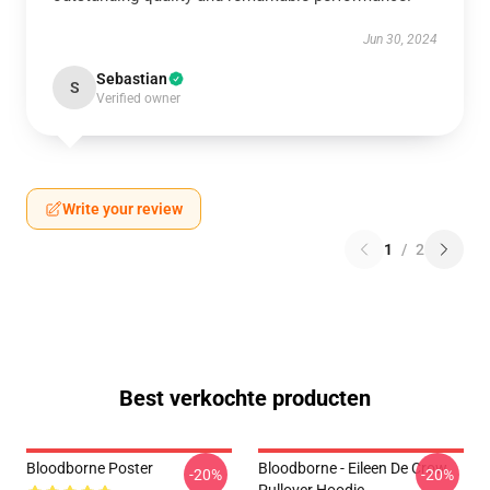
Jun 30, 2024
Sebastian
S
Verified owner
Write your review
1
/
2
Best verkochte producten
Bloodborne Poster
Bloodborne - Eileen De Crow
-20%
-20%