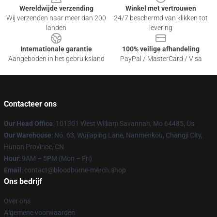
Wereldwijde verzending
Winkel met vertrouwen
Wij verzenden naar meer dan 200
24/7 beschermd van klikken tot
landen
levering
Internationale garantie
100% veilige afhandeling
Aangeboden in het gebruiksland
PayPal / MasterCard / Visa
Contacteer ons
Our Head Office
: 101301 West William Savannah, Mo 64485, Us
Our Warehouse
: No. 63, Wujiaping Lane, Nanmenkou, Changji City,
Hunan Province, CN
Hour
: 9AM – 5PM (Mon – Fri)
Email
: contact@bloodborne-merch.shop
Ons bedrijf
Over ons
Algemene voorwaarden