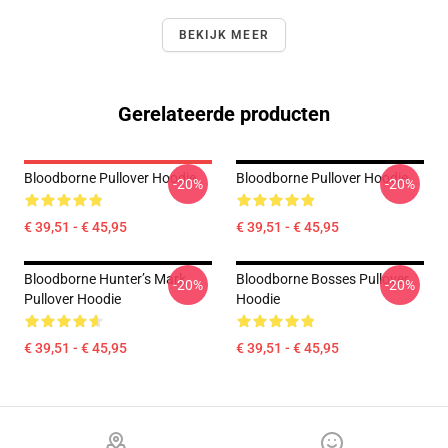
BEKIJK MEER
Gerelateerde producten
Bloodborne Pullover Hoodie
Bloodborne Pullover Hoodie
-20%
-20%
€ 39,51 - € 45,95
€ 39,51 - € 45,95
Bloodborne Hunter’s Mark
Bloodborne Bosses Pullover
-20%
-20%
Pullover Hoodie
Hoodie
€ 39,51 - € 45,95
€ 39,51 - € 45,95
Footer