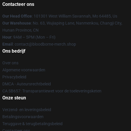
Contacteer ons
Our Head Office
: 101301 West William Savannah, Mo 64485, Us
Our Warehouse
: No. 63, Wujiaping Lane, Nanmenkou, Changji City,
Hunan Province, CN
Hour
: 9AM – 5PM (Mon – Fri)
Email
: contact@bloodborne-merch.shop
Ons bedrijf
Over ons
Algemene voorwaarden
Privacybeleid
DMCA - Auteursrechtbeleid
CA SB657: Transparantiewet voor de toeleveringsketen
Onze steun
Verzend- en leveringsbeleid
Betalingsvoorwaarden
Teruggave & terugbetalingsbeleid
Contacteer ons