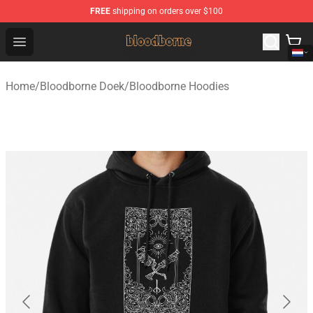
FREE
shipping on orders over $100
Bloodborne Shop - Official Bloodborne Merchandise Stor
Open menu
Home
/
Bloodborne Doek
/
Bloodborne Hoodies