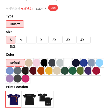
€49.39
€39.51
-20%
$42.95
Type
Unisex
Size
S
M
L
XL
2XL
3XL
4XL
5XL
Color
Default
Print Location