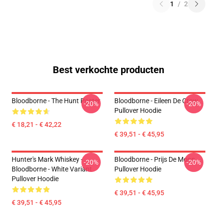
1
/
2
Best verkochte producten
Bloodborne - The Hunt Poster
Bloodborne - Eileen De Crow
-20%
-20%
Pullover Hoodie
€ 18,21 - € 42,22
€ 39,51 - € 45,95
Hunter's Mark Whiskey -
Bloodborne - Prijs De Moon
-20%
-20%
Bloodborne - White Variant
Pullover Hoodie
Pullover Hoodie
€ 39,51 - € 45,95
€ 39,51 - € 45,95