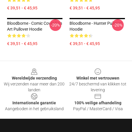
€ 39,51 - € 45,95
€ 39,51 - € 45,95
Bloodborne - Comic Cover Fan
Bloodborne - Hunter Pullover
-20%
-20%
Art Pullover Hoodie
Hoodie
€ 39,51 - € 45,95
€ 39,51 - € 45,95
Footer
Wereldwijde verzending
Winkel met vertrouwen
Wij verzenden naar meer dan 200
24/7 beschermd van klikken tot
landen
levering
Internationale garantie
100% veilige afhandeling
Aangeboden in het gebruiksland
PayPal / MasterCard / Visa