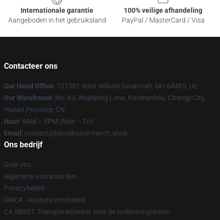
Internationale garantie
100% veilige afhandeling
Aangeboden in het gebruiksland
PayPal / MasterCard / Visa
Contacteer ons
Our Head Office
: 101301 West William Savannah, Mo 64485, Us
Our Warehouse
: No. 63, Wujiaping Lane, Nanmenkou, Changji City,
Hunan Province, CN
Hour
: 9AM – 5PM (Mon – Fri)
Email
: contact@bloodborne-merch.shop
Ons bedrijf
Over ons
Algemene voorwaarden
Privacybeleid
DMCA - Auteursrechtbeleid
CA SB657: Transparantiewet voor de toeleveringsketen