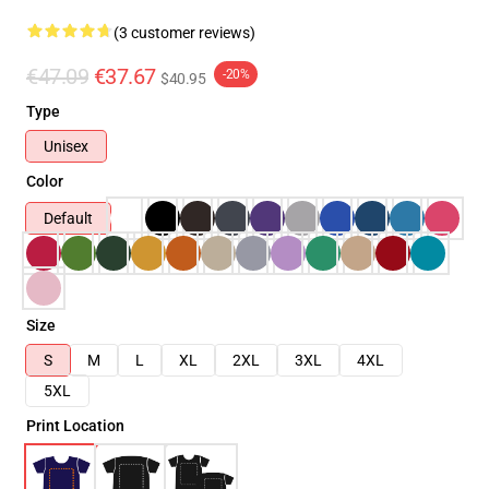
(3 customer reviews)
€47.09
€37.67
-20%
$40.95
Type
Unisex
Color
Default
Size
S
M
L
XL
2XL
3XL
4XL
5XL
Print Location