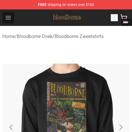
FREE
shipping on orders over $100
Bloodborne Shop - Official Bloodborne Merchandise Stor
Open menu
Home
/
Bloodborne Doek
/
Bloodborne Zweetshirts