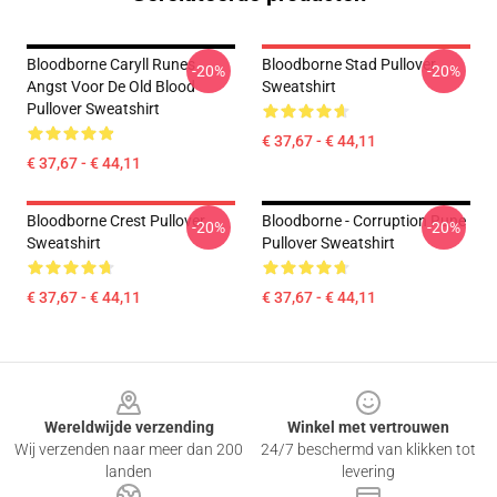
Bloodborne Caryll Runes
Bloodborne Stad Pullover
-20%
-20%
Angst Voor De Old Blood
Sweatshirt
Pullover Sweatshirt
€ 37,67 - € 44,11
€ 37,67 - € 44,11
Bloodborne Crest Pullover
Bloodborne - Corruption Rune
-20%
-20%
Sweatshirt
Pullover Sweatshirt
€ 37,67 - € 44,11
€ 37,67 - € 44,11
Footer
Wereldwijde verzending
Winkel met vertrouwen
Wij verzenden naar meer dan 200
24/7 beschermd van klikken tot
landen
levering