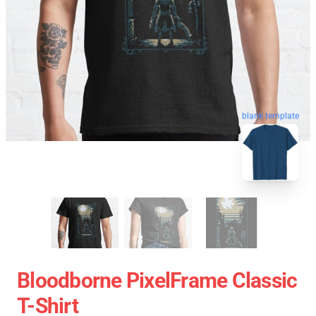
blank template
Bloodborne PixelFrame Classic
T-Shirt