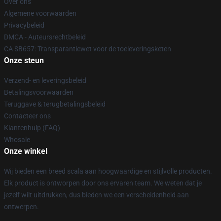
Over ons
Algemene voorwaarden
Privacybeleid
DMCA - Auteursrechtbeleid
CA SB657: Transparantiewet voor de toeleveringsketen
Onze steun
Verzend- en leveringsbeleid
Betalingsvoorwaarden
Teruggave & terugbetalingsbeleid
Contacteer ons
Klantenhulp (FAQ)
Whosale
Onze winkel
Wij bieden een breed scala aan hoogwaardige en stijlvolle producten.
Elk product is ontworpen door ons ervaren team. We weten dat je
jezelf wilt uitdrukken, dus bieden we een verscheidenheid aan
ontwerpen.