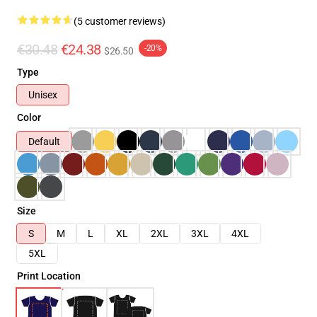
(5 customer reviews)
€30.48
€24.38
-20%
$26.50
Type
Unisex
Color
Default
Size
S
M
L
XL
2XL
3XL
4XL
5XL
Print Location