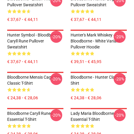
-20%
-20%
Pullover Sweatshirt
Pullover Sweatshirt
€ 37,67 - € 44,11
€ 37,67 - € 44,11
Hunter Symbol - Bloodborne
Hunter's Mark Whiskey -
-20%
-20%
Caryll Rune Pullover
Bloodborne - White Variant
Sweatshirt
Pullover Hoodie
€ 37,67 - € 44,11
€ 39,51 - € 45,95
Bloodborne Mensis Cage Sigil
Bloodborne - Hunter Classic T-
-20%
-20%
Classic T-Shirt
Shirt
€ 24,38 - € 28,06
€ 24,38 - € 28,06
Bloodborne Caryll Runes
Lady Maria Bloodborne
-20%
-20%
Essential T-Shirt
Essential T-Shirt