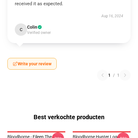
received it as expected.
Aug 16, 2024
Colin
C
Verified owner
Write your review
1
/
1
Best verkochte producten
Bloodborne - Eileen The Crow
Bloodborne Hunter Logo