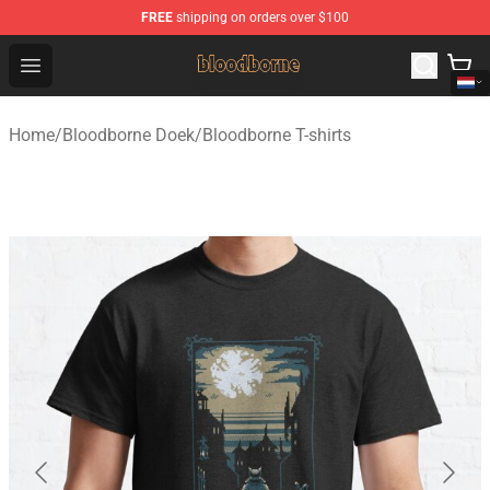
FREE
shipping on orders over $100
Bloodborne Shop - Official Bloodborne Merchandise Stor
Open menu
Home
/
Bloodborne Doek
/
Bloodborne T-shirts