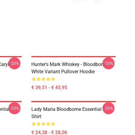
-20%
-20%
aryll
Hunter's Mark Whiskey - Bloodborne -
White Variant Pullover Hoodie
€ 39,51 - € 45,95
-20%
-20%
tial T-
Lady Maria Bloodborne Essential T-
Shirt
€ 24,38 - € 28,06