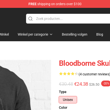
FREE
shipping on orders over $100
ore
Winkel
Winkel per categorie
Bestelling volgen
Blog
Bloodborne Skull
(4 customer reviews
€30.48
€24.38
-20%
$26.50
Type
Unisex
Color