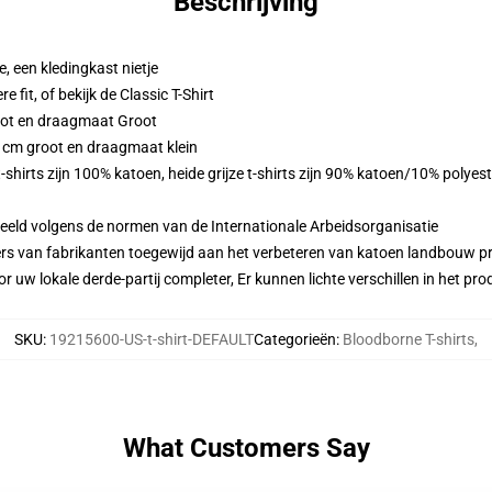
Beschrijving
 een kledingkast nietje
e fit, of bekijk de Classic T-Shirt
oot en draagmaat Groot
3 cm groot en draagmaat klein
-shirts zijn 100% katoen, heide grijze t-shirts zijn 90% katoen/10% polyest
eeld volgens de normen van de Internationale Arbeidsorganisatie
ers van fabrikanten toegewijd aan het verbeteren van katoen landbouw pra
r uw lokale derde-partij completer, Er kunnen lichte verschillen in het p
SKU
:
19215600-US-t-shirt-DEFAULT
Categorieën
:
Bloodborne T-shirts
,
What Customers Say