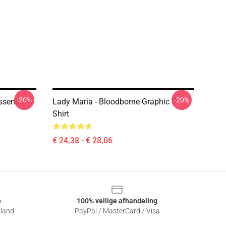
-20%
-20%
sential T-
Lady Maria - Bloodborne Graphic T-
Shirt
€ 24,38 - € 28,06
e
100% veilige afhandeling
sland
PayPal / MasterCard / Visa