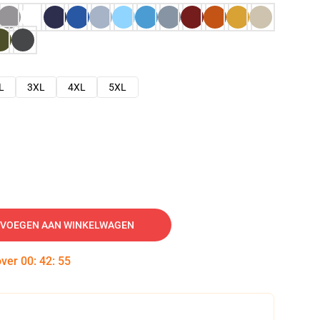
L
3XL
4XL
5XL
VOEGEN AAN WINKELWAGEN
over
00
:
42
:
54