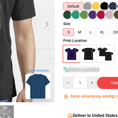
Default
Size
S
M
L
XL
2X
Print Location
Bekijk maattabel
blank template
Quantity
TOE
Deze uitverkoop eindigt 
Deliver to United States