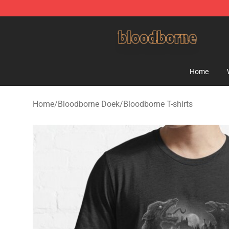
Bloodborne Shop - Official Bloodborne Merchandise St
Home
Home
/
Bloodborne Doek
/
Bloodborne T-shirts