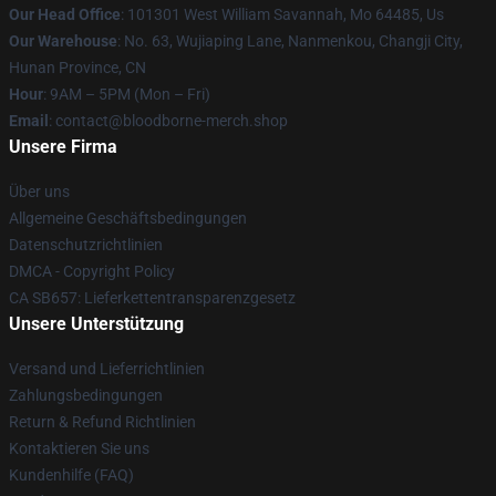
Our Head Office
: 101301 West William Savannah, Mo 64485, Us
Our Warehouse
: No. 63, Wujiaping Lane, Nanmenkou, Changji City,
Hunan Province, CN
Hour
: 9AM – 5PM (Mon – Fri)
Email
: contact@bloodborne-merch.shop
Unsere Firma
Über uns
Allgemeine Geschäftsbedingungen
Datenschutzrichtlinien
DMCA - Copyright Policy
CA SB657: Lieferkettentransparenzgesetz
Unsere Unterstützung
Versand und Lieferrichtlinien
Zahlungsbedingungen
Return & Refund Richtlinien
Kontaktieren Sie uns
Kundenhilfe (FAQ)