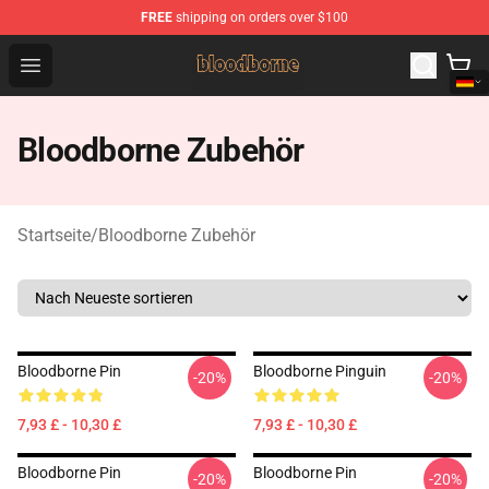
FREE
shipping on orders over $100
Bloodborne Shop - Official Bloodborne Merchandise Stor
Open menu
Bloodborne Zubehör
Startseite
/
Bloodborne Zubehör
Bloodborne Pin
Bloodborne Pinguin
-20%
-20%
7,93 £ - 10,30 £
7,93 £ - 10,30 £
Bloodborne Pin
Bloodborne Pin
-20%
-20%