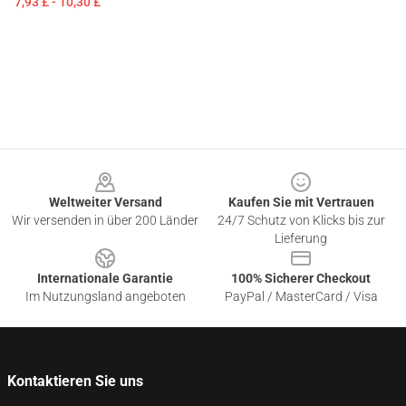
7,93 £ - 10,30 £
Footer
Weltweiter Versand
Kaufen Sie mit Vertrauen
Wir versenden in über 200 Länder
24/7 Schutz von Klicks bis zur
Lieferung
Internationale Garantie
100% Sicherer Checkout
Im Nutzungsland angeboten
PayPal / MasterCard / Visa
Kontaktieren Sie uns