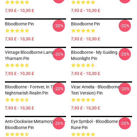
7,93 £ - 10,30 £
7,93 £ - 10,30 £
Bloodborne Pin
Bloodborne Pin
-20%
-20%
7,93 £ - 10,30 £
7,93 £ - 10,30 £
Vintage Bloodborne Lamps Gift
Bloodborne - My Guiding
-20%
-20%
Yharnam Pin
Moonlight Pin
7,93 £ - 10,30 £
7,93 £ - 10,30 £
Bloodborne - Forever, In This
Vicar Amelia - Bloodborne (no
-20%
-20%
Nightmarish Realm Pin
Text Version) Pin
7,93 £ - 10,30 £
7,93 £ - 10,30 £
Anti-Clockwise Metamorphosis -
Eye Symbol - Bloodborne Caryll
-20%
-20%
Bloodborne Pin
Rune Pin