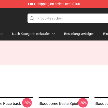
FREE
shipping on orders over $100
ore
op
Nach Kategorie einkaufen
Bestellung verfolgen
Bl
-20%
-20%
e Racerback Tank
Bloodborne Beste Spiel
Bloodbo