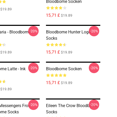
Bloodborne Socken
$19.89
15,71 £
$19.89
-20%
-20%
ria - Bloodborne
Bloodborne Hunter Logo--
Socks
15,71 £
$19.89
$19.89
-20%
-20%
ne Latte - Ink
Bloodborne Socken
15,71 £
$19.89
$19.89
-20%
-20%
 Messengers From
Eileen The Crow Bloodborne
rne Socks
Socks