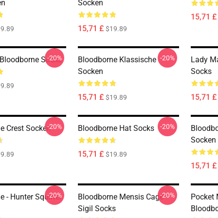
en
Socken
15,71 £
15,71 £
9.89
$19.89
-20%
-20%
- Bloodborne Socks
Bloodborne Klassische
Lady Ma
Socken
Socks
9.89
15,71 £
15,71 £
$19.89
-20%
-20%
e Crest Socken
Bloodborne Hat Socks
Bloodbor
Socken
15,71 £
9.89
$19.89
15,71 £
-20%
-20%
 - Hunter Squirrel
Bloodborne Mensis Cage
Pocket
Sigil Socks
Bloodbo