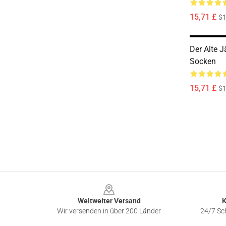
15,71 £
$1
Der Alte 
Socken
15,71 £
$1
Footer
Weltweiter Versand
K
Wir versenden in über 200 Länder
24/7 Sch