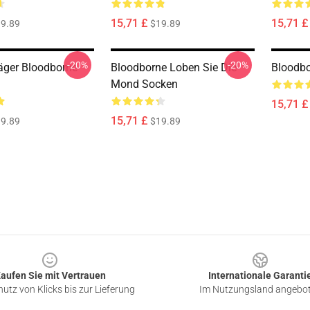
15,71 £
15,71 £
9.89
$19.89
-20%
-20%
Jäger Bloodborne
Bloodborne Loben Sie Die
Bloodbo
Mond Socken
15,71 £
15,71 £
9.89
$19.89
aufen Sie mit Vertrauen
Internationale Garanti
utz von Klicks bis zur Lieferung
Im Nutzungsland angebo