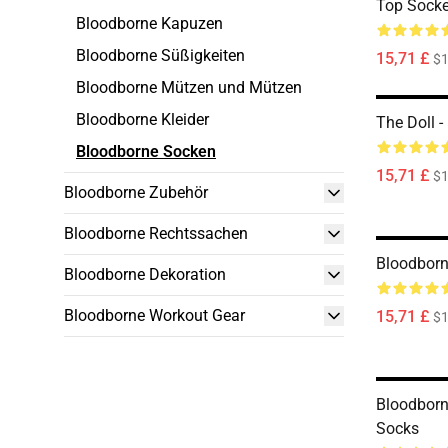
Top Sock
Bloodborne Kapuzen
Bloodborne Süßigkeiten
15,71 £
$1
Bloodborne Mützen und Mützen
Bloodborne Kleider
The Doll 
Bloodborne Socken
15,71 £
$1
Bloodborne Zubehör
Bloodborne Rechtssachen
Bloodborn
Bloodborne Dekoration
Bloodborne Workout Gear
15,71 £
$1
Bloodborne
Socks