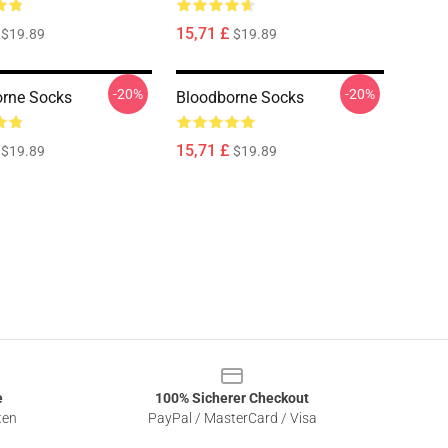
15,71 £
$19.89
$19.89
-20%
-20%
rne Socks
Bloodborne Socks
15,71 £
$19.89
$19.89
e
100% Sicherer Checkout
ten
PayPal / MasterCard / Visa