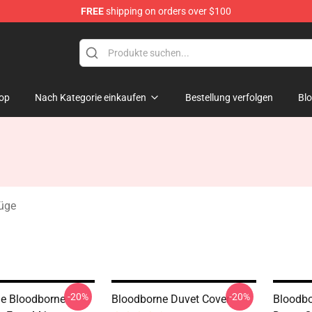
FREE
shipping on orders over $100
ore
op
Nach Kategorie einkaufen
Bestellung verfolgen
Bl
üge
-20%
-20%
e Bloodborne
Bloodborne Duvet Cover
Bloodbo