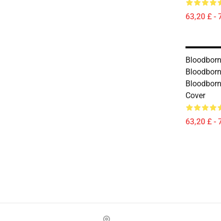
63,20 £ - 
Bloodborn
Bloodbor
Bloodbor
Cover
63,20 £ - 
Footer