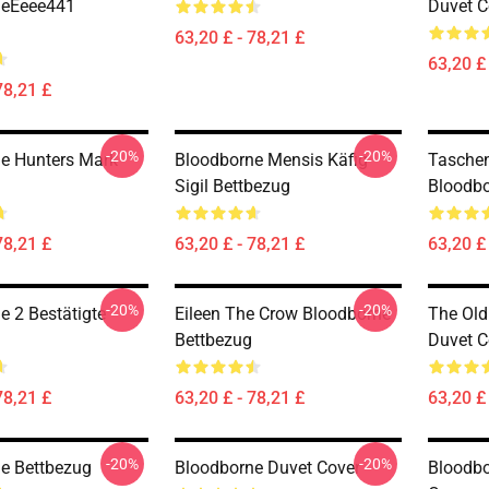
neEeee441
Duvet C
63,20 £ - 78,21 £
63,20 £ 
78,21 £
-20%
-20%
e Hunters Mark
Bloodborne Mensis Käfig
Tasche
Sigil Bettbezug
Bloodbo
78,21 £
63,20 £ - 78,21 £
63,20 £ 
-20%
-20%
e 2 Bestätigte
Eileen The Crow Bloodborne
The Old
Bettbezug
Duvet C
78,21 £
63,20 £ - 78,21 £
63,20 £ 
-20%
-20%
e Bettbezug
Bloodborne Duvet Cover
Bloodbo