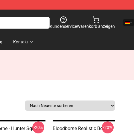
Kundenservice
Warenkorb anzeigen
og
Kontakt
-20%
-20%
rne - Hunter Squirrel
Bloodborne Realistic Boar