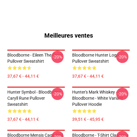
Meilleures ventes
Bloodborne - Eileen The Crow
Bloodborne Hunter Logo
-20%
-20%
Pullover Sweatshirt
Pullover Sweatshirt
37,67 € - 44,11 €
37,67 € - 44,11 €
Hunter Symbol - Bloodborne
Hunter's Mark Whiskey -
-20%
-20%
Caryll Rune Pullover
Bloodborne - White Variant
Sweatshirt
Pullover Hoodie
37,67 € - 44,11 €
39,51 € - 45,95 €
Bloodborne Mensis Cage Sigil
Bloodborne - T-Shirt Classique