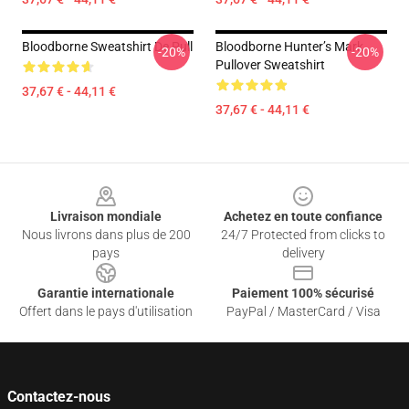
Bloodborne Sweatshirt De Pull
Bloodborne Hunter’s Mark
-20%
-20%
Pullover Sweatshirt
37,67 € - 44,11 €
37,67 € - 44,11 €
Footer
Livraison mondiale
Achetez en toute confiance
Nous livrons dans plus de 200
24/7 Protected from clicks to
pays
delivery
Garantie internationale
Paiement 100% sécurisé
Offert dans le pays d'utilisation
PayPal / MasterCard / Visa
Contactez-nous