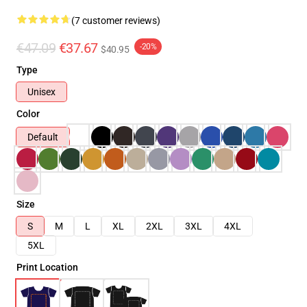
(7 customer reviews)
€47.09
€37.67
-20%
$40.95
Type
Unisex
Color
Default
Size
S
M
L
XL
2XL
3XL
4XL
5XL
Print Location