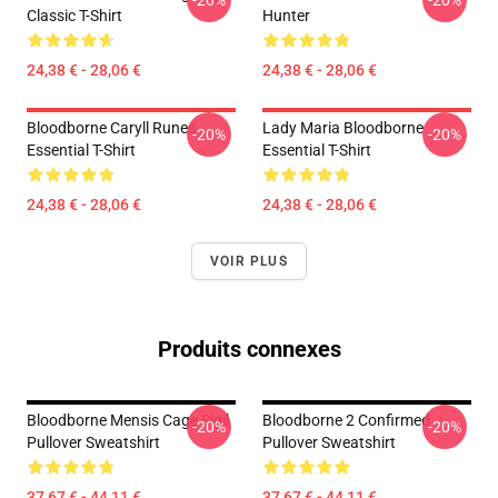
-20%
-20%
Classic T-Shirt
Hunter
24,38 € - 28,06 €
24,38 € - 28,06 €
Bloodborne Caryll Runes
Lady Maria Bloodborne
-20%
-20%
Essential T-Shirt
Essential T-Shirt
24,38 € - 28,06 €
24,38 € - 28,06 €
VOIR PLUS
Produits connexes
Bloodborne Mensis Cage Sigil
Bloodborne 2 Confirmed
-20%
-20%
Pullover Sweatshirt
Pullover Sweatshirt
37,67 € - 44,11 €
37,67 € - 44,11 €