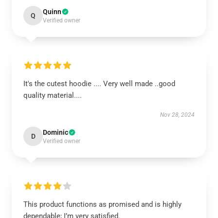
Quinn
Q
Verified owner
It's the cutest hoodie .... Very well made ..good
quality material....
Nov 28, 2024
Dominic
D
Verified owner
This product functions as promised and is highly
dependable; I’m very satisfied.