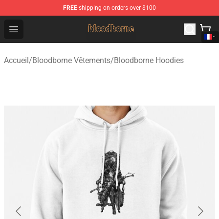
FREE
shipping on orders over $100
Bloodborne Shop - Official Bloodborne Merchandise Stor
Open menu
Accueil
/
Bloodborne Vêtements
/
Bloodborne Hoodies