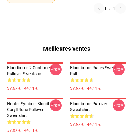
1
/
1
Meilleures ventes
Bloodborne 2 Confirmed
Bloodborne Runes Sweatshirt
-20%
-20%
Pullover Sweatshirt
Pull
37,67 € - 44,11 €
37,67 € - 44,11 €
Hunter Symbol - Bloodborne
Bloodborne Pullover
-20%
-20%
Caryll Rune Pullover
Sweatshirt
Sweatshirt
37,67 € - 44,11 €
37,67 € - 44,11 €