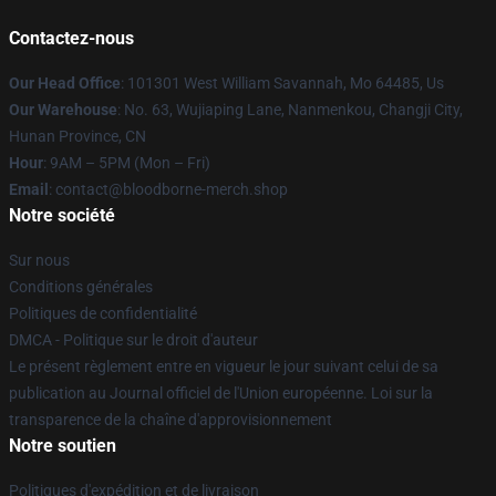
Contactez-nous
Our Head Office
: 101301 West William Savannah, Mo 64485, Us
Our Warehouse
: No. 63, Wujiaping Lane, Nanmenkou, Changji City,
Hunan Province, CN
Hour
: 9AM – 5PM (Mon – Fri)
Email
: contact@bloodborne-merch.shop
Notre société
Sur nous
Conditions générales
Politiques de confidentialité
DMCA - Politique sur le droit d'auteur
Le présent règlement entre en vigueur le jour suivant celui de sa
publication au Journal officiel de l'Union européenne. Loi sur la
transparence de la chaîne d'approvisionnement
Notre soutien
Politiques d'expédition et de livraison