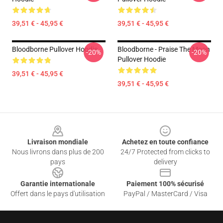
39,51 € - 45,95 €
39,51 € - 45,95 €
Bloodborne Pullover Hoodie
Bloodborne - Praise The Moon
-20%
-20%
Pullover Hoodie
39,51 € - 45,95 €
39,51 € - 45,95 €
Footer
Livraison mondiale
Achetez en toute confiance
Nous livrons dans plus de 200
24/7 Protected from clicks to
pays
delivery
Garantie internationale
Paiement 100% sécurisé
Offert dans le pays d'utilisation
PayPal / MasterCard / Visa