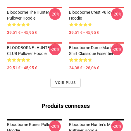
Bloodborne The Hunter
Bloodborne Crest Pullover
-20%
-20%
Pullover Hoodie
Hoodie
39,51 € - 45,95 €
39,51 € - 45,95 €
BLOODBORNE : HUNTERS
Bloodborne Dame Maria V2 T-
-20%
-20%
CLUB Pullover Hoodie
Shirt Classique Essentiel
39,51 € - 45,95 €
24,38 € - 28,06 €
VOIR PLUS
Produits connexes
Bloodborne Runes Pullover
Bloodborne Hunter’s Mark
-20%
-20%
Hoodie
Pullover Hoodie