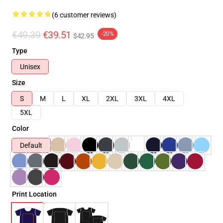
(6 customer reviews)
€49.39
€39.51
-20%
$42.95
Type
Unisex
Size
S
M
L
XL
2XL
3XL
4XL
5XL
Color
Default
Print Location