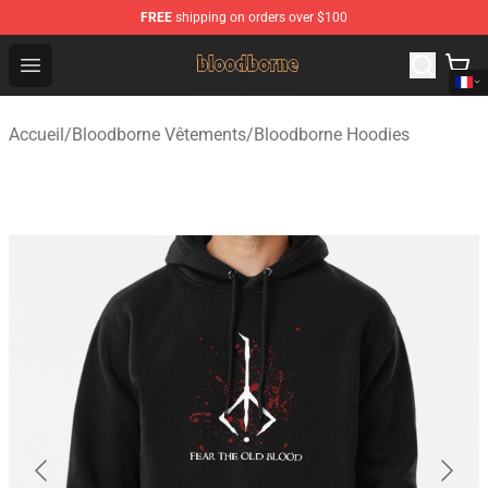
FREE
shipping on orders over $100
Bloodborne Shop - Official Bloodborne Merchandise Stor
Open menu
Accueil
/
Bloodborne Vêtements
/
Bloodborne Hoodies