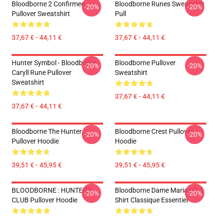
Bloodborne 2 Confirmed
Bloodborne Runes Sweatshirt
-20%
-20%
Pullover Sweatshirt
Pull
37,67 € - 44,11 €
37,67 € - 44,11 €
Hunter Symbol - Bloodborne
Bloodborne Pullover
-20%
-20%
Caryll Rune Pullover
Sweatshirt
Sweatshirt
37,67 € - 44,11 €
37,67 € - 44,11 €
Bloodborne The Hunter
Bloodborne Crest Pullover
-20%
-20%
Pullover Hoodie
Hoodie
39,51 € - 45,95 €
39,51 € - 45,95 €
BLOODBORNE : HUNTERS
Bloodborne Dame Maria V2 T-
-20%
-20%
CLUB Pullover Hoodie
Shirt Classique Essentiel