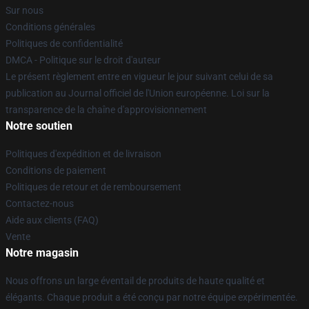
Sur nous
Conditions générales
Politiques de confidentialité
DMCA - Politique sur le droit d'auteur
Le présent règlement entre en vigueur le jour suivant celui de sa
publication au Journal officiel de l'Union européenne. Loi sur la
transparence de la chaîne d'approvisionnement
Notre soutien
Politiques d'expédition et de livraison
Conditions de paiement
Politiques de retour et de remboursement
Contactez-nous
Aide aux clients (FAQ)
Vente
Notre magasin
Nous offrons un large éventail de produits de haute qualité et
élégants. Chaque produit a été conçu par notre équipe expérimentée.