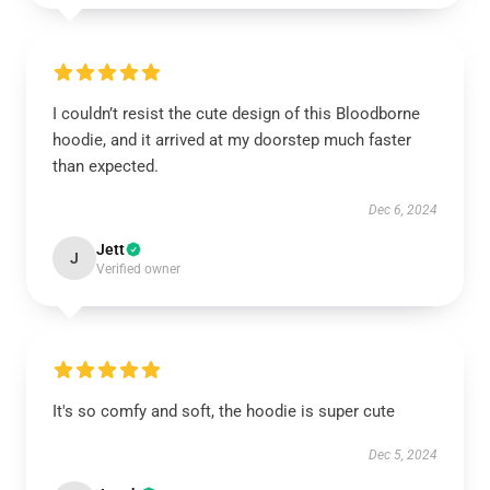
I couldn’t resist the cute design of this Bloodborne
hoodie, and it arrived at my doorstep much faster
than expected.
Dec 6, 2024
Jett
J
Verified owner
It's so comfy and soft, the hoodie is super cute
Dec 5, 2024