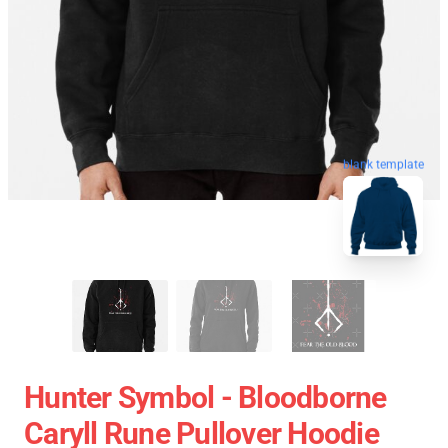
blank template
Hunter Symbol - Bloodborne
Caryll Rune Pullover Hoodie