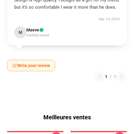
design is high quality. I bought as a gift for my friend
but it’s so comfortable I wear it more than he does.
Sep 14, 2024
Maeve
M
Verified owner
Write your review
1
/
1
Meilleures ventes