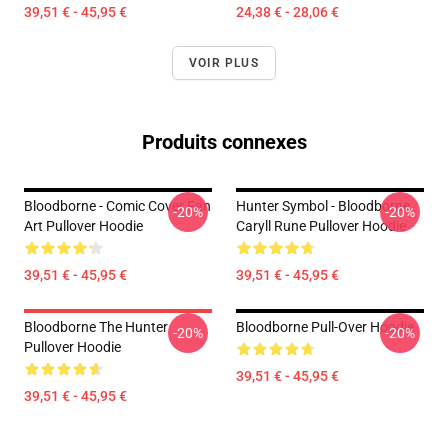
39,51 € - 45,95 €
24,38 € - 28,06 €
VOIR PLUS
Produits connexes
Bloodborne - Comic Cover Fan
Hunter Symbol - Bloodborne
-20%
-20%
Art Pullover Hoodie
Caryll Rune Pullover Hoodie
39,51 € - 45,95 €
39,51 € - 45,95 €
Bloodborne The Hunter
Bloodborne Pull-Over Hoodie
-20%
-20%
Pullover Hoodie
39,51 € - 45,95 €
39,51 € - 45,95 €