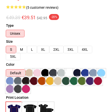
(5 customer reviews)
€49.39
€39.51
-20%
$42.95
Type
Unisex
Size
S
M
L
XL
2XL
3XL
4XL
5XL
Color
Default
Print Location