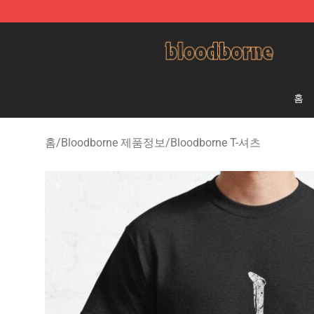
Bloodborne Shop - Official Bloodborne Merchandise St
홈
홈
/
Bloodborne 제품정보
/
Bloodborne T-셔츠