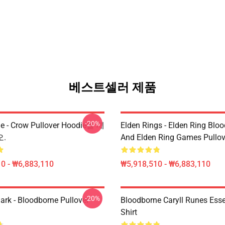
베스트셀러 제품
-20%
e - Crow Pullover Hoodie를 제
Elden Rings - Elden Ring Blo
.
And Elden Ring Games Pullov
0 - ₩6,883,110
₩5,918,510 - ₩6,883,110
-20%
ark - Bloodborne Pullover
Bloodborne Caryll Runes Essen
Shirt