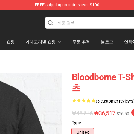
FREE
shipping on orders over $100
ore
쇼핑
카테고리별 쇼핑
주문 추적
블로그
연락
Bloodborne T-
츠
(5 customer reviews
₩45,646
₩36,517
$26.50
Type
Unisex