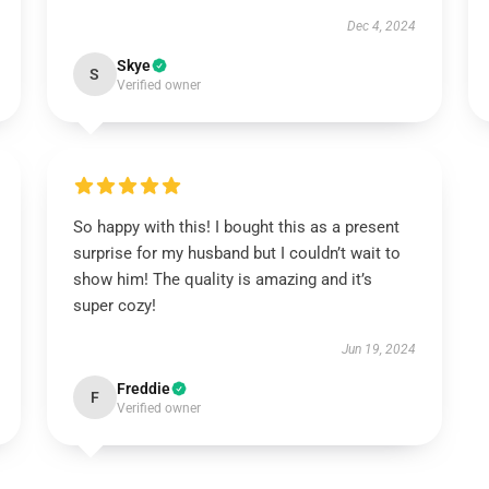
Dec 4, 2024
Skye
S
Verified owner
So happy with this! I bought this as a present
surprise for my husband but I couldn’t wait to
show him! The quality is amazing and it’s
super cozy!
Jun 19, 2024
Freddie
F
Verified owner