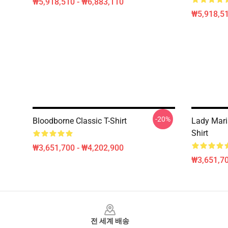
₩5,918,510 - ₩6,883,110
₩5,918,51
-20%
Bloodborne Classic T-Shirt
Lady Mari
Shirt
₩3,651,700 - ₩4,202,900
₩3,651,70
Footer
전 세계 배송