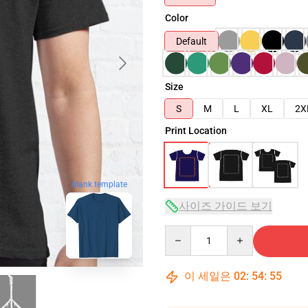
Color
Default
Size
S
M
L
XL
2X
Print Location
blank template
사이즈 가이드 보기
Quantity
이 세일은
02
:
54
:
54