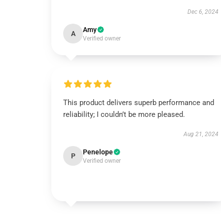
Dec 6, 2024
Amy
A
Verified owner
This product delivers superb performance and
reliability; I couldn’t be more pleased.
Aug 21, 2024
Penelope
P
Verified owner