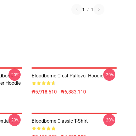
1
/
1
-20%
-20%
odborne
Bloodborne Crest Pullover Hoodie
er Hoodie
₩5,918,510 - ₩6,883,110
-20%
-20%
tial T-
Bloodborne Classic T-Shirt