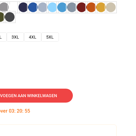
L
3XL
4XL
5XL
VOEGEN AAN WINKELWAGEN
over
03
:
20
:
54