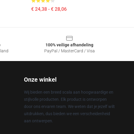
€ 24,38 - € 28,06
e
100% veilige afhandeling
sland
PayPal / MasterCard / Visa
Onze winkel
Wij bieden een breed scala aan hoogwaardige en
stijlvolle producten. Elk product is ontworpen
door ons ervaren team. We weten dat je jezelf wilt
uitdrukken, dus bieden we een verscheidenheid
aan ontwerpen.