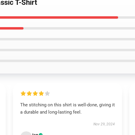
ssic T-Shirt
The stitching on this shirt is well-done, giving it
a durable and long-lasting feel.
Nov 29, 2024