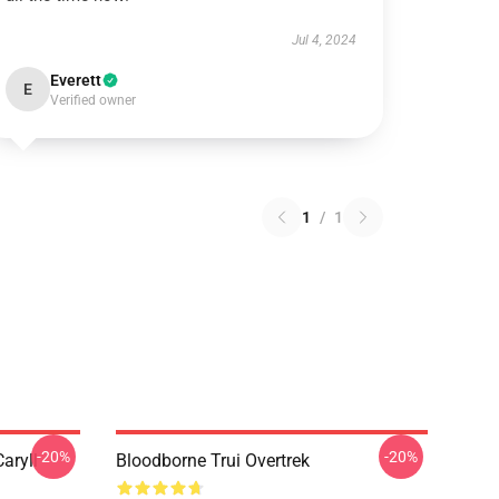
Jul 4, 2024
Everett
E
Verified owner
1
/
1
-20%
-20%
aryll
Bloodborne Trui Overtrek