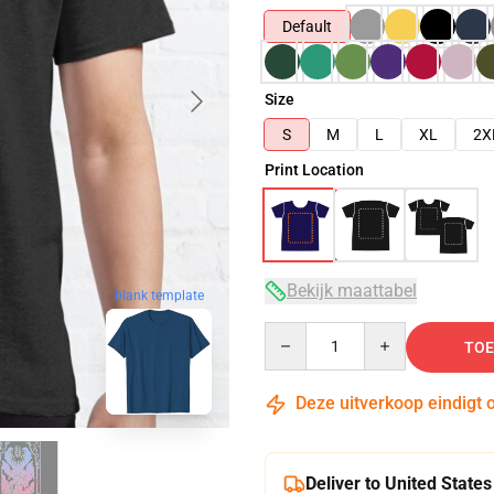
Default
Size
S
M
L
XL
2X
Print Location
Bekijk maattabel
blank template
Quantity
TOE
Deze uitverkoop eindigt 
Deliver to United States