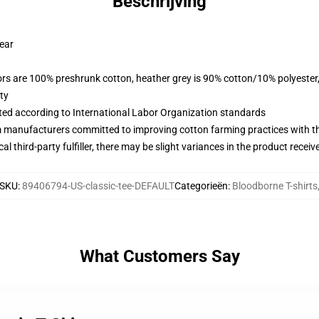
Beschrijving
wear
lors are 100% preshrunk cotton, heather grey is 90% cotton/10% polyester
ty
uated according to International Labor Organization standards
m manufacturers committed to improving cotton farming practices with the
al third-party fulfiller, there may be slight variances in the product receiv
SKU
:
89406794-US-classic-tee-DEFAULT
Categorieën
:
Bloodborne T-shirts
What Customers Say