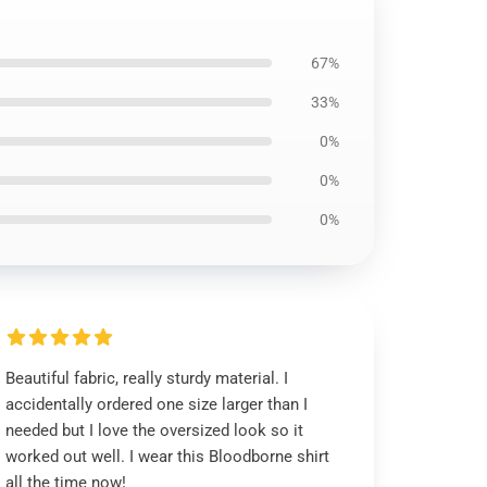
67%
33%
0%
0%
0%
Beautiful fabric, really sturdy material. I
accidentally ordered one size larger than I
needed but I love the oversized look so it
worked out well. I wear this Bloodborne shirt
all the time now!