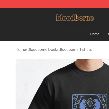
Bloodborne Shop - Official Bloodborne Merchandise St
Home
Home
/
Bloodborne Doek
/
Bloodborne T-shirts