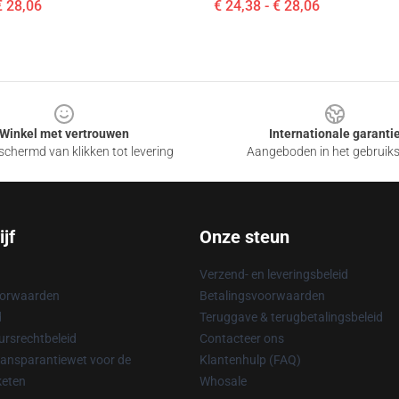
€ 28,06
€ 24,38 - € 28,06
Winkel met vertrouwen
Internationale garanti
chermd van klikken tot levering
Aangeboden in het gebruik
jf
Onze steun
Verzend- en leveringsbeleid
oorwaarden
Betalingsvoorwaarden
d
Teruggave & terugbetalingsbeleid
rsrechtbeleid
Contacteer ons
ransparantiewet voor de
Klantenhulp (FAQ)
keten
Whosale