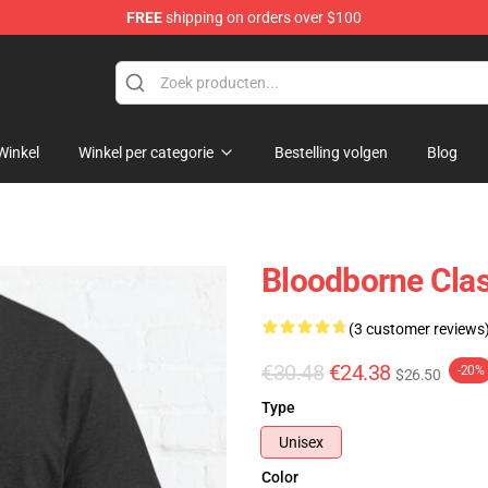
FREE
shipping on orders over $100
ore
Winkel
Winkel per categorie
Bestelling volgen
Blog
Bloodborne Clas
(3 customer reviews
€30.48
€24.38
-20%
$26.50
Type
Unisex
Color