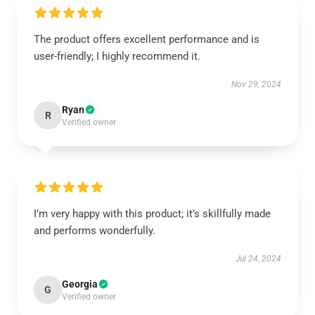
The product offers excellent performance and is
user-friendly; I highly recommend it.
Nov 29, 2024
Ryan
R
Verified owner
I’m very happy with this product; it’s skillfully made
and performs wonderfully.
Jul 24, 2024
Georgia
G
Verified owner