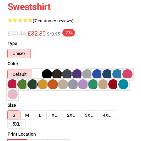
Sweatshirt
(7 customer reviews)
£40.44
£32.35
-20%
$40.95
Type
Unisex
Color
Default
Size
S
M
L
XL
2XL
3XL
4XL
5XL
Print Location