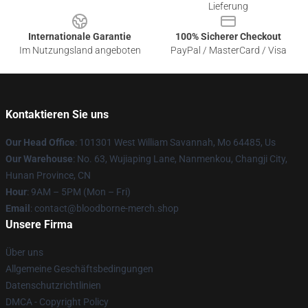
Lieferung
Internationale Garantie
100% Sicherer Checkout
Im Nutzungsland angeboten
PayPal / MasterCard / Visa
Kontaktieren Sie uns
Our Head Office
: 101301 West William Savannah, Mo 64485, Us
Our Warehouse
: No. 63, Wujiaping Lane, Nanmenkou, Changji City,
Hunan Province, CN
Hour
: 9AM – 5PM (Mon – Fri)
Email
: contact@bloodborne-merch.shop
Unsere Firma
Über uns
Allgemeine Geschäftsbedingungen
Datenschutzrichtlinien
DMCA - Copyright Policy