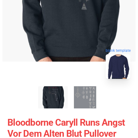
blank template
Bloodborne Caryll Runs Angst
Vor Dem Alten Blut Pullover