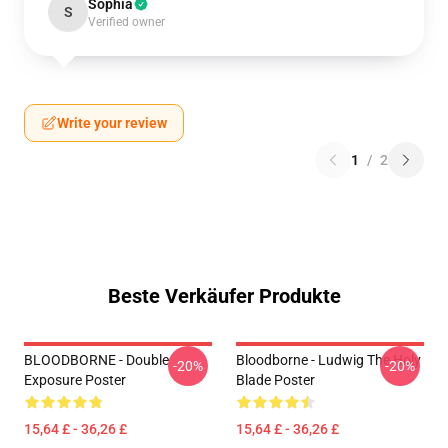
Sophia
S
Verified owner
Write your review
1
/
2
Beste Verkäufer Produkte
BLOODBORNE - Double
Bloodborne - Ludwig The Holy
-20%
-20%
Exposure Poster
Blade Poster
15,64 £ - 36,26 £
15,64 £ - 36,26 £