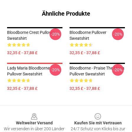
Ähnliche Produkte
Bloodborne Crest Pullover
Bloodborne Pullover
-20%
-20%
Sweatshirt
Sweatshirt
32,35 £ - 37,88 £
32,35 £ - 37,88 £
Lady Maria Bloodborne
Bloodborne - Praise The Moon
-20%
-20%
Pullover Sweatshirt
Pullover Sweatshirt
32,35 £ - 37,88 £
32,35 £ - 37,88 £
Footer
Weltweiter Versand
Kaufen Sie mit Vertrauen
Wir versenden in über 200 Länder
24/7 Schutz von Klicks bis zur