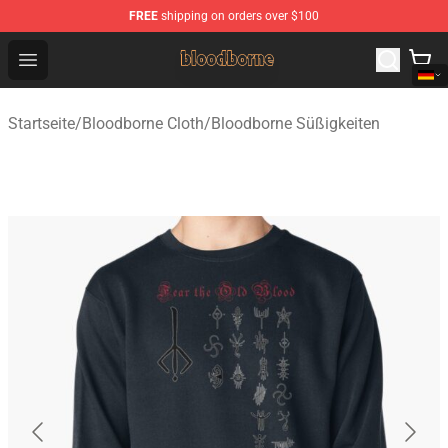
FREE
shipping on orders over $100
Bloodborne Shop - Official Bloodborne Merchandise Stor
Open menu
Startseite
/
Bloodborne Cloth
/
Bloodborne Süßigkeiten