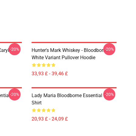
-20%
-20%
aryll
Hunter's Mark Whiskey - Bloodborne -
White Variant Pullover Hoodie
33,93 £ - 39,46 £
-20%
-20%
tial T-
Lady Maria Bloodborne Essential T-
Shirt
20,93 £ - 24,09 £