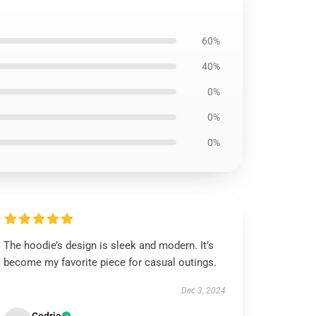
60%
40%
0%
0%
0%
The hoodie’s design is sleek and modern. It’s
become my favorite piece for casual outings.
Dec 3, 2024