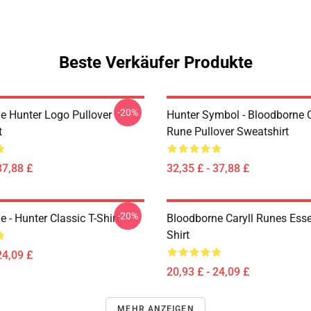
Beste Verkäufer Produkte
-20%
e Hunter Logo Pullover
Hunter Symbol - Bloodborne C
t
Rune Pullover Sweatshirt
37,88 £
32,35 £ - 37,88 £
-20%
 - Hunter Classic T-Shirt
Bloodborne Caryll Runes Essen
Shirt
24,09 £
20,93 £ - 24,09 £
MEHR ANZEIGEN