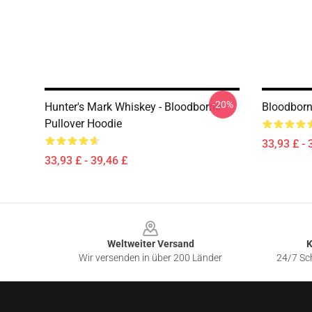
-20%
Hunter's Mark Whiskey - Bloodborne
Bloodborn
Pullover Hoodie
33,93 £ - 
33,93 £ - 39,46 £
Footer
Weltweiter Versand
K
Wir versenden in über 200 Länder
24/7 Sch