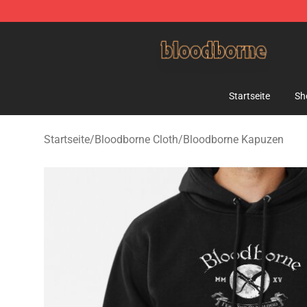
Bloodborne Shop - Official Bloodborne Merchandise St
Startseite
Sh
Startseite
/
Bloodborne Cloth
/
Bloodborne Kapuzen