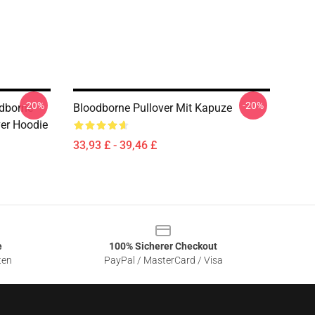
-20%
-20%
odborne
Bloodborne Pullover Mit Kapuze
er Hoodie
33,93 £ - 39,46 £
e
100% Sicherer Checkout
ten
PayPal / MasterCard / Visa