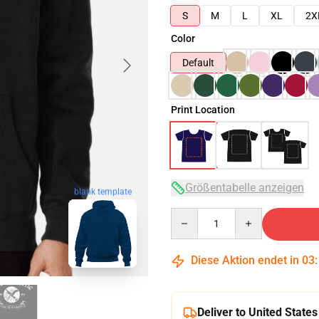
S
M
L
XL
2X
Color
Default
Print Location
Größentabelle anzeigen
blank template
Quantity
Diese Aktion endet in
03
Deliver to United States