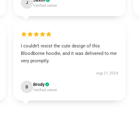
Jaxon
J
Verified owner
I couldn’t resist the cute design of this
Bloodborne hoodie, and it was delivered to me
very promptly.
Aug 21, 2024
Brody
B
Verified owner