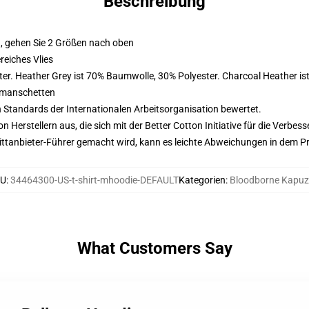
Beschreibung
, gehen Sie 2 Größen nach oben
eiches Vlies
er. Heather Grey ist 70% Baumwolle, 30% Polyester. Charcoal Heather i
nmanschetten
n Standards der Internationalen Arbeitsorganisation bewertet.
on Herstellern aus, die sich mit der Better Cotton Initiative für die Verb
 Drittanbieter-Führer gemacht wird, kann es leichte Abweichungen in dem P
U
:
34464300-US-t-shirt-mhoodie-DEFAULT
Kategorien
:
Bloodborne Kapu
What Customers Say