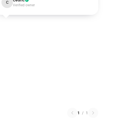
Cedric
C
Verified owner
1
/
1