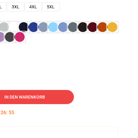
L
3XL
4XL
5XL
IN DEN WARENKORB
:
26
:
54