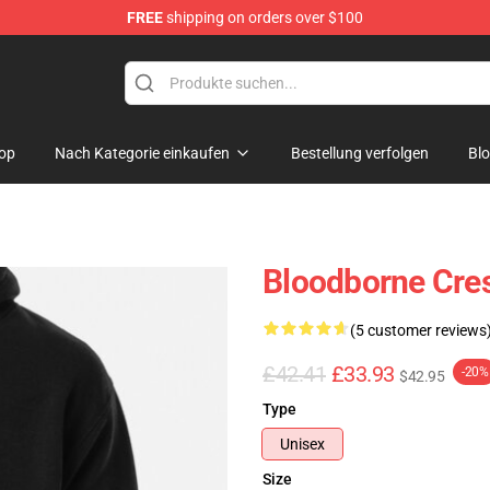
FREE
shipping on orders over $100
ore
op
Nach Kategorie einkaufen
Bestellung verfolgen
Bl
Bloodborne Cres
(5 customer reviews
£42.41
£33.93
-20%
$42.95
Type
Unisex
Size