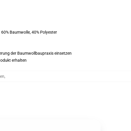
st 60% Baumwolle, 40% Polyester
esserung der Baumwollbaupraxis einsetzen
rodukt erhalten
zen
,