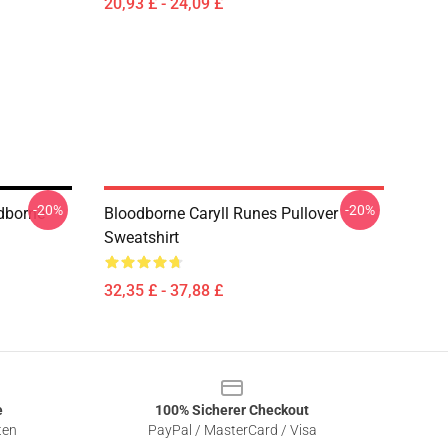
20,93 £ - 24,09 £
-20%
-20%
odborne
Bloodborne Caryll Runes Pullover
Sweatshirt
32,35 £ - 37,88 £
e
100% Sicherer Checkout
ten
PayPal / MasterCard / Visa