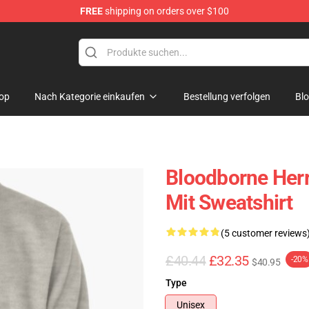
FREE
shipping on orders over $100
ore
op
Nach Kategorie einkaufen
Bestellung verfolgen
Bl
Bloodborne Herre
Mit Sweatshirt
(5 customer reviews
£40.44
£32.35
-20%
$40.95
Type
Unisex