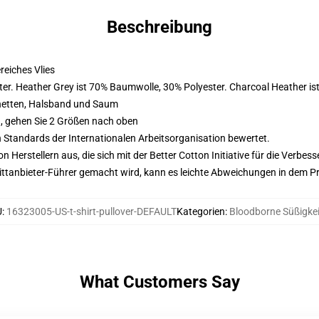
Beschreibung
eiches Vlies
er. Heather Grey ist 70% Baumwolle, 30% Polyester. Charcoal Heather i
hetten, Halsband und Saum
, gehen Sie 2 Größen nach oben
n Standards der Internationalen Arbeitsorganisation bewertet.
on Herstellern aus, die sich mit der Better Cotton Initiative für die Verb
 Drittanbieter-Führer gemacht wird, kann es leichte Abweichungen in dem P
U
:
16323005-US-t-shirt-pullover-DEFAULT
Kategorien
:
Bloodborne Süßigke
What Customers Say