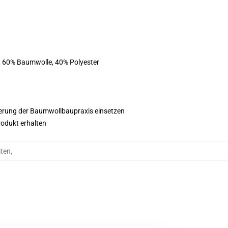
st 60% Baumwolle, 40% Polyester
esserung der Baumwollbaupraxis einsetzen
rodukt erhalten
iten
,