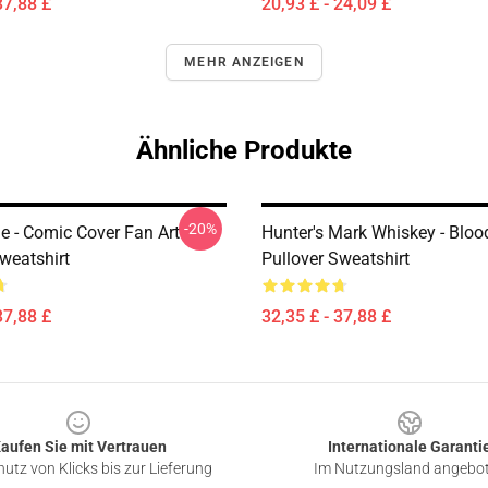
37,88 £
20,93 £ - 24,09 £
MEHR ANZEIGEN
Ähnliche Produkte
-20%
e - Comic Cover Fan Art
Hunter's Mark Whiskey - Blo
weatshirt
Pullover Sweatshirt
37,88 £
32,35 £ - 37,88 £
aufen Sie mit Vertrauen
Internationale Garanti
utz von Klicks bis zur Lieferung
Im Nutzungsland angebo