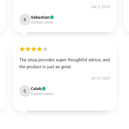
Dec 5, 2024
Sebastian
S
Verified owner
The shop provides super thoughtful advice, and
the product is just as great.
Jul 14, 2024
Caleb
C
Verified owner