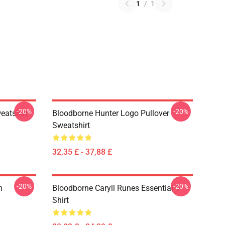
1
/
1
-20%
-20%
eatshirt
Bloodborne Hunter Logo Pullover
Sweatshirt
32,35 £ - 37,88 £
-20%
-20%
n
Bloodborne Caryll Runes Essential T-
Shirt