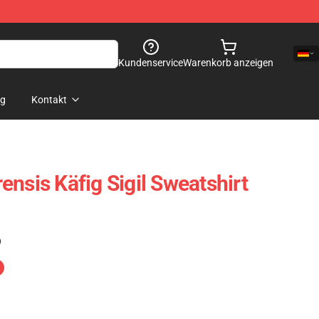
Kundenservice
Warenkorb anzeigen
og
Kontakt
nsis Käfig Sigil Sweatshirt
)