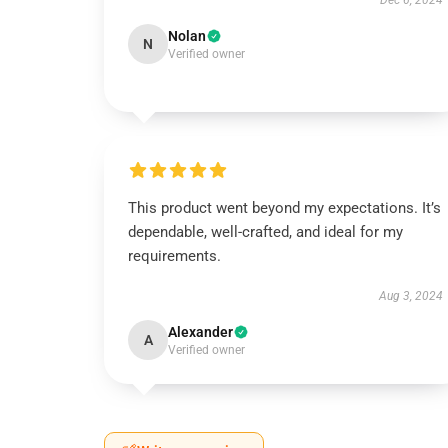
Dec 6, 2024
Nolan
N
Verified owner
This product went beyond my expectations. It’s
dependable, well-crafted, and ideal for my
requirements.
Aug 3, 2024
Alexander
A
Verified owner