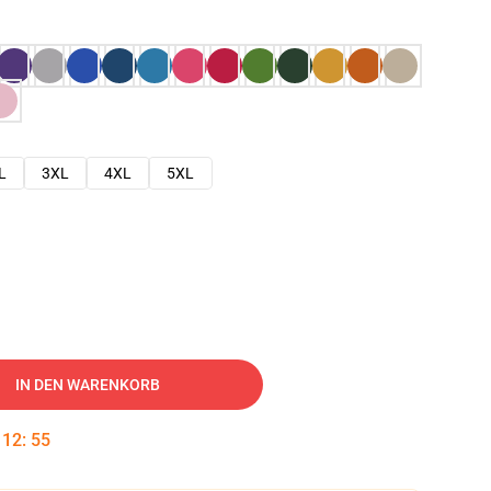
L
3XL
4XL
5XL
IN DEN WARENKORB
:
12
:
54