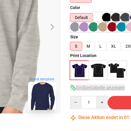
Color
Default
Size
S
M
L
XL
2X
Print Location
blank template
Größentabelle anzeigen
Quantity
Diese Aktion endet in
01