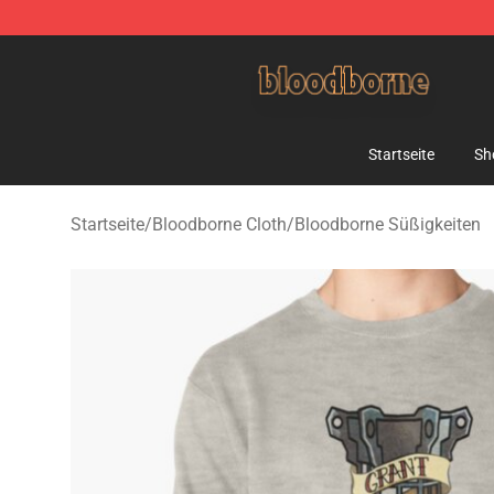
Bloodborne Shop - Official Bloodborne Merchandise St
Startseite
Sh
Startseite
/
Bloodborne Cloth
/
Bloodborne Süßigkeiten