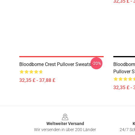
32,35 £ - 
-20%
Bloodborne Crest Pullover Sweatshirt
Bloodborn
Pullover S
32,35 £ - 37,88 £
32,35 £ - 
Footer
Weltweiter Versand
K
Wir versenden in über 200 Länder
24/7 Sch