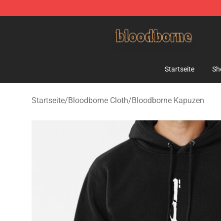
Bloodborne Shop - Official Bloodborne Merchandise St
Startseite
Sh
Startseite
/
Bloodborne Cloth
/
Bloodborne Kapuzen