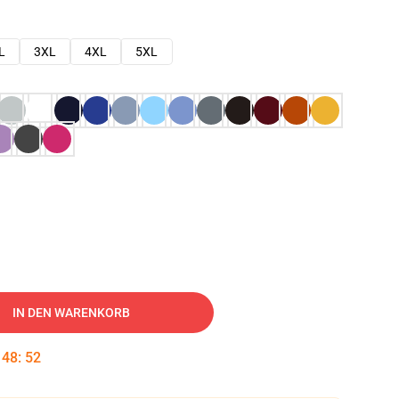
L
3XL
4XL
5XL
IN DEN WARENKORB
:
48
:
51