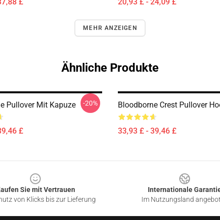
37,88 £
20,93 £ - 24,09 £
MEHR ANZEIGEN
Ähnliche Produkte
-20%
e Pullover Mit Kapuze
Bloodborne Crest Pullover Ho
39,46 £
33,93 £ - 39,46 £
aufen Sie mit Vertrauen
Internationale Garanti
utz von Klicks bis zur Lieferung
Im Nutzungsland angebo