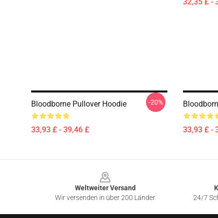
32,35 £ - 
-20%
Bloodborne Pullover Hoodie
Bloodborn
33,93 £ - 39,46 £
33,93 £ - 
Footer
Weltweiter Versand
K
Wir versenden in über 200 Länder
24/7 Sch