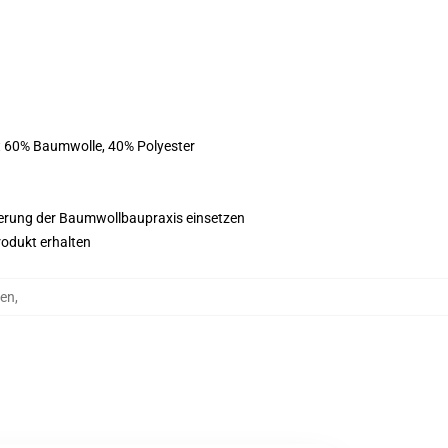
st 60% Baumwolle, 40% Polyester
esserung der Baumwollbaupraxis einsetzen
rodukt erhalten
zen
,