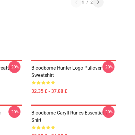
1
/
2
-20%
-20%
eatshirt
Bloodborne Hunter Logo Pullover
Sweatshirt
32,35 £ - 37,88 £
-20%
-20%
n
Bloodborne Caryll Runes Essential T-
Shirt