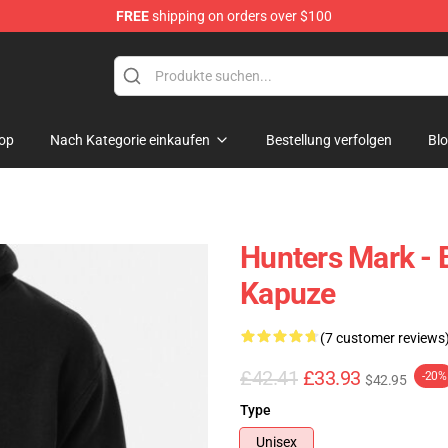
FREE
shipping on orders over $100
ore
op
Nach Kategorie einkaufen
Bestellung verfolgen
Bl
Hunters Mark - 
Kapuze
(7 customer reviews
£42.41
£33.93
-20%
$42.95
Type
Unisex