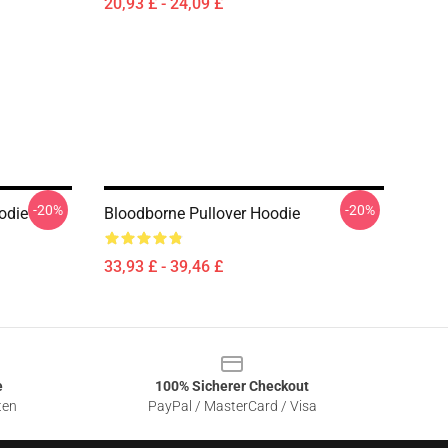
20,93 £ - 24,09 £
-20%
-20%
odie
Bloodborne Pullover Hoodie
33,93 £ - 39,46 £
e
100% Sicherer Checkout
ten
PayPal / MasterCard / Visa