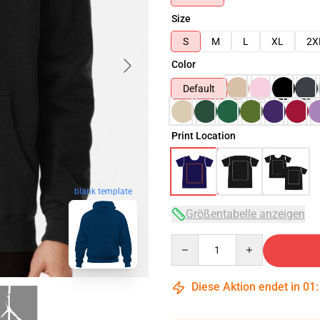
Size
S
M
L
XL
2X
Color
Default
Print Location
blank template
Größentabelle anzeigen
Quantity
Diese Aktion endet in
01