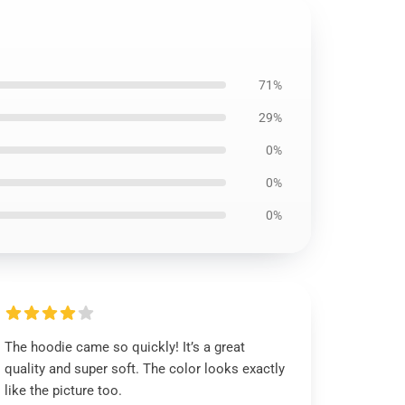
71%
29%
0%
0%
0%
The hoodie came so quickly! It’s a great
quality and super soft. The color looks exactly
like the picture too.