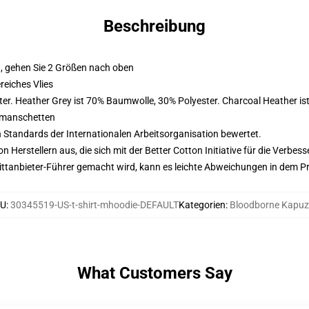
Beschreibung
, gehen Sie 2 Größen nach oben
eiches Vlies
er. Heather Grey ist 70% Baumwolle, 30% Polyester. Charcoal Heather i
nmanschetten
n Standards der Internationalen Arbeitsorganisation bewertet.
on Herstellern aus, die sich mit der Better Cotton Initiative für die Verb
 Drittanbieter-Führer gemacht wird, kann es leichte Abweichungen in dem P
U
:
30345519-US-t-shirt-mhoodie-DEFAULT
Kategorien
:
Bloodborne Kapu
What Customers Say