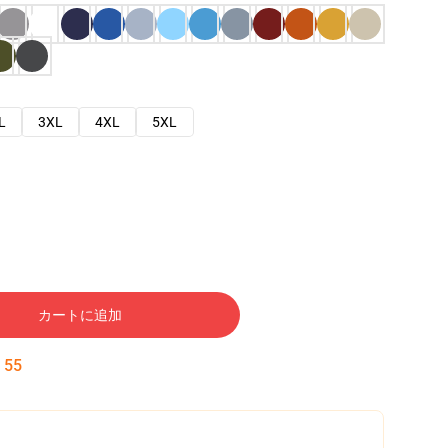
L
3XL
4XL
5XL
カートに追加
:
54