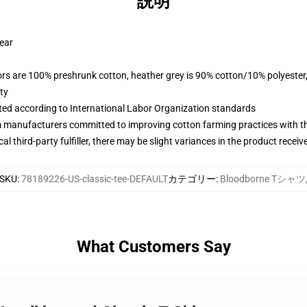
説明
wear
lors are 100% preshrunk cotton, heather grey is 90% cotton/10% polyester
ty
uated according to International Labor Organization standards
m manufacturers committed to improving cotton farming practices with the
al third-party fulfiller, there may be slight variances in the product receiv
SKU
:
78189226-US-classic-tee-DEFAULT
カテゴリー
:
Bloodborne Tシャツ
What Customers Say