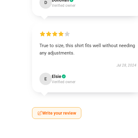
Donovan
D
Verified owner
True to size, this shirt fits well without needing
any adjustments.
Jul 28, 2024
Elsie
E
Verified owner
Write your review