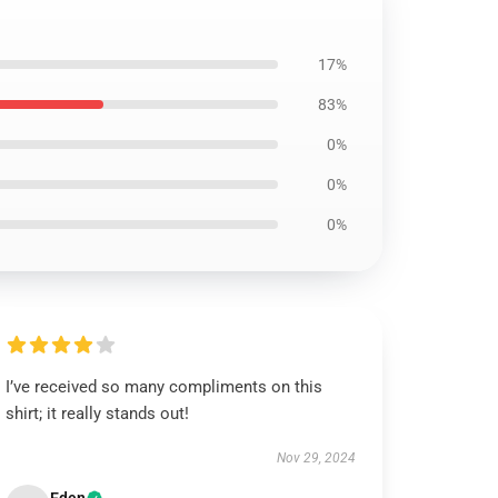
17%
83%
0%
0%
0%
I’ve received so many compliments on this
shirt; it really stands out!
Nov 29, 2024