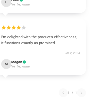
Eden
E
Verified owner
I’m delighted with the product’s effectiveness;
it functions exactly as promised.
Jul 2, 2024
Megan
M
Verified owner
1
/
1