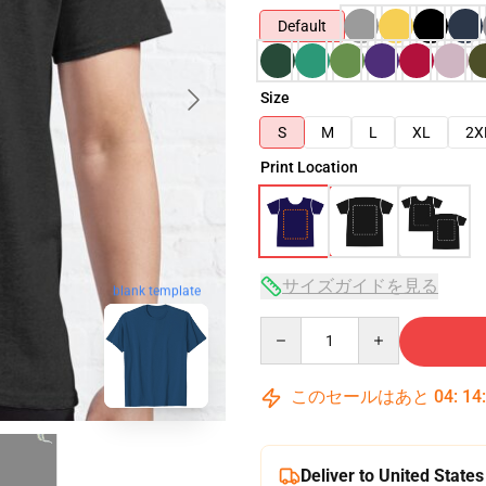
Default
Size
S
M
L
XL
2X
Print Location
サイズガイドを見る
blank template
Quantity
このセールはあと
04
:
14
Deliver to United States