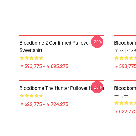
-20%
Bloodborne 2 Confirmed Pullover
Bloodbo
Sweatshirt
ェットシ
￥593,775 - ￥695,275
￥593,775
-20%
Bloodborne The Hunter Pullover Hoodie
Bloodb
ーカー
￥622,775 - ￥724,275
￥622,775