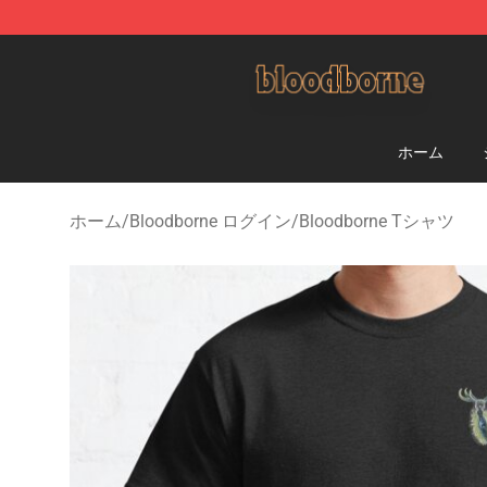
Bloodborne Shop - Official Bloodborne Merchandise St
ホーム
ホーム
/
Bloodborne ログイン
/
Bloodborne Tシャツ