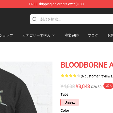
FREE
shipping on orders over $100
ore
ショップ
カテゴリーで購入
注文追跡
ブログ
お
BLOODBORNE A C
(6 customer reviews
¥4,803
¥3,843
-20%
$26.50
Type
Unisex
Color