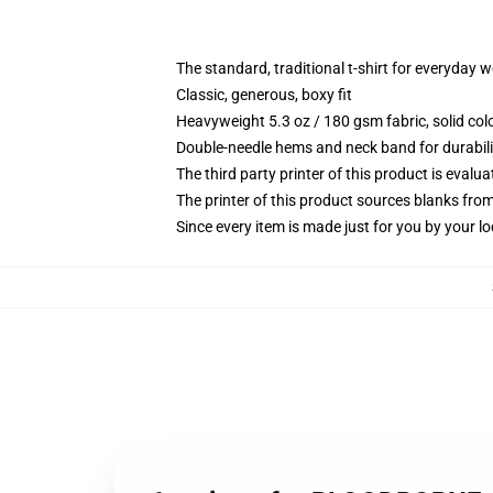
The standard, traditional t-shirt for everyday 
Classic, generous, boxy fit
Heavyweight 5.3 oz / 180 gsm fabric, solid co
Double-needle hems and neck band for durabili
The third party printer of this product is eval
The printer of this product sources blanks fro
Since every item is made just for you by your loc