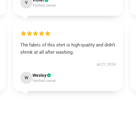
Violet
V
Verified owner
The fabric of this shirt is high-quality and didn’t
shrink at all after washing.
Jul 27, 2024
Wesley
W
Verified owner