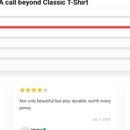
call beyond Classic T-Shirt
Not only beautiful but also durable, worth every
penny.
Dec 5, 2024