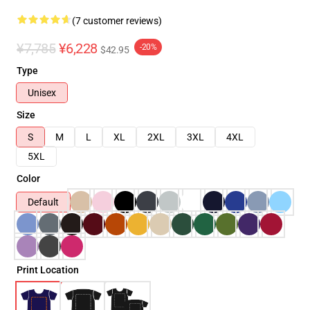
(7 customer reviews)
¥7,785
¥6,228
-20%
$42.95
Type
Unisex
Size
S
M
L
XL
2XL
3XL
4XL
5XL
Color
Default
Print Location