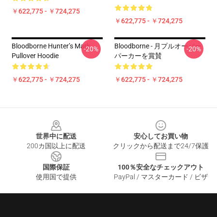
￥622,775 - ￥724,275
￥622,775 - ￥724,275
Bloodborne Hunter’s Mark
Bloodborne - 月プルオーバー
-20%
-20%
Pullover Hoodie
パーカーを賞賛
￥622,775 - ￥724,275
￥622,775 - ￥724,275
Footer
世界中に配送
安心してお買い物
200カ国以上に配送
クリックから配送まで24/7保護
国際保証
100％安全なチェックアウト
使用国で提供
PayPal / マスターカード / ビザ