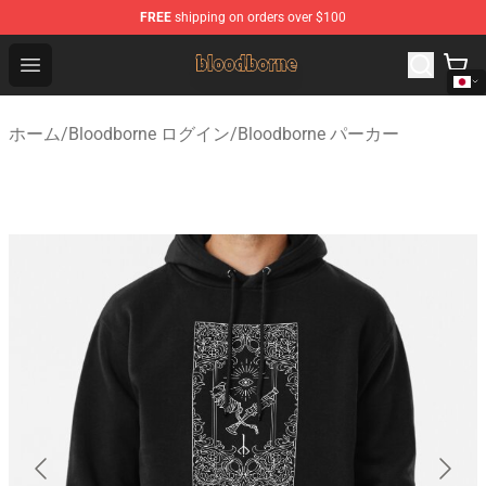
FREE
shipping on orders over $100
Bloodborne Shop - Official Bloodborne Merchandise Stor
Open menu
ホーム
/
Bloodborne ログイン
/
Bloodborne パーカー