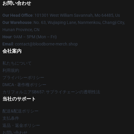
お問い合わせ
Our Head Office
: 101301 West William Savannah, Mo 64485, Us
Our Warehouse
: No. 63, Wujiaping Lane, Nanmenkou, Changji City,
Hunan Province, CN
Hour
: 9AM – 5PM (Mon – Fri)
Email
: contact@bloodborne-merch.shop
会社案内
私たちについて
利用規約
プライバシーポリシー
DMCA - 著作権ポリシー
カリフォルニアSB657: サプライチェーンの透明性法
当社のサポート
配送&配送ポリシー
支払条件
返品・返金ポリシー
お問い合わせ