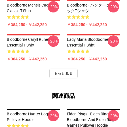
Bloodborne Mensis Cage Sigil
Bloodborne - ハンタークラシ
-20%
-20%
Classic T-Shirt
ックTシャツ
￥384,250 - ￥442,250
￥384,250 - ￥442,250
Bloodborne Caryll Runes
Lady Maria Bloodborne
-20%
-20%
Essential T-Shirt
Essential T-Shirt
￥384,250 - ￥442,250
￥384,250 - ￥442,250
もっと見る
関連商品
Bloodborne Hunter Logo
Elden Rings - Elden Ring
-20%
-20%
Pullover Hoodie
Bloodborne And Elden Ring
Games Pullover Hoodie