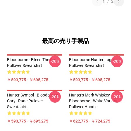
1
/
2
最高の売り手製品
Bloodborne - Eileen The Crow
Bloodborne Hunter Logo
-20%
-20%
Pullover Sweatshirt
Pullover Sweatshirt
￥593,775 - ￥695,275
￥593,775 - ￥695,275
Hunter Symbol - Bloodborne
Hunter's Mark Whiskey -
-20%
-20%
Caryll Rune Pullover
Bloodborne - White Variant
Sweatshirt
Pullover Hoodie
￥593,775 - ￥695,275
￥622,775 - ￥724,275