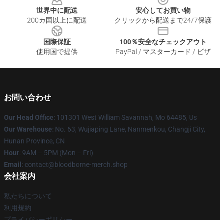
世界中に配送
安心してお買い物
200カ国以上に配送
クリックから配送まで24/7保護
国際保証
100％安全なチェックアウト
使用国で提供
PayPal / マスターカード / ビザ
お問い合わせ
Our Head Office
: 101301 West William Savannah, Mo 64485, Us
Our Warehouse
: No. 63, Wujiaping Lane, Nanmenkou, Changji City,
Hunan Province, CN
Hour
: 9AM – 5PM (Mon – Fri)
Email
: contact@bloodborne-merch.shop
会社案内
私たちについて
利用規約
プライバシーポリシー