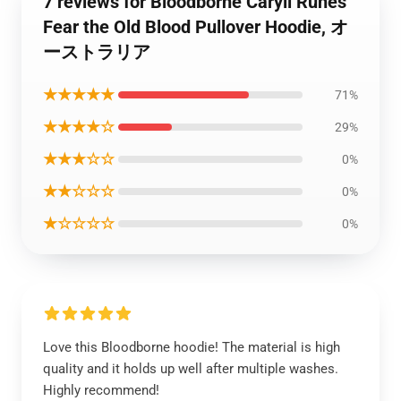
7 reviews for Bloodborne Caryll Runes
Fear the Old Blood Pullover Hoodie, オ
ーストラリア
★★★★★
71%
★★★★☆
29%
★★★☆☆
0%
★★☆☆☆
0%
★☆☆☆☆
0%
Love this Bloodborne hoodie! The material is high
quality and it holds up well after multiple washes.
Highly recommend!