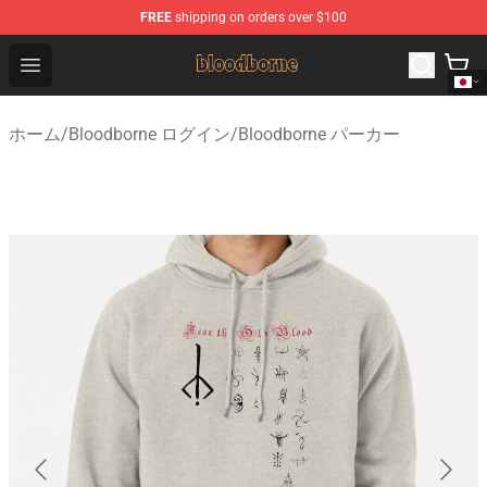
FREE
shipping on orders over $100
Bloodborne Shop - Official Bloodborne Merchandise Stor
Open menu
ホーム
/
Bloodborne ログイン
/
Bloodborne パーカー