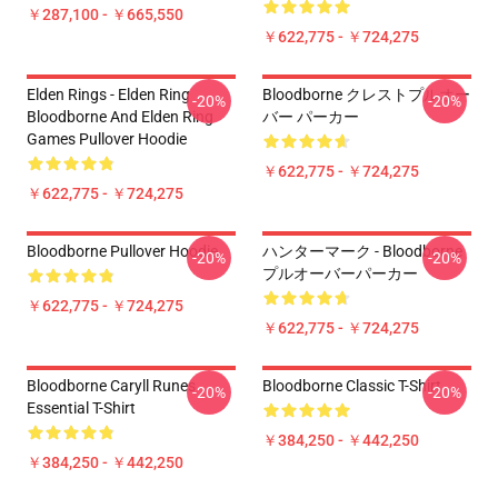
￥287,100 - ￥665,550
￥622,775 - ￥724,275
Elden Rings - Elden Ring
Bloodborne クレストプルオー
-20%
-20%
Bloodborne And Elden Ring
バー パーカー
Games Pullover Hoodie
￥622,775 - ￥724,275
￥622,775 - ￥724,275
Bloodborne Pullover Hoodie
ハンターマーク - Bloodborne
-20%
-20%
プルオーバーパーカー
￥622,775 - ￥724,275
￥622,775 - ￥724,275
Bloodborne Caryll Runes
Bloodborne Classic T-Shirt
-20%
-20%
Essential T-Shirt
￥384,250 - ￥442,250
￥384,250 - ￥442,250