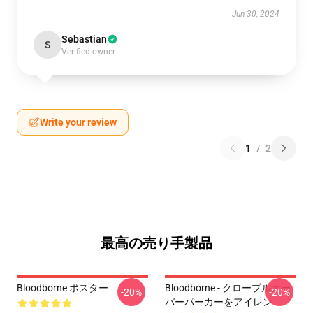
Jun 30, 2024
Sebastian
S
Verified owner
Write your review
1
/
2
最高の売り手製品
Bloodborne ポスター
Bloodborne - クロープルオー
-20%
-20%
バーパーカーをアイレン