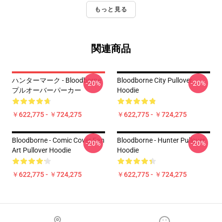
もっと見る
関連商品
ハンターマーク - Bloodborne
Bloodborne City Pullover
-20%
-20%
プルオーバーパーカー
Hoodie
￥622,775 - ￥724,275
￥622,775 - ￥724,275
Bloodborne - Comic Cover Fan
Bloodborne - Hunter Pullover
-20%
-20%
Art Pullover Hoodie
Hoodie
￥622,775 - ￥724,275
￥622,775 - ￥724,275
Footer