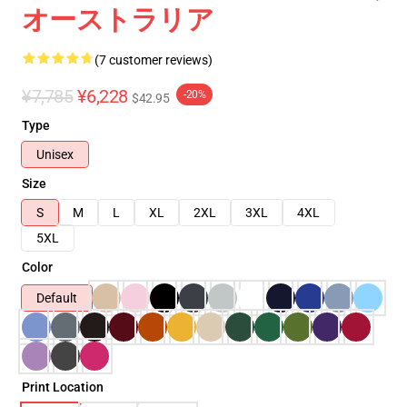
オーストラリア
(7 customer reviews)
¥7,785
¥6,228
-20%
$42.95
Type
Unisex
Size
S
M
L
XL
2XL
3XL
4XL
5XL
Color
Default
Print Location