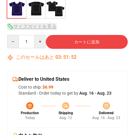
サイズガイドを見る
Quantity
カートに追加
このセールはあと
03
:
51
:
51
Deliver to United States
Cost to ship:
$6.99
Standard - Order today to get by
Aug. 16 - Aug. 23
Production
Shipping
Delivered
Today
Aug. 12
Aug. 16 - Aug. 23