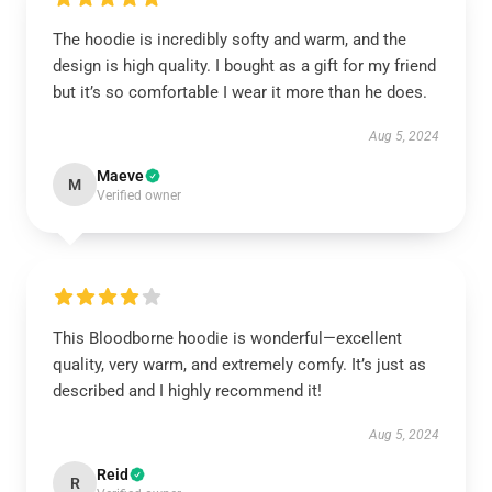
The hoodie is incredibly softy and warm, and the
design is high quality. I bought as a gift for my friend
but it’s so comfortable I wear it more than he does.
Aug 5, 2024
Maeve
M
Verified owner
This Bloodborne hoodie is wonderful—excellent
quality, very warm, and extremely comfy. It’s just as
described and I highly recommend it!
Aug 5, 2024
Reid
R