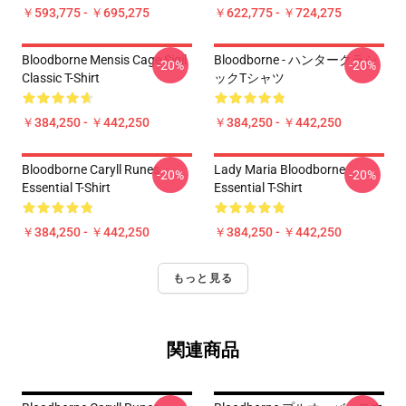
￥593,775 - ￥695,275
￥622,775 - ￥724,275
Bloodborne Mensis Cage Sigil
Bloodborne - ハンタークラシ
-20%
-20%
Classic T-Shirt
ックTシャツ
￥384,250 - ￥442,250
￥384,250 - ￥442,250
Bloodborne Caryll Runes
Lady Maria Bloodborne
-20%
-20%
Essential T-Shirt
Essential T-Shirt
￥384,250 - ￥442,250
￥384,250 - ￥442,250
もっと見る
関連商品