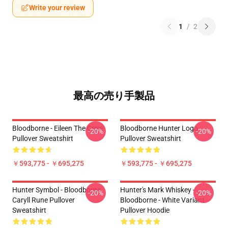
Write your review
1
/
2
最高の売り手製品
Bloodborne - Eileen The Crow
Bloodborne Hunter Logo
-20%
-20%
Pullover Sweatshirt
Pullover Sweatshirt
￥593,775 - ￥695,275
￥593,775 - ￥695,275
Hunter Symbol - Bloodborne
Hunter's Mark Whiskey -
-20%
-20%
Caryll Rune Pullover
Bloodborne - White Variant
Sweatshirt
Pullover Hoodie