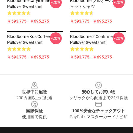
Bloodborne Caryll Runes
Bloodborne プルオーバースウ
-20%
-20%
Pullover Sweatshirt
ェットシャツ
￥593,775 - ￥695,275
￥593,775 - ￥695,275
Bloodborne Kos Coffee
Bloodborne 2 Confirmed
-20%
-20%
Pullover Sweatshirt
Pullover Sweatshirt
￥593,775 - ￥695,275
￥593,775 - ￥695,275
Footer
世界中に配送
安心してお買い物
200カ国以上に配送
クリックから配送まで24/7保護
国際保証
100％安全なチェックアウト
使用国で提供
PayPal / マスターカード / ビザ