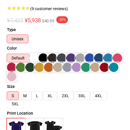
(9 customer reviews)
¥7,422
¥5,938
-20%
$40.95
Type
Unisex
Color
Default
Size
S
M
L
XL
2XL
3XL
4XL
5XL
Print Location