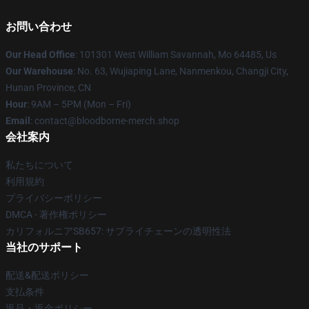
お問い合わせ
Our Head Office
: 101301 West William Savannah, Mo 64485, Us
Our Warehouse
: No. 63, Wujiaping Lane, Nanmenkou, Changji City,
Hunan Province, CN
Hour
: 9AM – 5PM (Mon – Fri)
Email
: contact@bloodborne-merch.shop
会社案内
私たちについて
利用規約
プライバシーポリシー
DMCA - 著作権ポリシー
カリフォルニアSB657: サプライチェーンの透明性法
当社のサポート
配送&配送ポリシー
支払条件
返品・返金ポリシー