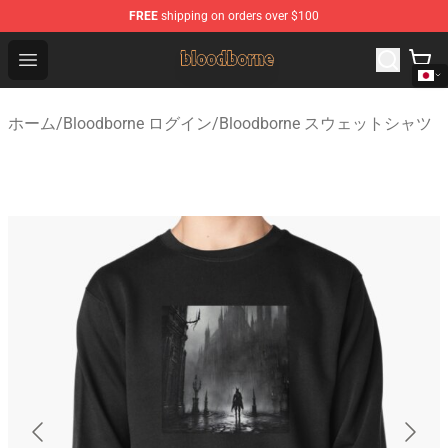
FREE
shipping on orders over $100
Bloodborne Shop - Official Bloodborne Merchandise Stor
Open menu
ホーム
/
Bloodborne ログイン
/
Bloodborne スウェットシャツ