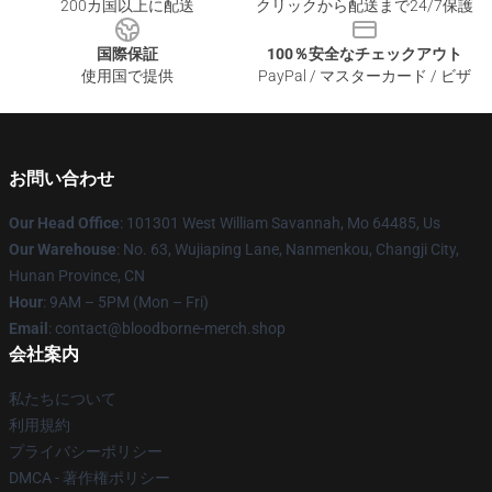
200カ国以上に配送
クリックから配送まで24/7保護
国際保証
100％安全なチェックアウト
使用国で提供
PayPal / マスターカード / ビザ
お問い合わせ
Our Head Office
: 101301 West William Savannah, Mo 64485, Us
Our Warehouse
: No. 63, Wujiaping Lane, Nanmenkou, Changji City,
Hunan Province, CN
Hour
: 9AM – 5PM (Mon – Fri)
Email
: contact@bloodborne-merch.shop
会社案内
私たちについて
利用規約
プライバシーポリシー
DMCA - 著作権ポリシー