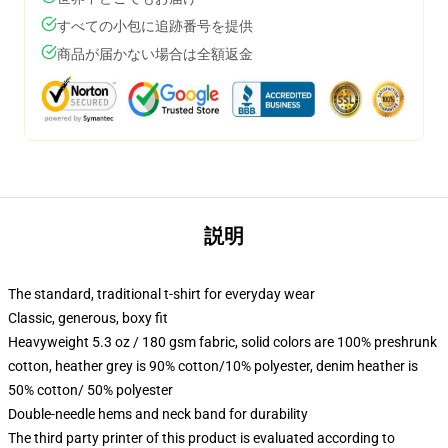
すべての小包に追跡番号を提供
商品が届かない場合は全額返金
説明
The standard, traditional t-shirt for everyday wear
Classic, generous, boxy fit
Heavyweight 5.3 oz / 180 gsm fabric, solid colors are 100% preshrunk
cotton, heather grey is 90% cotton/10% polyester, denim heather is
50% cotton/ 50% polyester
Double-needle hems and neck band for durability
The third party printer of this product is evaluated according to