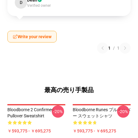
Dean
D
Verified owner
Write your review
1
/
1
最高の売り手製品
Bloodborne 2 Confirmed
Bloodborne Runes プルオーバ
-20%
-20%
Pullover Sweatshirt
ー スウェットシャツ
￥593,775 - ￥695,275
￥593,775 - ￥695,275