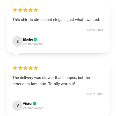
This shirt is simple but elegant, just what I wanted.
Dec 6, 2024
Elodie
E
Verified owner
The delivery was slower than I hoped, but the
product is fantastic. Totally worth it!
Dec 2, 2024
Victor
V
Verified owner