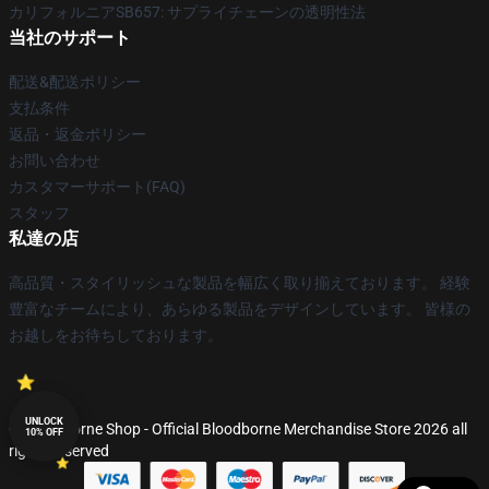
カリフォルニアSB657: サプライチェーンの透明性法
当社のサポート
配送&配送ポリシー
支払条件
返品・返金ポリシー
お問い合わせ
カスタマーサポート(FAQ)
スタッフ
私達の店
高品質・スタイリッシュな製品を幅広く取り揃えております。 経験
豊富なチームにより、あらゆる製品をデザインしています。 皆様の
お越しをお待ちしております。
UNLOCK
© Bloodborne Shop - Official Bloodborne Merchandise Store 2026 all
10% OFF
rights reserved