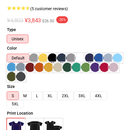
(5 customer reviews)
¥4,803
¥3,843
-20%
$26.50
Type
Unisex
Color
Default
Size
S
M
L
XL
2XL
3XL
4XL
5XL
Print Location