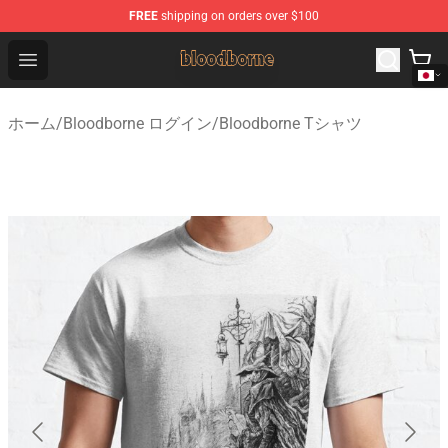
FREE
shipping on orders over $100
Bloodborne Shop - Official Bloodborne Merchandise Stor
Open menu
ホーム
/
Bloodborne ログイン
/
Bloodborne Tシャツ