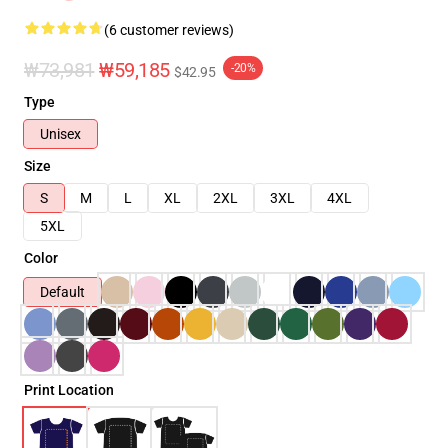
(6 customer reviews)
₩73,981
₩59,185
-20%
$42.95
Type
Unisex
Size
S
M
L
XL
2XL
3XL
4XL
5XL
Color
Default
Print Location