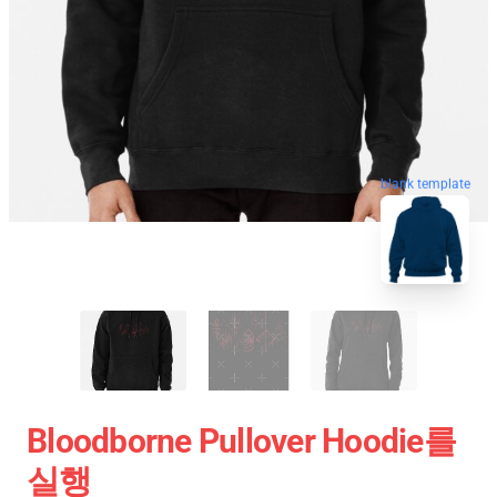
blank template
Bloodborne Pullover Hoodie를
실행