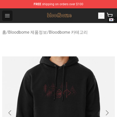
FREE
shipping on orders over $100
Bloodborne Shop - Official Bloodborne Merchandise Stor
Open menu
홈
/
Bloodborne 제품정보
/
Bloodborne 카테고리