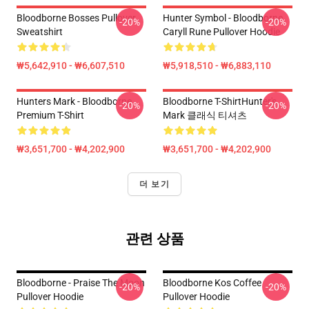
Bloodborne Bosses Pullover
Hunter Symbol - Bloodborne
-20%
-20%
Sweatshirt
Caryll Rune Pullover Hoodie
₩5,642,910 - ₩6,607,510
₩5,918,510 - ₩6,883,110
Hunters Mark - Bloodborne
Bloodborne T-ShirtHunter's
-20%
-20%
Premium T-Shirt
Mark 클래식 티셔츠
₩3,651,700 - ₩4,202,900
₩3,651,700 - ₩4,202,900
더 보기
관련 상품
Bloodborne - Praise The Moon
Bloodborne Kos Coffee
-20%
-20%
Pullover Hoodie
Pullover Hoodie