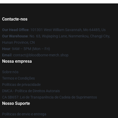
Contacte-nos
Our Head Office
: 101301 West William Savannah, Mo 64485, Us
Our Warehouse
: No. 63, Wujiaping Lane, Nanmenkou, Changji City,
Hunan Province, CN
Hour
: 9AM – 5PM (Mon – Fri)
Email
: contact@bloodborne-merch.shop
Nossa empresa
Sobre nós
Termos e Condições
Políticas de privacidade
DMCA - Política de Direitos Autorais
CA SB657: Lei de Transparência de Cadeia de Suprimentos
Nosso Suporte
Políticas de envio e entrega