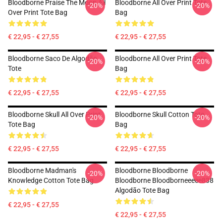
Bloodborne Praise The Moon All
Bloodborne All Over Print Tote
-20%
-20%
Over Print Tote Bag
Bag
€ 22,95 - € 27,55
€ 22,95 - € 27,55
Bloodborne Saco De Algodão
Bloodborne All Over Print Tote
-20%
-20%
Tote
Bag
€ 22,95 - € 27,55
€ 22,95 - € 27,55
Bloodborne Skull All Over Print
Bloodborne Skull Cotton Tote
-20%
-20%
Tote Bag
Bag
€ 22,95 - € 27,55
€ 22,95 - € 27,55
Bloodborne Madman's
Bloodborne Bloodborne
-20%
-20%
Knowledge Cotton Tote Bag
Bloodborne Bloodborneeeee838
Algodão Tote Bag
€ 22,95 - € 27,55
€ 22,95 - € 27,55