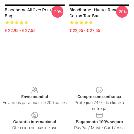
Bloodborne All Over Print Tote
Bloodborne - Hunter Rune
-20%
-20%
Bag
Cotton Tote Bag
€ 22,95 - € 27,55
€ 22,95 - € 27,55
Footer
Envio mundial
Compre com confiança
Enviamos para mais de 200 países
Protegido 24/7, do clique à
entrega
Garantia internacional
Pagamento 100% seguro
Oferecido no país de uso
PayPal / MasterCard / Visa