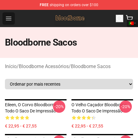
FREE
shipping on orders over $100
Bloodborne Shop - Official Bloodborne Merchandise Stor
Open menu
Bloodborne Sacos
Início
/
Bloodborne Acessórios
/
Bloodborne Sacos
Eileen, O Corvo Bloodborne
O Velho Caçador Bloodborne
-20%
-20%
Todo O Saco De Impressão
Todo O Saco De Impressão
€ 22,95 - € 27,55
€ 22,95 - € 27,55