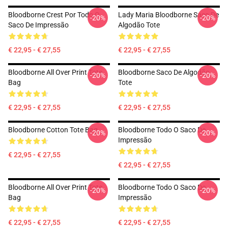
Bloodborne Crest Por Todo O
Lady Maria Bloodborne Saco De
-20%
-20%
Saco De Impressão
Algodão Tote
€ 22,95 - € 27,55
€ 22,95 - € 27,55
Bloodborne All Over Print Tote
Bloodborne Saco De Algodão
-20%
-20%
Bag
Tote
€ 22,95 - € 27,55
€ 22,95 - € 27,55
Bloodborne Cotton Tote Bag
Bloodborne Todo O Saco De
-20%
-20%
Impressão
€ 22,95 - € 27,55
€ 22,95 - € 27,55
Bloodborne All Over Print Tote
Bloodborne Todo O Saco De
-20%
-20%
Bag
Impressão
€ 22,95 - € 27,55
€ 22,95 - € 27,55