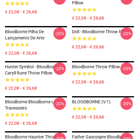
Pillow
€ 22,08 - € 26,68
€ 22,08 - € 26,68
Bloodborne Pilha De
Doll - Bloodborne Throw Pillow
-20%
-20%
Lançamento De Arte
€ 22,08 - € 26,68
€ 22,08 - € 26,68
Hunter Symbol - Bloodborne
Bloodborne Throw Pillow
-20%
-20%
Caryll Rune Throw Pillow
€ 22,08 - € 26,68
€ 22,08 - € 26,68
Bloodborne Bloodborne Lançar
BLOODBORNE (v.1)
-20%
-20%
Travesseiro
€ 22,08 - € 26,68
€ 22,08 - € 26,68
Bloodborne Haunter Throw
Father Gascoigne Bloodborne
-20%
-20%