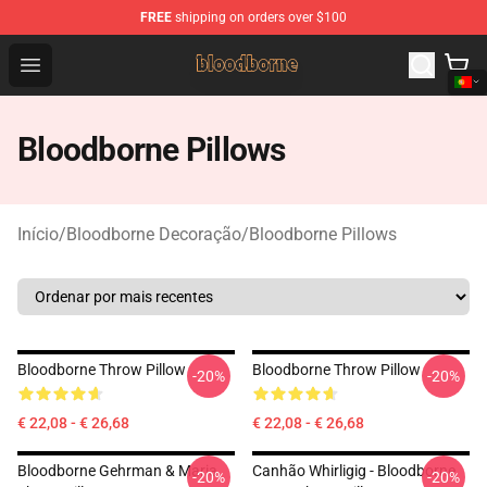
FREE
shipping on orders over $100
Bloodborne Shop - Official Bloodborne Merchandise Stor
Open menu
Bloodborne Pillows
Início
/
Bloodborne Decoração
/
Bloodborne Pillows
Bloodborne Throw Pillow
Bloodborne Throw Pillow
-20%
-20%
€ 22,08 - € 26,68
€ 22,08 - € 26,68
Bloodborne Gehrman & Maria
Canhão Whirligig - Bloodborne
-20%
-20%