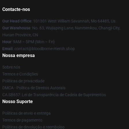
Contacte-nos
Our Head Office
: 101301 West William Savannah, Mo 64485, Us
Our Warehouse
: No. 63, Wujiaping Lane, Nanmenkou, Changji City,
Hunan Province, CN
Hour
: 9AM – 5PM (Mon – Fri)
Email
: contact@bloodborne-merch.shop
Nossa empresa
Sobre nós
Termos e Condições
Políticas de privacidade
DMCA - Política de Direitos Autorais
CA SB657: Lei de Transparência de Cadeia de Suprimentos
Nosso Suporte
Políticas de envio e entrega
Termos de pagamento
Políticas de devolução e reembolso