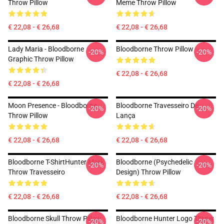
Throw Pillow
Meme Throw Pillow
€ 22,08 - € 26,68
€ 22,08 - € 26,68
Lady Maria - Bloodborne
Bloodborne Throw Pillow
-20%
-20%
Graphic Throw Pillow
€ 22,08 - € 26,68
€ 22,08 - € 26,68
Moon Presence - Bloodborne
Bloodborne Travesseiro De
-20%
-20%
Throw Pillow
Lança
€ 22,08 - € 26,68
€ 22,08 - € 26,68
Bloodborne T-ShirtHunter Mark
Bloodborne (Psychedelic
-20%
-20%
Throw Travesseiro
Design) Throw Pillow
€ 22,08 - € 26,68
€ 22,08 - € 26,68
Bloodborne Skull Throw Pillow
Bloodborne Hunter Logo Throw
-20%
-20%