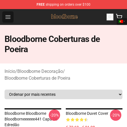
FREE
shipping on orders over $100
Bloodborne Shop - Official Bloodborne Merchandise Stor
Open menu
Bloodborne Coberturas de
Poeira
Início
/
Bloodborne Decoração
/
Bloodborne Coberturas de Poeira
Bloodborne Bloodborne
Bloodborne Duvet Cover
-20%
-20%
Bloodborneeeeee441 Capa De
Edredão