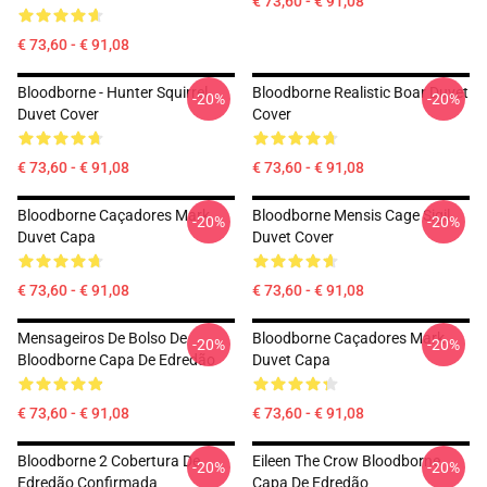
€ 73,60 - € 91,08
€ 73,60 - € 91,08
Bloodborne - Hunter Squirrel
Bloodborne Realistic Boar Duvet
-20%
-20%
Duvet Cover
Cover
€ 73,60 - € 91,08
€ 73,60 - € 91,08
Bloodborne Caçadores Mark
Bloodborne Mensis Cage Sigil
-20%
-20%
Duvet Capa
Duvet Cover
€ 73,60 - € 91,08
€ 73,60 - € 91,08
Mensageiros De Bolso De
Bloodborne Caçadores Mark
-20%
-20%
Bloodborne Capa De Edredão
Duvet Capa
€ 73,60 - € 91,08
€ 73,60 - € 91,08
Bloodborne 2 Cobertura De
Eileen The Crow Bloodborne
-20%
-20%
Edredão Confirmada
Capa De Edredão