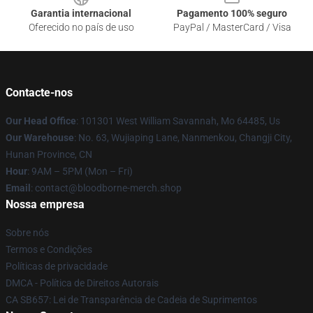
Garantia internacional
Pagamento 100% seguro
Oferecido no país de uso
PayPal / MasterCard / Visa
Contacte-nos
Our Head Office
: 101301 West William Savannah, Mo 64485, Us
Our Warehouse
: No. 63, Wujiaping Lane, Nanmenkou, Changji City,
Hunan Province, CN
Hour
: 9AM – 5PM (Mon – Fri)
Email
: contact@bloodborne-merch.shop
Nossa empresa
Sobre nós
Termos e Condições
Políticas de privacidade
DMCA - Política de Direitos Autorais
CA SB657: Lei de Transparência de Cadeia de Suprimentos