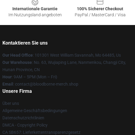
Internationale Garantie
100% Sicherer Checkout
Im Nutzungsland angeboten
PayPal / MasterCard / Visa
Kontaktieren Sie uns
Our Head Office
: 101301 West William Savannah, Mo 64485, Us
Our Warehouse
: No. 63, Wujiaping Lane, Nanmenkou, Changji City,
Hunan Province, CN
Hour
: 9AM – 5PM (Mon – Fri)
Email
: contact@bloodborne-merch.shop
Unsere Firma
Über uns
Allgemeine Geschäftsbedingungen
Datenschutzrichtlinien
DMCA - Copyright Policy
CA SB657: Lieferkettentransparenzgesetz