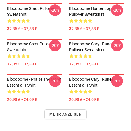
Bloodborne Stadt Pullover
Bloodborne Hunter Logo
-20%
-20%
Sweatshirt
Pullover Sweatshirt
32,35 £ - 37,88 £
32,35 £ - 37,88 £
Bloodborne Crest Pullover
Bloodborne Caryll Runes
-20%
-20%
Sweatshirt
Pullover Sweatshirt
32,35 £ - 37,88 £
32,35 £ - 37,88 £
Bloodborne - Praise The Moon
Bloodborne Caryll Runes
-20%
-20%
Essential T-Shirt
Essential T-Shirt
20,93 £ - 24,09 £
20,93 £ - 24,09 £
MEHR ANZEIGEN