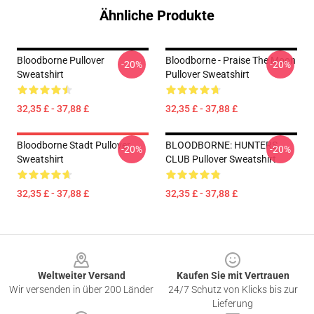
Ähnliche Produkte
Bloodborne Pullover
Bloodborne - Praise The Moon
-20%
-20%
Sweatshirt
Pullover Sweatshirt
32,35 £ - 37,88 £
32,35 £ - 37,88 £
Bloodborne Stadt Pullover
BLOODBORNE: HUNTERS
-20%
-20%
Sweatshirt
CLUB Pullover Sweatshirt
32,35 £ - 37,88 £
32,35 £ - 37,88 £
Footer
Weltweiter Versand
Kaufen Sie mit Vertrauen
Wir versenden in über 200 Länder
24/7 Schutz von Klicks bis zur
Lieferung