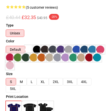
(5 customer reviews)
£40.44
£32.35
-20%
$40.95
Type
Unisex
Color
Default
Size
S
M
L
XL
2XL
3XL
4XL
5XL
Print Location