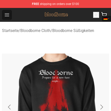
FREE
shipping on orders over $100
Bloodborne Shop - Official Bloodborne Merchandise Stor
Open menu
Startseite
/
Bloodborne Cloth
/
Bloodborne Süßigkeiten