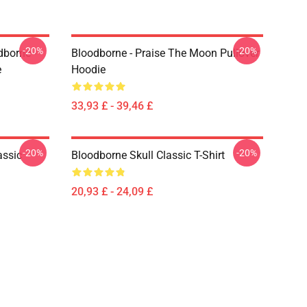
-20%
-20%
dborne -
Bloodborne - Praise The Moon Pullover
e
Hoodie
33,93 £ - 39,46 £
-20%
-20%
assic
Bloodborne Skull Classic T-Shirt
20,93 £ - 24,09 £