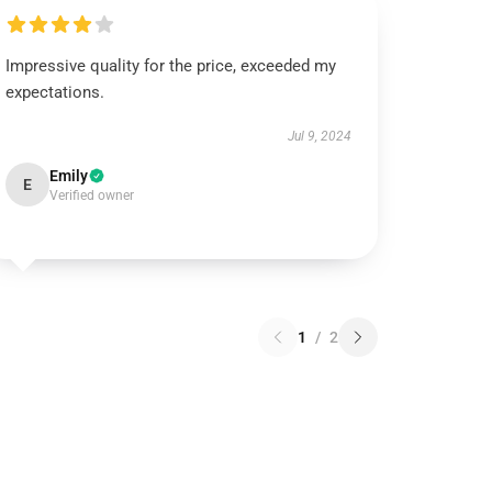
Impressive quality for the price, exceeded my
expectations.
Jul 9, 2024
Emily
E
Verified owner
1
/
2