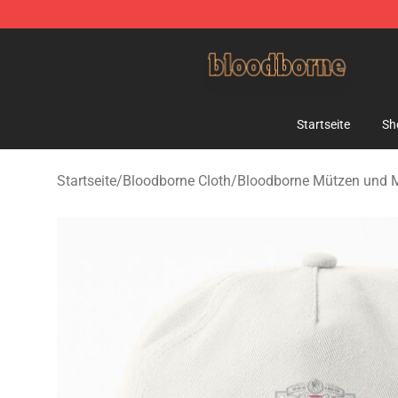
Bloodborne Shop - Official Bloodborne Merchandise St
Startseite
Sh
Startseite
/
Bloodborne Cloth
/
Bloodborne Mützen und 