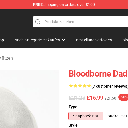
FREE
shipping on orders over $100
ore
op
Nach Kategorie einkaufen
Bestellung verfolgen
Bl
Mützen
Bloodborne Dad
(7 customer reviews
£21.23
£16.99
-20%
$21.50
Type
Snapback Hat
Bucket Hat
Style