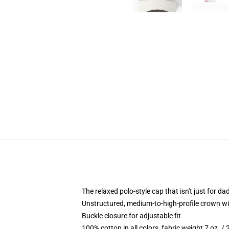
The relaxed polo-style cap that isn't just for 
Unstructured, medium-to-high-profile crown with
Buckle closure for adjustable fit
100% cotton in all colors, fabric weight 7 oz. /