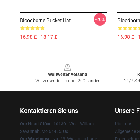
-20%
Bloodborne Bucket Hat
Bloodborn
16,98 £ - 18,17 £
16,98 £ - 
Footer
Weltweiter Versand
K
Wir versenden in über 200 Länder
24/7 Sch
Kontaktieren Sie uns
Unsere F
Our Head Office
: 101301 West William
Über uns
Savannah, Mo 64485, Us
Allgemeine 
Our Warehouse
: No. 63, Wujiaping Lane,
Datenschutzr