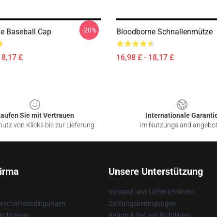
-20%
e Baseball Cap
Bloodborne Schnallenmütze
18,17 £
16,98 £ - 18,17 £
aufen Sie mit Vertrauen
Internationale Garanti
utz von Klicks bis zur Lieferung
Im Nutzungsland angebo
irma
Unsere Unterstützung
Versand und Lieferrichtlinien
Geschäftsbedingungen
Zahlungsbedingungen
ichtlinien
Return & Refund Richtlinien