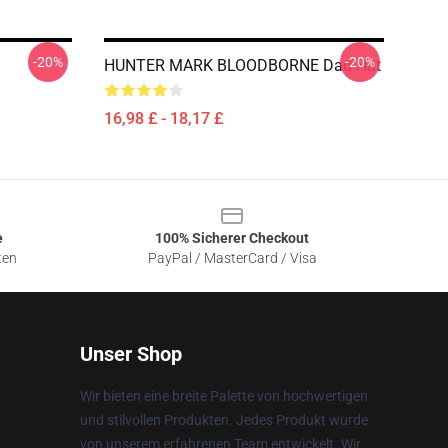
-20%
-20%
HUNTER MARK BLOODBORNE Dad Hat
16,98 £ - 18,17 £
e
100% Sicherer Checkout
ten
PayPal / MasterCard / Visa
Unser Shop
Wir bieten eine breite Palette von hochwertigen
und stilvollen Produkten. Jedes Produkt wurde
von unserem erfahrenen Team entwickelt. Wir