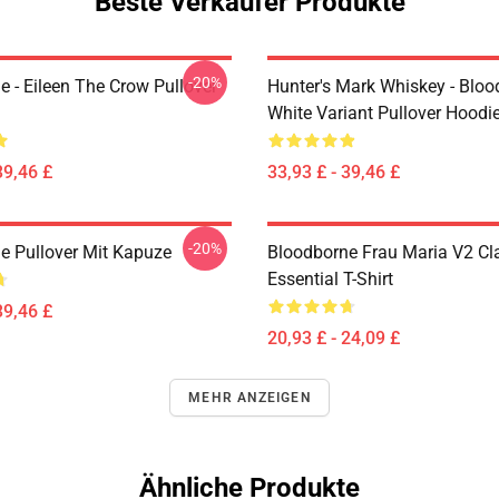
Beste Verkäufer Produkte
-20%
e - Eileen The Crow Pullover
Hunter's Mark Whiskey - Bloo
White Variant Pullover Hoodi
39,46 £
33,93 £ - 39,46 £
-20%
e Pullover Mit Kapuze
Bloodborne Frau Maria V2 Cl
Essential T-Shirt
39,46 £
20,93 £ - 24,09 £
MEHR ANZEIGEN
Ähnliche Produkte