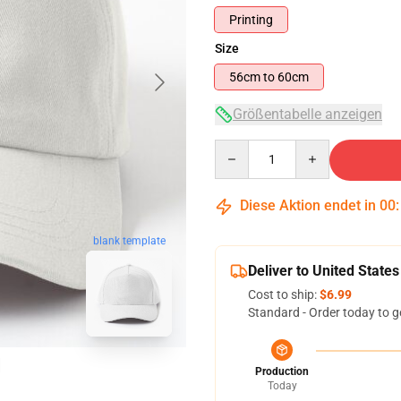
Printing
Size
56cm to 60cm
Größentabelle anzeigen
Quantity
Diese Aktion endet in
00
blank template
Deliver to United States
Cost to ship:
$6.99
Standard - Order today to g
Production
Today