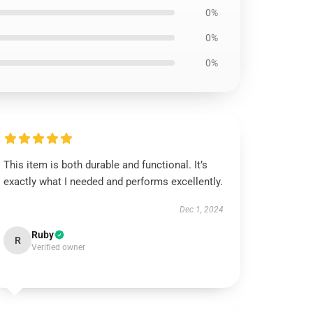
0%
0%
0%
This item is both durable and functional. It’s
exactly what I needed and performs excellently.
Dec 1, 2024
Ruby
R
Verified owner