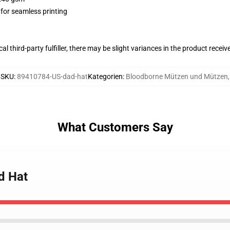
 for seamless printing
al third-party fulfiller, there may be slight variances in the product receiv
SKU
:
89410784-US-dad-hat
Kategorien
:
Bloodborne Mützen und Mützen
,
What Customers Say
d Hat