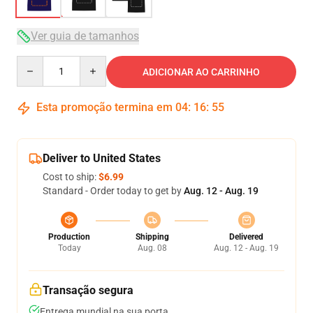
Ver guia de tamanhos
Quantity
ADICIONAR AO CARRINHO
Esta promoção termina em
04
:
16
:
54
Deliver to United States
Cost to ship:
$6.99
Standard - Order today to get by
Aug. 12 - Aug. 19
Production
Shipping
Delivered
Today
Aug. 08
Aug. 12 - Aug. 19
Transação segura
Entrega mundial na sua porta