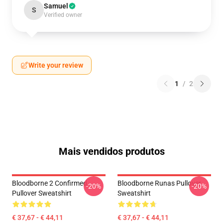
Samuel
S
Verified owner
Write your review
1
/
2
Mais vendidos produtos
Bloodborne 2 Confirmed
Bloodborne Runas Pullover
-20%
-20%
Pullover Sweatshirt
Sweatshirt
€ 37,67 - € 44,11
€ 37,67 - € 44,11