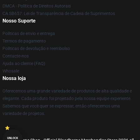
DMCA - Política de Direitos Autorais
CA SB657: Lei de Transparência de Cadeia de Suprimentos
Nosso Suporte
Políticas de envio e entrega
Termos de pagamento
Políticas de devolução e reembolso
Contacte-nos
Ajuda ao cliente (FAQ)
Whosale
Nossa loja
Oferecemos uma grande variedade de produtos de alta qualidade e
elegante. Cada produto foi projetado pela nossa equipe experiente.
Sabemos que você quer se expressar, então oferecemos uma
variedade de projetos.
UNLOCK