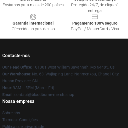
Enviamos para mais de 200 países
Protegido 24/7, do clique à
entrega
Garantia internacional
Pagamento 100% seguro
Oferecido no país de uso
PayPal / MasterCard / Visa
Contacte-nos
Our Head Office
: 101301 West William Savannah, Mo 64485, Us
Our Warehouse
: No. 63, Wujiaping Lane, Nanmenkou, Changji City,
Hunan Province, CN
Hour
: 9AM – 5PM (Mon – Fri)
Email
: contact@bloodborne-merch.shop
Nossa empresa
Sobre nós
Termos e Condições
Políticas de privacidade