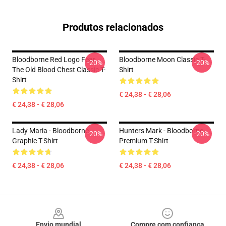
Produtos relacionados
Bloodborne Red Logo Fear
Bloodborne Moon Classic T-
-20%
-20%
The Old Blood Chest Classic T-
Shirt
Shirt
€ 24,38 - € 28,06
€ 24,38 - € 28,06
Lady Maria - Bloodborne
Hunters Mark - Bloodborne
-20%
-20%
Graphic T-Shirt
Premium T-Shirt
€ 24,38 - € 28,06
€ 24,38 - € 28,06
Footer
Envio mundial
Compre com confiança