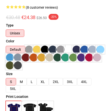
(8 customer reviews)
€30.48
€24.38
-20%
$26.50
Type
Unisex
Color
Default
Size
S
M
L
XL
2XL
3XL
4XL
5XL
Print Location