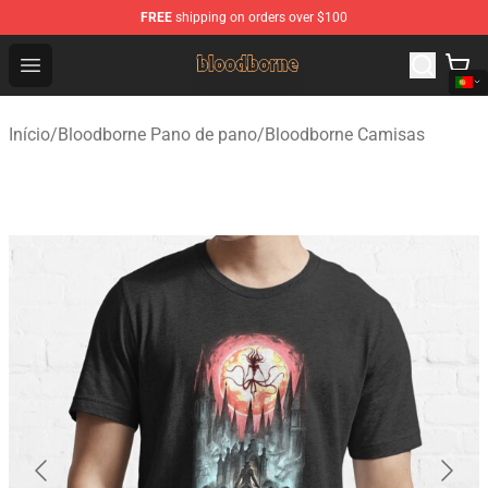
FREE
shipping on orders over $100
Bloodborne Shop - Official Bloodborne Merchandise Stor
Open menu
Início
/
Bloodborne Pano de pano
/
Bloodborne Camisas