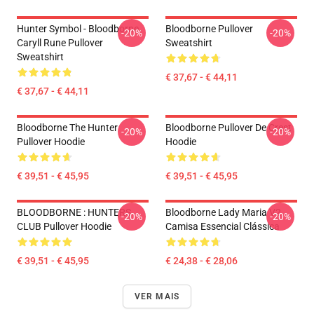
Hunter Symbol - Bloodborne
Bloodborne Pullover
-20%
-20%
Caryll Rune Pullover
Sweatshirt
Sweatshirt
€ 37,67 - € 44,11
€ 37,67 - € 44,11
Bloodborne The Hunter
Bloodborne Pullover De Crest
-20%
-20%
Pullover Hoodie
Hoodie
€ 39,51 - € 45,95
€ 39,51 - € 45,95
BLOODBORNE : HUNTERS
Bloodborne Lady Maria V2
-20%
-20%
CLUB Pullover Hoodie
Camisa Essencial Clássica
€ 39,51 - € 45,95
€ 24,38 - € 28,06
VER MAIS