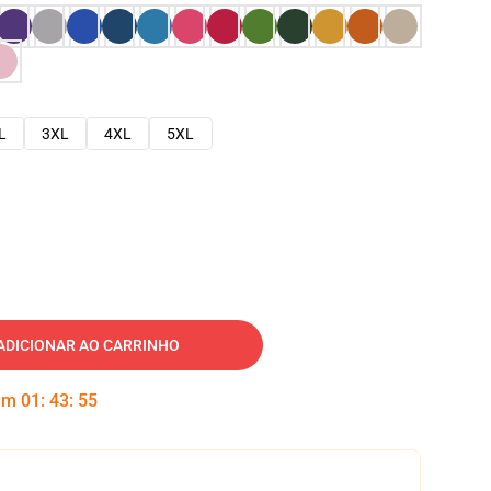
L
3XL
4XL
5XL
ADICIONAR AO CARRINHO
 em
01
:
43
:
54