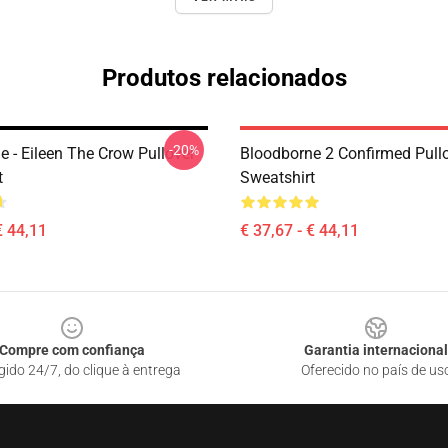
Produtos relacionados
-20%
e - Eileen The Crow Pullover
Bloodborne 2 Confirmed Pull
t
Sweatshirt
€ 44,11
€ 37,67 - € 44,11
Compre com confiança
Garantia internacional
gido 24/7, do clique à entrega
Oferecido no país de us