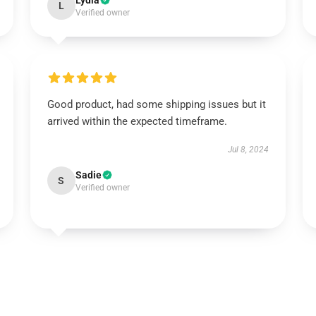
Lydia
L
Verified owner
Good product, had some shipping issues but it
arrived within the expected timeframe.
Jul 8, 2024
Sadie
S
Verified owner