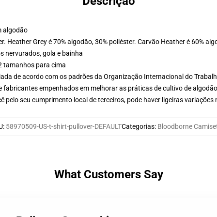
Descrição
m algodão
er. Heather Grey é 70% algodão, 30% poliéster. Carvão Heather é 60% alg
s nervurados, gola e bainha
 2 tamanhos para cima
aliada de acordo com os padrões da Organização Internacional do Trabal
e fabricantes empenhados em melhorar as práticas de cultivo de algodão
 pelo seu cumprimento local de terceiros, pode haver ligeiras variações
U
:
58970509-US-t-shirt-pullover-DEFAULT
Categorias
:
Bloodborne Camise
What Customers Say