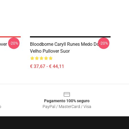
-20%
-20%
over
Bloodborne Caryll Runes Medo Do
Velho Pullover Suor
€ 37,67 - € 44,11
Pagamento 100% seguro
o
PayPal / MasterCard / Visa