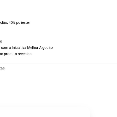
odão, 40% poliéster
ho
 com a Iniciativa Melhor Algodão
 no produto recebido
tas
,