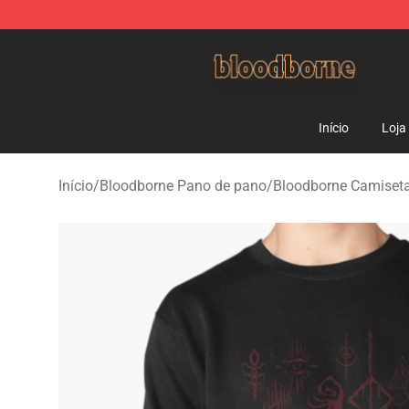
Bloodborne Shop - Official Bloodborne Merchandise St
Início
Loja
Início
/
Bloodborne Pano de pano
/
Bloodborne Camiset