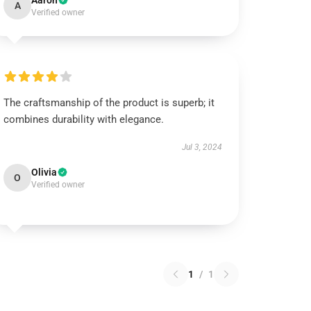
Aaron
A
Verified owner
The craftsmanship of the product is superb; it
combines durability with elegance.
Jul 3, 2024
Olivia
O
Verified owner
1
/
1