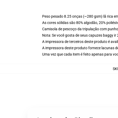
Peso pesado 8.25 onças (~280 gsm) lã rica e
As cores sólidas são 80% algodão, 20% poliést
Camisola de pescoço da tripulação com punho
Nota: Se você gosta de seus capuzes baggy ir
A impressora de terceiros deste produto é av
A impressora deste produto fornece lacunas d
Uma vez que cada item é feito apenas para você
SK