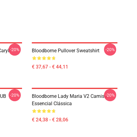
-20%
-20%
aryll
Bloodborne Pullover Sweatshirt
€ 37,67 - € 44,11
-20%
-20%
LUB
Bloodborne Lady Maria V2 Camisa
Essencial Clássica
€ 24,38 - € 28,06