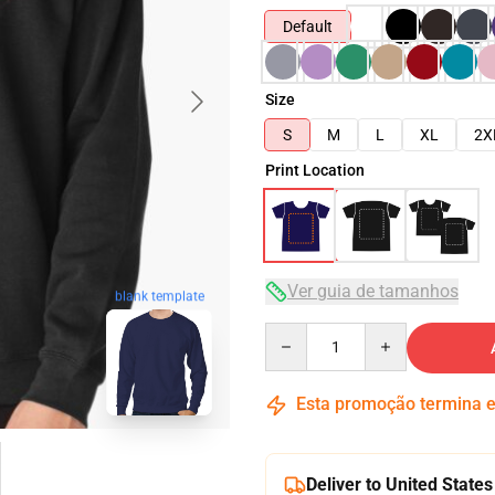
Default
Size
S
M
L
XL
2X
Print Location
Ver guia de tamanhos
blank template
Quantity
Esta promoção termina
Deliver to United States