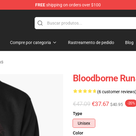
FREE
shipping on orders over $100
ore
Compre por categoria
Rastreamento de pedido
Blog
as
Bloodborne Runa
(6 customer reviews
€47.09
€37.67
-20%
$40.95
Type
Unisex
Color