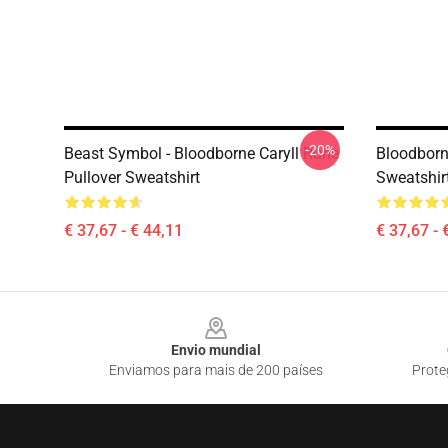
-20%
Beast Symbol - Bloodborne Caryll Rune
Bloodborn
Pullover Sweatshirt
Sweatshir
€ 37,67 - € 44,11
€ 37,67 - 
Footer
Envio mundial
Enviamos para mais de 200 países
Prote