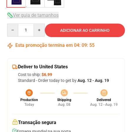
Ver guia de tamanhos
Quantity
ADICIONAR AO CARRINHO
Esta promoção termina em
04
:
09
:
54
Deliver to United States
Cost to ship:
$6.99
Standard - Order today to get by
Aug. 12 - Aug. 19
Production
Shipping
Delivered
Today
Aug. 08
Aug. 12 - Aug. 19
Transação segura
Entrega mundial na sua porta