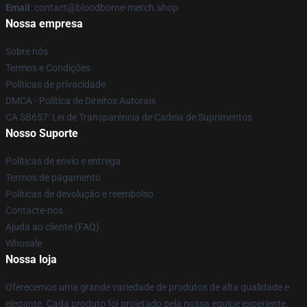
Email
: contact@bloodborne-merch.shop
Nossa empresa
Sobre nós
Termos e Condições
Políticas de privacidade
DMCA - Política de Direitos Autorais
CA SB657: Lei de Transparência de Cadeia de Suprimentos
Nosso Suporte
Políticas de envio e entrega
Termos de pagamento
Políticas de devolução e reembolso
Contacte-nos
Ajuda ao cliente (FAQ)
Whosale
Nossa loja
Oferecemos uma grande variedade de produtos de alta qualidade e
elegante. Cada produto foi projetado pela nossa equipe experiente.