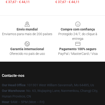
€ 37,67 - € 44,11
€ 37,67 - € 44,11
Footer
Envio mundial
Compre com confiança
Enviamos para mais de 200 países
Protegido 24/7, do clique à
entrega
Garantia internacional
Pagamento 100% seguro
Oferecido no país de uso
PayPal / MasterCard / Visa
Contacte-nos
Our Head Office
: 101301 West William Savannah, Mo 64485, Us
Our Warehouse
: No. 63, Wujiaping Lane, Nanmenkou, Changji City,
Hunan Province, CN
Hour
: 9AM – 5PM (Mon – Fri)