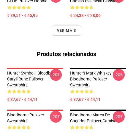
CLUB Pullover Hoodie
Camisa Essencial Clássica
€ 39,51 - € 45,95
€ 24,38 - € 28,06
VER MAIS
Produtos relacionados
Hunter Symbol - Bloodborne
Hunter's Mark Whiskey -
-20%
-20%
Caryll Rune Pullover
Bloodborne Pullover
Sweatshirt
Sweatshirt
€ 37,67 - € 44,11
€ 37,67 - € 44,11
Bloodborne Pullover
Bloodborne Marca De
-20%
-20%
Sweatshirt
Caçador Pullover Camisola