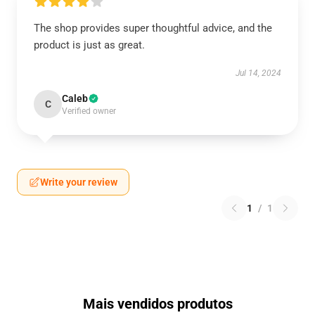
The shop provides super thoughtful advice, and the
product is just as great.
Jul 14, 2024
Caleb
C
Verified owner
Write your review
1
/
1
Mais vendidos produtos