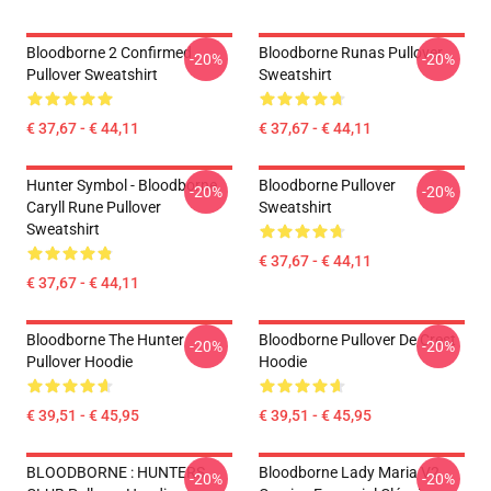
Bloodborne 2 Confirmed
Bloodborne Runas Pullover
-20%
-20%
Pullover Sweatshirt
Sweatshirt
€ 37,67 - € 44,11
€ 37,67 - € 44,11
Hunter Symbol - Bloodborne
Bloodborne Pullover
-20%
-20%
Caryll Rune Pullover
Sweatshirt
Sweatshirt
€ 37,67 - € 44,11
€ 37,67 - € 44,11
Bloodborne The Hunter
Bloodborne Pullover De Crest
-20%
-20%
Pullover Hoodie
Hoodie
€ 39,51 - € 45,95
€ 39,51 - € 45,95
BLOODBORNE : HUNTERS
Bloodborne Lady Maria V2
-20%
-20%