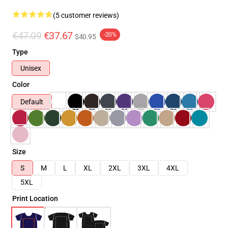
(5 customer reviews)
€47.09
€37.67
-20%
$40.95
Type
Unisex
Color
Default
Size
S
M
L
XL
2XL
3XL
4XL
5XL
Print Location