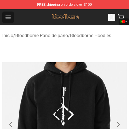
FREE
shipping on orders over $100
Bloodborne Shop - Official Bloodborne Merchandise Stor
Open menu
Início
/
Bloodborne Pano de pano
/
Bloodborne Hoodies