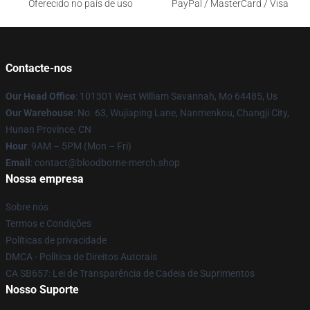
Oferecido no país de uso
PayPal / MasterCard / Visa
Contacte-nos
Our Head Office
: 101301 West William Savannah, Mo 64485, Us
Our Warehouse
: No. 63, Wujiaping Lane, Nanmenkou, Changji City,
Hunan Province, CN
Hour
: 9AM – 5PM (Mon – Fri)
Email
: contact@bloodborne-merch.shop
Nossa empresa
Sobre nós
Termos e Condições
Políticas de privacidade
DMCA - Política de Direitos Autorais
CA SB657: Lei de Transparência de Cadeia de Suprimentos
Nosso Suporte