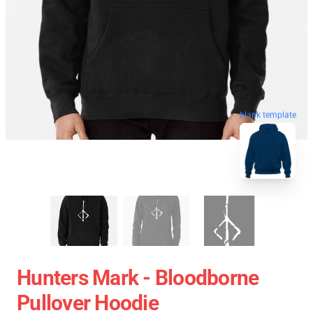
blank template
Hunters Mark - Bloodborne
Pullover Hoodie