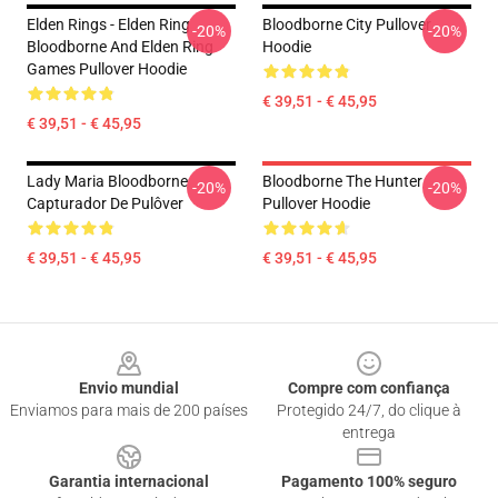
Elden Rings - Elden Ring
Bloodborne City Pullover
-20%
-20%
Bloodborne And Elden Ring
Hoodie
Games Pullover Hoodie
€ 39,51 - € 45,95
€ 39,51 - € 45,95
Lady Maria Bloodborne
Bloodborne The Hunter
-20%
-20%
Capturador De Pulôver
Pullover Hoodie
€ 39,51 - € 45,95
€ 39,51 - € 45,95
Footer
Envio mundial
Compre com confiança
Enviamos para mais de 200 países
Protegido 24/7, do clique à
entrega
Garantia internacional
Pagamento 100% seguro