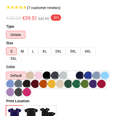
(7 customer reviews)
€49.39
€39.51
-20%
$42.95
Type
Unisex
Size
S
M
L
XL
2XL
3XL
4XL
5XL
Color
Default
Print Location