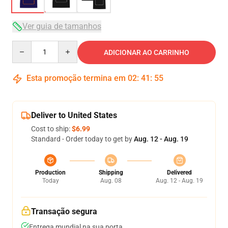
Ver guia de tamanhos
Quantity
ADICIONAR AO CARRINHO
Esta promoção termina em
02
:
41
:
54
Deliver to United States
Cost to ship:
$6.99
Standard - Order today to get by
Aug. 12 - Aug. 19
Production
Shipping
Delivered
Today
Aug. 08
Aug. 12 - Aug. 19
Transação segura
Entrega mundial na sua porta