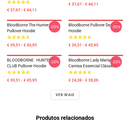
€ 37,67 - € 44,11
€ 37,67 - € 44,11
Bloodborne The Hunter
Bloodborne Pullover De Crest
-20%
-20%
Pullover Hoodie
Hoodie
€ 39,51 - € 45,95
€ 39,51 - € 45,95
BLOODBORNE : HUNTERS
Bloodborne Lady Maria V2
-20%
-20%
CLUB Pullover Hoodie
Camisa Essencial Clássica
€ 39,51 - € 45,95
€ 24,38 - € 28,06
VER MAIS
Produtos relacionados